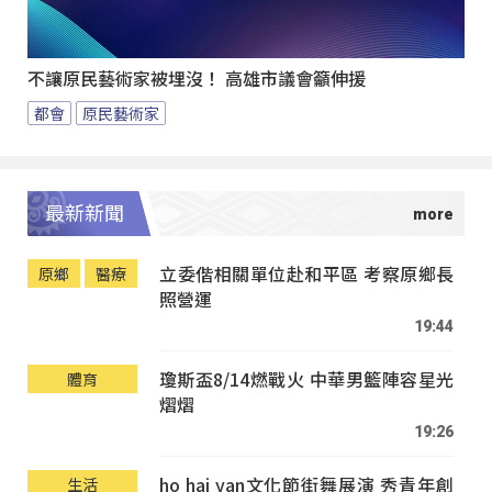
不讓原民藝術家被埋沒！ 高雄市議會籲伸援
都會
原民藝術家
最新新聞
立委偕相關單位赴和平區 考察原鄉長
原鄉
醫療
照營運
19:44
瓊斯盃8/14燃戰火 中華男籃陣容星光
體育
熠熠
19:26
ho hai yan文化節街舞展演 秀青年創
生活