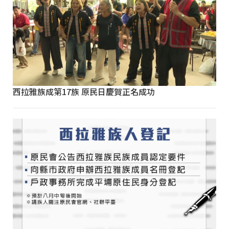
西拉雅族成第17族 原民日慶賀正名成功