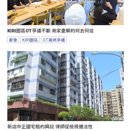
KIRI園區OT爭議不斷 商家憂解約何去何從
都會
KIRI園區
OT廠商爭議
新店中正國宅租約興訟 律師促檢視適法性