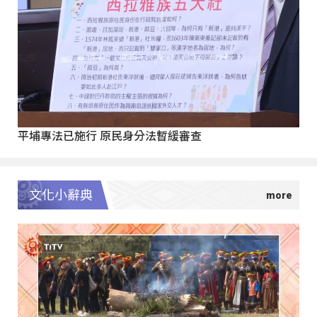
平埔專法已施行 原民身分法暫緩審查
文化小辭典