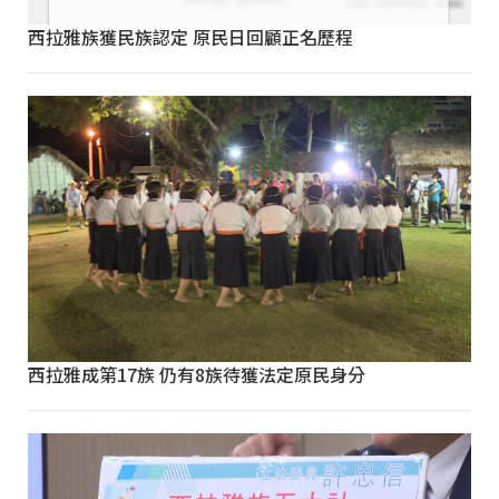
西拉雅族獲民族認定 原民日回顧正名歷程
西拉雅成第17族 仍有8族待獲法定原民身分