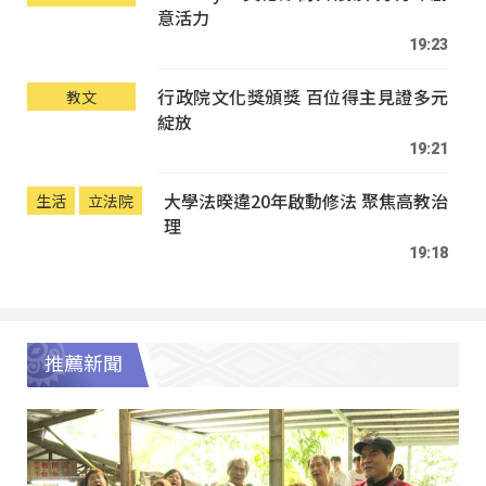
意活力
19:23
行政院文化獎頒獎 百位得主見證多元
教文
綻放
19:21
大學法暌違20年啟動修法 聚焦高教治
生活
立法院
理
19:18
推薦新聞