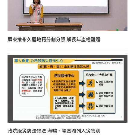
屏東推永久屋地籍分割分照 解長年產權難題
政院版災防法修法 海嘯、堰塞湖列入災害別