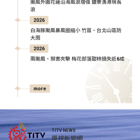
颱風外圍花蓮沿海風浪增強 鹽寮漁港現長
浪
2026
白海豚颱風暴風圈縮小 竹苗、台北山區防
大雨
2026
兩颱風、猴害夾擊 梅花部落甜柿損失近6成
more
TITV NEWS
原視新聞網