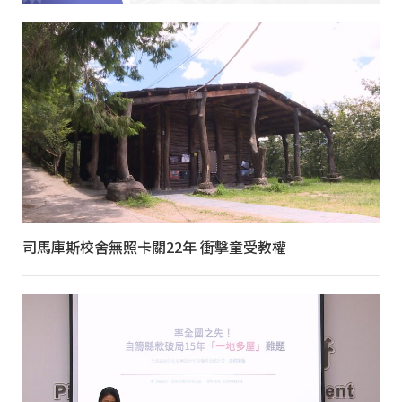
司馬庫斯校舍無照卡關22年 衝擊童受教權