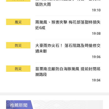
區防大雨
19:10
兩颱風、猴害夾擊 梅花部落甜柿損失
風災
近6成
19:08
大豪雨炸尖石！ 落石阻路及時搶修交
防災
通未斷
19:06
苗栗南庄嚴防白海豚颱風 提前封閉易
防災
崩路段
19:04
推薦新聞