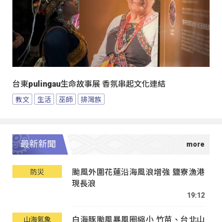
台東pulingau生命故事展 香氛串起文化連結
教文
生活
巫師
排灣族
最新新聞
颱風外圍花蓮沿海風浪增強 鹽寮漁港
防災
現長浪
19:12
白海豚颱風暴風圈縮小 竹苗、台北山
山海氣象