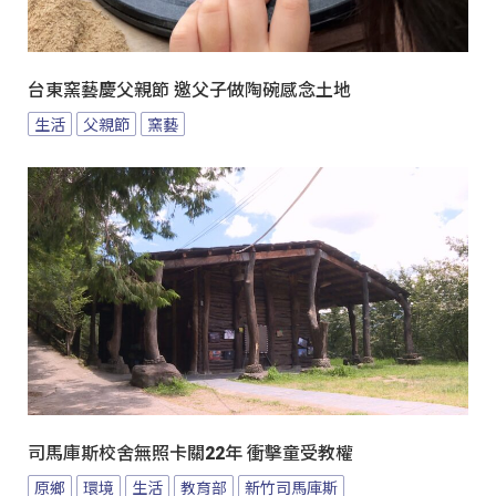
台東窯藝慶父親節 邀父子做陶碗感念土地
生活
父親節
窯藝
司馬庫斯校舍無照卡關22年 衝擊童受教權
原鄉
環境
生活
教育部
新竹司馬庫斯