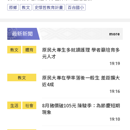
原鄉
教文
史懷哲教育計畫
百合國小
最新新聞
原民大專生多就讀護理 學者籲培育多
教文
體育
元人才
19:19
原民大專在學率落後一般生 差距擴大
教文
近4成
19:16
8月豬價破105元 陳駿季：為節慶短期
生活
社會
現象
19:10