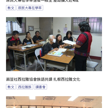
原民大專在學率落後一般生 差距擴大近4成
教文
原民大專在學率
蔴荳社西拉雅協會族語共讀 扎根西拉雅文化
教文
西拉雅族
讀書會