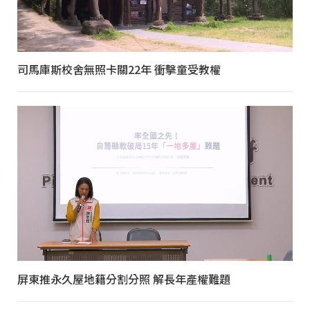
司馬庫斯校舍無照卡關22年 衝擊童受教權
屏東推永久屋地籍分割分照 解長年產權難題