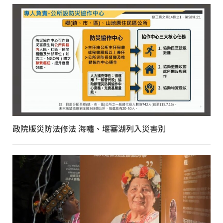
政院版災防法修法 海嘯、堰塞湖列入災害別