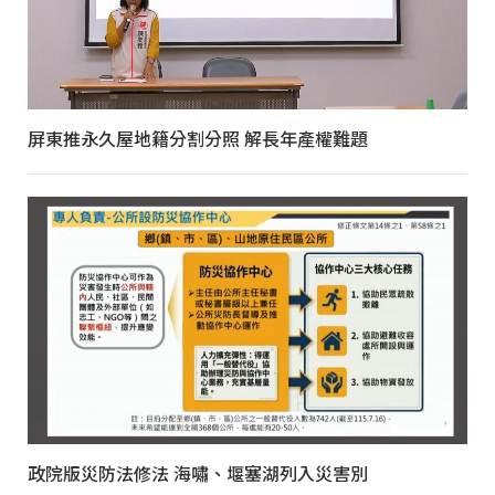
屏東推永久屋地籍分割分照 解長年產權難題
政院版災防法修法 海嘯、堰塞湖列入災害別