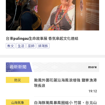
台東pulingau生命故事展 香氛串起文化連結
教文
生活
巫師
排灣族
最新新聞
颱風外圍花蓮沿海風浪增強 鹽寮漁港
防災
現長浪
19:12
白海豚颱風暴風圈縮小 竹苗、台北山
山海氣象