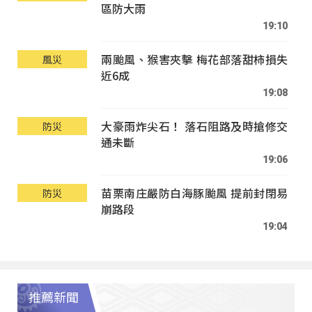
區防大雨
19:10
兩颱風、猴害夾擊 梅花部落甜柿損失
風災
近6成
19:08
大豪雨炸尖石！ 落石阻路及時搶修交
防災
通未斷
19:06
苗栗南庄嚴防白海豚颱風 提前封閉易
防災
崩路段
19:04
推薦新聞