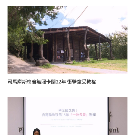
司馬庫斯校舍無照卡關22年 衝擊童受教權