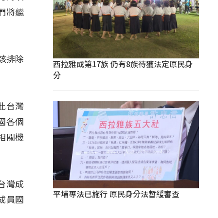
們將繼
該排除
西拉雅成第17族 仍有8族待獲法定原民身
分
因此台灣
國各個
相關機
讓台灣成
平埔專法已施行 原民身分法暫緩審查
成員國
」