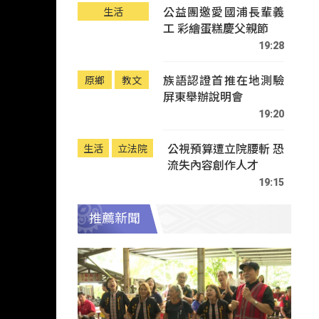
公益團邀愛國浦長輩義
生活
工 彩繪蛋糕慶父親節
19:28
族語認證首推在地測驗
原鄉
教文
屏東舉辦說明會
19:20
公視預算遭立院腰斬 恐
生活
立法院
流失內容創作人才
19:15
推薦新聞