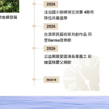
2026
法治國小辦棒球交流賽 4縣市
動後續發展
隊伍共襄盛舉
2026
台澳原民藝術家共創作品 同
登Garma音樂節
2026
公益團邀愛國浦長輩義工 彩
繪蛋糕慶父親節
more