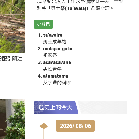
現今配合族人工作求學濃縮為一天，並特
別將「勇士祭(Ta‘avala)」凸顯辦理。
小辭典
ta‘avalra
勇士成年禮
molapangolai
祖靈祭
分配引關注
asavasavahe
男性青年
atamatama
父字輩的稱呼
歷史上的今天
2026/ 08/ 06