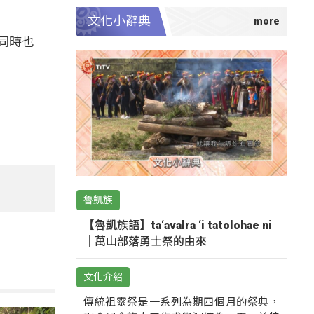
文化小辭典
同時也
魯凱族
【魯凱族語】ta‘avalra ‘i tatolohae ni
｜萬山部落勇士祭的由來
文化介紹
傳統祖靈祭是一系列為期四個月的祭典，