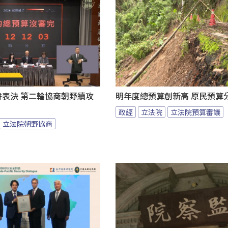
拚表決 第二輪協商朝野續攻
明年度總預算創新高 原民預算
政經
立法院
立法院預算審議
立法院朝野協商