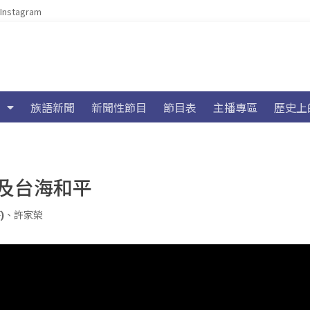
Instagram
族語新聞
新聞性節目
節目表
主播專區
歷史上
及台海和平
)
、
許家榮