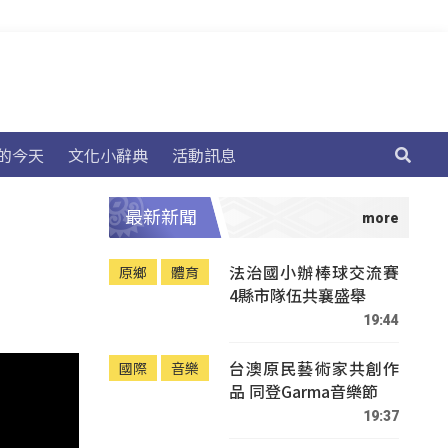
的今天
文化小辭典
活動訊息
最新新聞
法治國小辦棒球交流賽
原鄉
體育
4縣市隊伍共襄盛舉
19:44
台澳原民藝術家共創作
國際
音樂
品 同登Garma音樂節
19:37