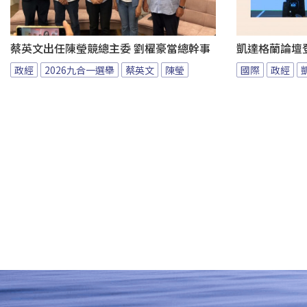
蔡英文出任陳瑩競總主委 劉櫂豪當總幹事
凱達格蘭論壇
政經
2026九合一選舉
蔡英文
陳瑩
國際
政經