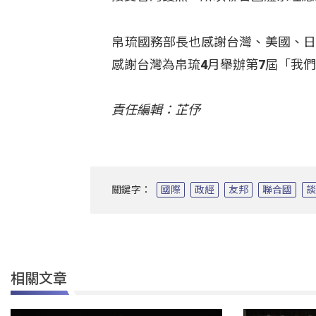
帛琉國務部長也感謝台灣、美國、日本
感謝台灣為帛琉4月舉辦第7屆「我
責任編輯：芷伃
關鍵字：
國際
政經
友邦
聯合國
相關文章