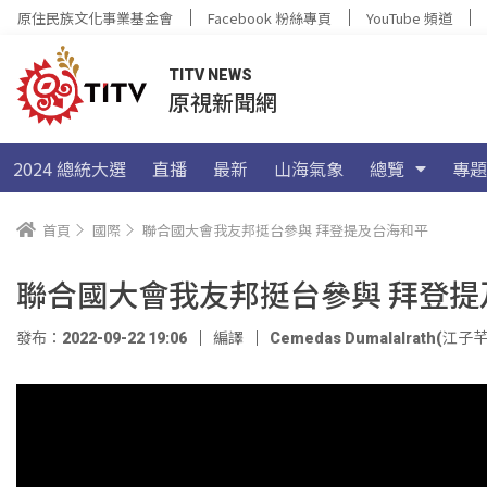
原住民族文化事業基金會
Facebook 粉絲專頁
YouTube 頻道
TITV NEWS
原視新聞網
2024 總統大選
直播
最新
山海氣象
總覽
專題
首頁
國際
聯合國大會我友邦挺台參與 拜登提及台海和平
聯合國大會我友邦挺台參與 拜登提
發布：2022-09-22 19:06
編譯
Cemedas Dumalalrath(江子芊