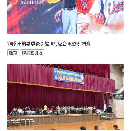
獅隊陳鏞基季後引退 8月返台東辦系列賽
體育
陳鏞基引退