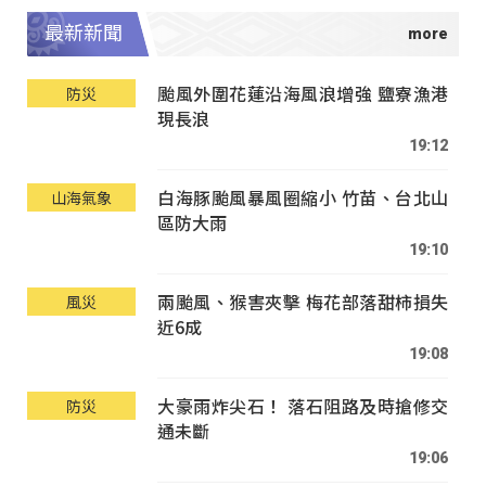
最新新聞
颱風外圍花蓮沿海風浪增強 鹽寮漁港
防災
現長浪
19:12
白海豚颱風暴風圈縮小 竹苗、台北山
山海氣象
區防大雨
19:10
兩颱風、猴害夾擊 梅花部落甜柿損失
風災
近6成
19:08
大豪雨炸尖石！ 落石阻路及時搶修交
防災
通未斷
19:06