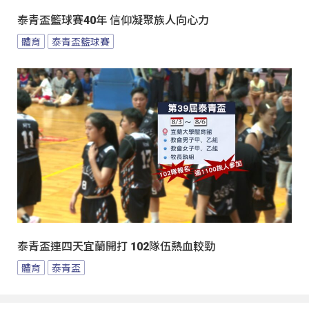
泰青盃籃球賽40年 信仰凝聚族人向心力
體育
泰青盃籃球賽
泰青盃連四天宜蘭開打 102隊伍熱血較勁
體育
泰青盃