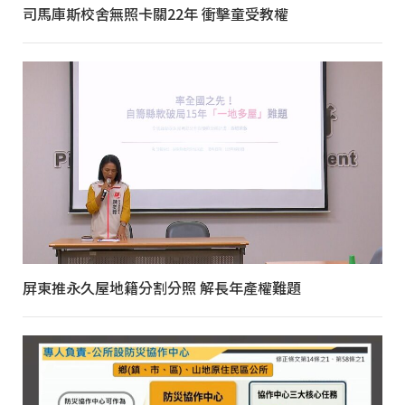
司馬庫斯校舍無照卡關22年 衝擊童受教權
屏東推永久屋地籍分割分照 解長年產權難題