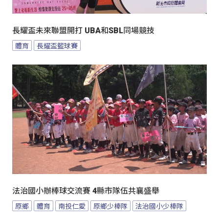
長耀盃未來聯盟開打 UBA和SBL同場競技
體育
長耀盃籃球賽
法治國小辦棒球交流賽 4縣市隊伍共襄盛舉
原鄉
體育
南投仁愛
原鄉少棒隊
法治國小少棒隊