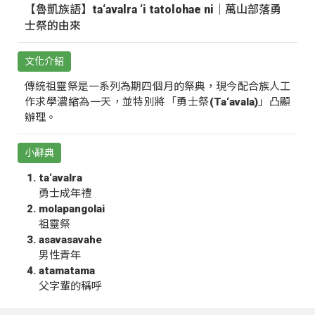
【魯凱族語】ta‘avalra ‘i tatolohae ni｜萬山部落勇
士祭的由來
文化介紹
傳統祖靈祭是一系列為期四個月的祭典，現今配合族人工
作求學濃縮為一天，並特別將「勇士祭(Ta‘avala)」凸顯
辦理。
小辭典
ta‘avalra
勇士成年禮
molapangolai
祖靈祭
asavasavahe
男性青年
atamatama
父字輩的稱呼