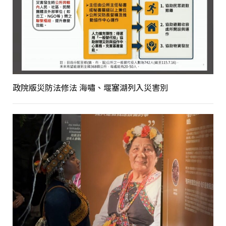
政院版災防法修法 海嘯、堰塞湖列入災害別