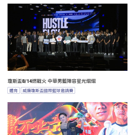
瓊斯盃8/14燃戰火 中華男籃陣容星光熠熠
體育
威廉瓊斯盃國際籃球邀請賽