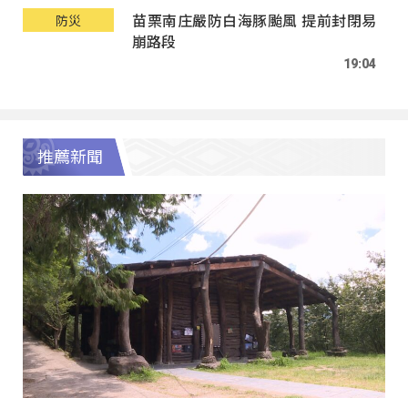
苗栗南庄嚴防白海豚颱風 提前封閉易
防災
崩路段
19:04
推薦新聞