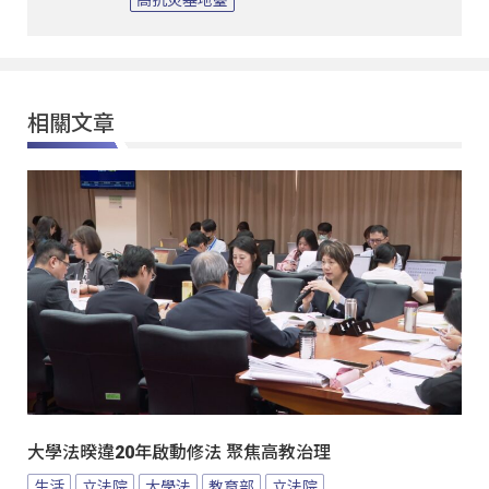
高抗災基地臺
相關文章
大學法暌違20年啟動修法 聚焦高教治理
生活
立法院
大學法
教育部
立法院