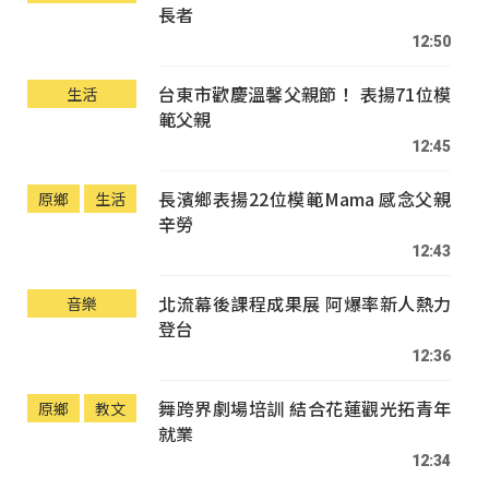
長者
12:50
台東市歡慶溫馨父親節！ 表揚71位模
生活
範父親
12:45
長濱鄉表揚22位模範Mama 感念父親
原鄉
生活
辛勞
12:43
北流幕後課程成果展 阿爆率新人熱力
音樂
登台
12:36
舞跨界劇場培訓 結合花蓮觀光拓青年
原鄉
教文
就業
12:34