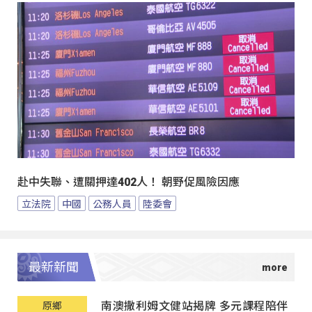
赴中失聯、遭關押達402人！ 朝野促風險因應
立法院
中國
公務人員
陸委會
最新新聞
南澳撒利姆文健站揭牌 多元課程陪伴
原鄉