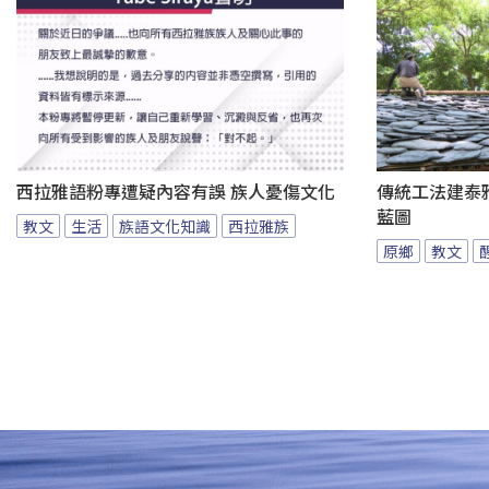
西拉雅語粉專遭疑內容有誤 族人憂傷文化
傳統工法建泰
藍圖
教文
生活
族語文化知識
西拉雅族
原鄉
教文