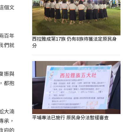
這個文
兩百年
西拉雅成第17族 仍有8族待獲法定原民身
分
我們就
復振與
，都抱
蚣大湳
平埔專法已施行 原民身分法暫緩審查
傳承，
政府的