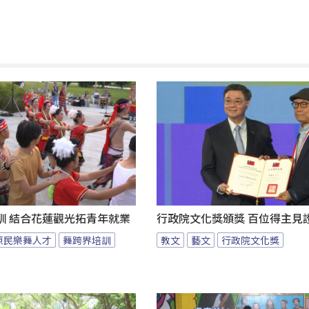
訓 結合花蓮觀光拓青年就業
行政院文化獎頒獎 百位得主見
原民樂舞人才
舞跨界培訓
教文
藝文
行政院文化獎