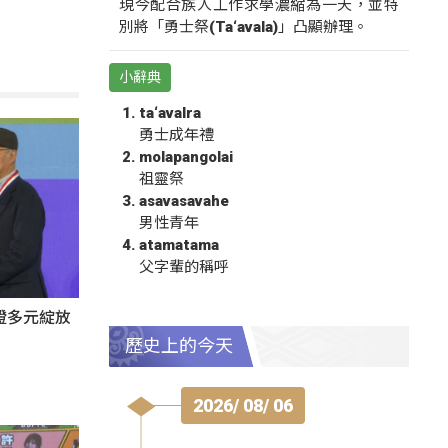
現今配合族人工作求學濃縮為一天，並特
別將「勇士祭(Ta‘avala)」凸顯辦理。
小辭典
ta‘avalra
勇士成年禮
molapangolai
祖靈祭
asavasavahe
男性青年
atamatama
父字輩的稱呼
證多元綻放
歷史上的今天
2026/ 08/ 06