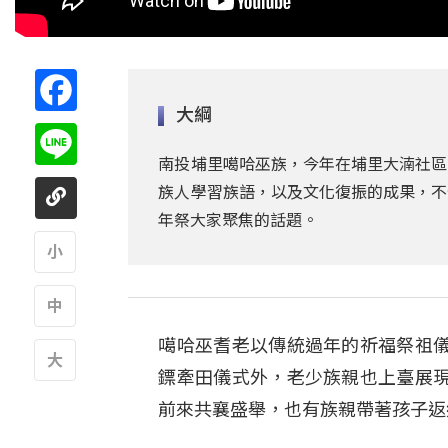
Facebook
大綱
Line
南投埔里噶哈巫族，今年在埔里大湳社區
族人學習族語，以及文化復振的成果，不
年祭大家聚焦的話題。
A
噶哈巫耆老以傳統過年的祈福祭祖
A
鏢牽田儀式外，老少族親也上臺展
A
前來共襄盛舉，也有族親帶著孩子返