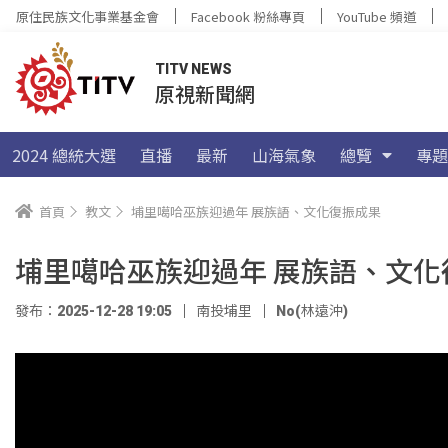
原住民族文化事業基金會
Facebook 粉絲專頁
YouTube 頻道
TITV NEWS
原視新聞網
2024 總統大選
直播
最新
山海氣象
總覽
專題
首頁
教文
埔里噶哈巫族迎過年 展族語、文化復振成果
埔里噶哈巫族迎過年 展族語、文化
發布：2025-12-28 19:05
南投埔里
No(林遠沖)