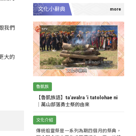
文化小辭典
跟我們
更大的
魯凱族
【魯凱族語】ta‘avalra ‘i tatolohae ni
｜萬山部落勇士祭的由來
文化介紹
傳統祖靈祭是一系列為期四個月的祭典，