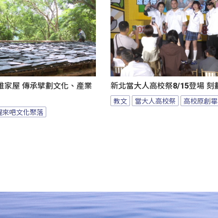
雅家屋 傳承擘劃文化、產業
新北當大人高校祭8/15登場 
教文
當大人高校祭
高校原創畢
醒來吧文化聚落