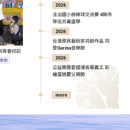
2026
法治國小辦棒球交流賽 4縣市
隊伍共襄盛舉
2026
台澳原民藝術家共創作品 同
登Garma音樂節
刻劃青春印記
2026
業歌
公益團邀愛國浦長輩義工 彩
繪蛋糕慶父親節
more