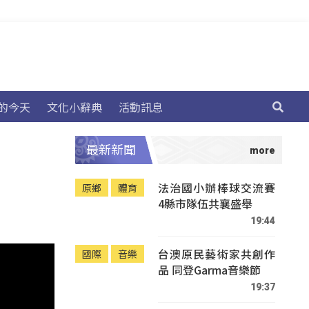
的今天
文化小辭典
活動訊息
最新新聞
法治國小辦棒球交流賽
原鄉
體育
4縣市隊伍共襄盛舉
19:44
台澳原民藝術家共創作
國際
音樂
品 同登Garma音樂節
19:37