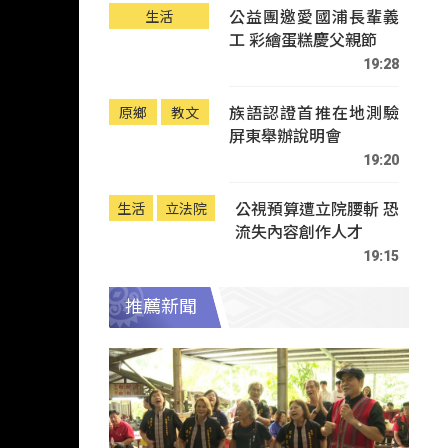
公益團邀愛國浦長輩義
生活
工 彩繪蛋糕慶父親節
19:28
族語認證首推在地測驗
原鄉
教文
屏東舉辦說明會
19:20
公視預算遭立院腰斬 恐
生活
立法院
流失內容創作人才
19:15
推薦新聞