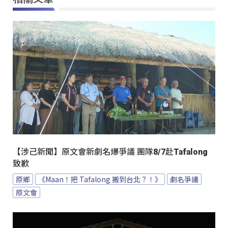
【涉己新聞】原文會新劇名爆爭議 團隊8/7赴Tafalong
致歉
原鄉
《Maan！把 Tafalong 搬到台北？！》
劇名爭議
原文會