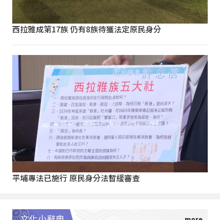
西拉雅成第17族 仍有8族待獲法定原民身分
平埔專法已施行 原民身分法暫緩審查
文化小辭典