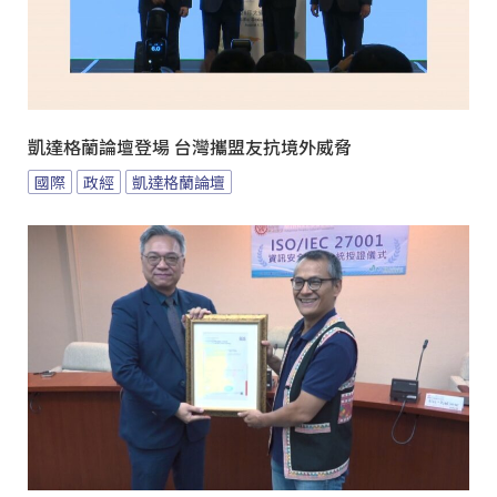
凱達格蘭論壇登場 台灣攜盟友抗境外威脅
國際
政經
凱達格蘭論壇