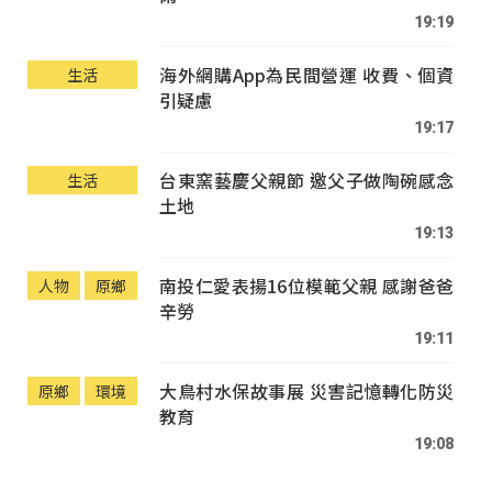
19:19
海外網購App為民間營運 收費、個資
生活
引疑慮
19:17
台東窯藝慶父親節 邀父子做陶碗感念
生活
土地
19:13
南投仁愛表揚16位模範父親 感謝爸爸
人物
原鄉
辛勞
19:11
大鳥村水保故事展 災害記憶轉化防災
原鄉
環境
教育
19:08