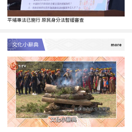
平埔專法已施行 原民身分法暫緩審查
文化小辭典