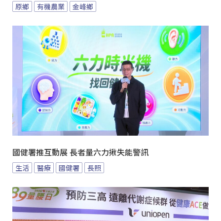
原鄉
有機農業
金峰鄉
國健署推互動展 長者量六力揪失能警訊
生活
醫療
國健署
長照