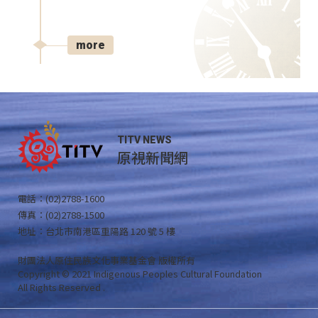
more
TITV NEWS
原視新聞網
電話：(02)2788-1600
傳真：(02)2788-1500
地址：台北市南港區重陽路 120 號 5 樓
財團法人原住民族文化事業基金會 版權所有
Copyright © 2021 Indigenous Peoples Cultural Foundation
All Rights Reserved .