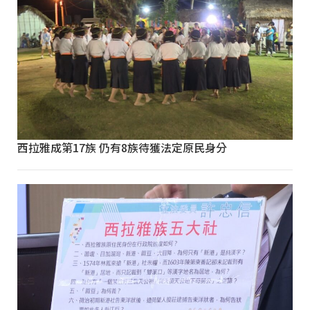
西拉雅成第17族 仍有8族待獲法定原民身分