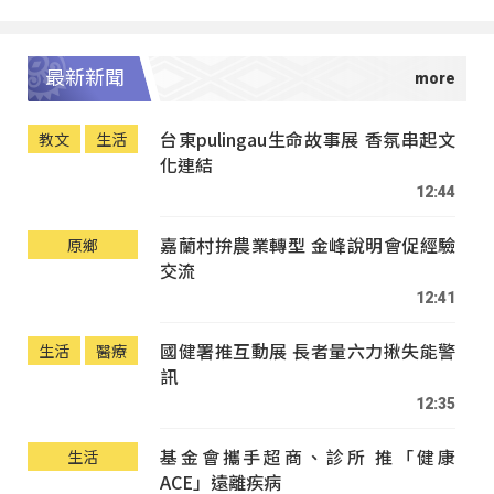
最新新聞
台東pulingau生命故事展 香氛串起文
教文
生活
化連結
12:44
嘉蘭村拚農業轉型 金峰說明會促經驗
原鄉
交流
12:41
國健署推互動展 長者量六力揪失能警
生活
醫療
訊
12:35
基金會攜手超商、診所 推「健康
生活
ACE」遠離疾病