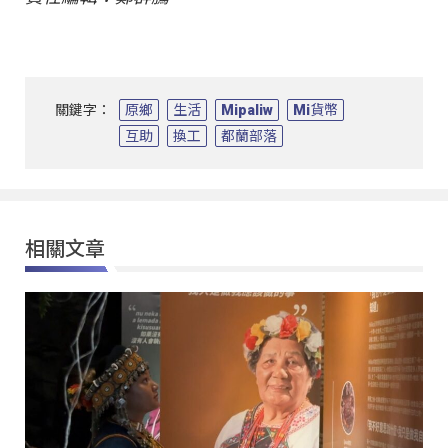
關鍵字：
原鄉
生活
Mipaliw
Mi貨幣
互助
換工
都蘭部落
相關文章