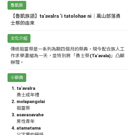
魯凱族
【魯凱族語】ta‘avalra ‘i tatolohae ni｜萬山部落勇
士祭的由來
文化介紹
傳統祖靈祭是一系列為期四個月的祭典，現今配合族人工
作求學濃縮為一天，並特別將「勇士祭(Ta‘avala)」凸顯
辦理。
小辭典
ta‘avalra
勇士成年禮
molapangolai
祖靈祭
asavasavahe
男性青年
atamatama
父字輩的稱呼