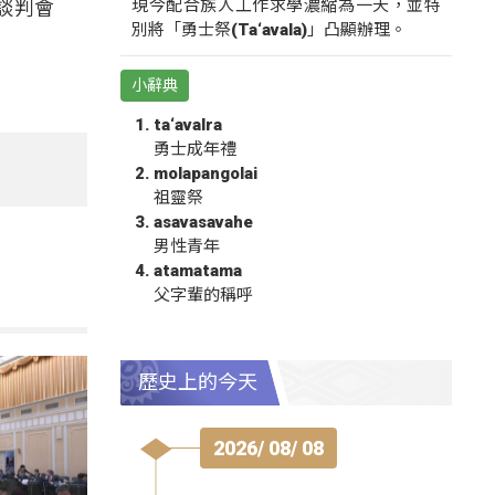
現今配合族人工作求學濃縮為一天，並特
談判會
別將「勇士祭(Ta‘avala)」凸顯辦理。
小辭典
ta‘avalra
勇士成年禮
molapangolai
祖靈祭
asavasavahe
男性青年
atamatama
父字輩的稱呼
歷史上的今天
2026/ 08/ 08