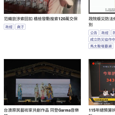
范織欽涉索回扣 橋檢發動搜索120萬交保
政院版災防法
別
政經
貪汙
公告
政經
成立防災協作
馬太鞍堰塞湖
台澳原民藝術家共創作品 同登Garma音樂
115年總預算