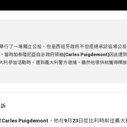
底舉行了一場獨立公投，但是西班牙政府不但拒絕承認這場公
加泰隆尼亞自治政府領袖(Carles Puigdemont)因此遭
義大利參加活動時，遭到義大利警方逮捕。雖然他很快就獲得釋
起訴
les Puigdemont，他在9月23日從比利時前往義