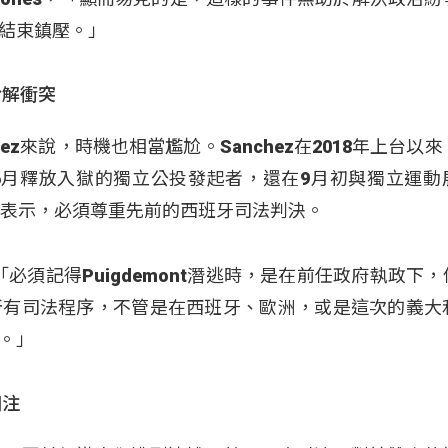
結束鎮壓。」
盼解衝突
ez來說，時機也相當尷尬。Sanchez在2018年上台以
6月釋放入獄的獨立公投發起者，還在9月初與獨立運動
仍然表示，必須尊重先前的西班牙司法判決。
表示，「必須記得Puigdemont潛逃時，是在前任政府執政下
所有司法程序，不管是在西班牙、歐洲，或是這次的義大
。」
關注