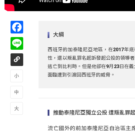
Facebook
大綱
Line
西班牙的加泰隆尼亞地區，在2017年
性，還以叛亂罪名起訴發起公投的領導者。當時
逃亡到比利時。但是他卻在9月23日在
面臨遭到引渡回西班牙的威脅。
A
A
推動泰隆尼亞獨立公投 遭叛亂罪
A
流亡國外的前加泰隆尼亞自治區主席Car