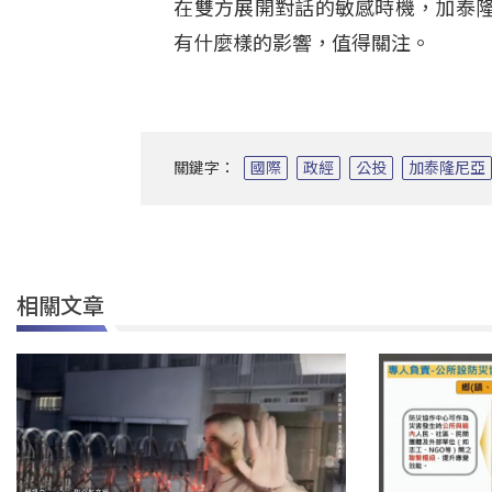
在雙方展開對話的敏感時機，加泰
有什麼樣的影響，值得關注。
關鍵字：
國際
政經
公投
加泰隆尼亞
相關文章