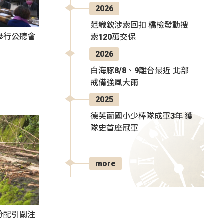
2026
范織欽涉索回扣 橋檢發動搜
舉行公聽會
索120萬交保
2026
白海豚8/8、9離台最近 北部
戒備強風大雨
2025
德芙蘭國小少棒隊成軍3年 獲
隊史首座冠軍
more
分配引關注