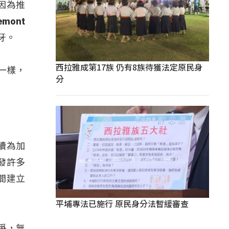
因為推
mont
牙。
西拉雅成第17族 仍有8族待獲法定原民身
是一樣，
分
繼續為加
發許多
間建立
平埔專法已施行 原民身分法暫緩審查
紛爭，無