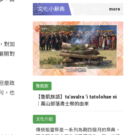
文化小辭典
來，對加
展開對
，但是政
魯凱族
利，也
【魯凱族語】ta‘avalra ‘i tatolohae ni
｜萬山部落勇士祭的由來
文化介紹
傳統祖靈祭是一系列為期四個月的祭典，