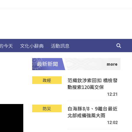
的今天
文化小辭典
活動訊息
最新新聞
范織欽涉索回扣 橋檢發
政經
動搜索120萬交保
12:21
白海豚8/8、9離台最近
防災
北部戒備強風大雨
12:02