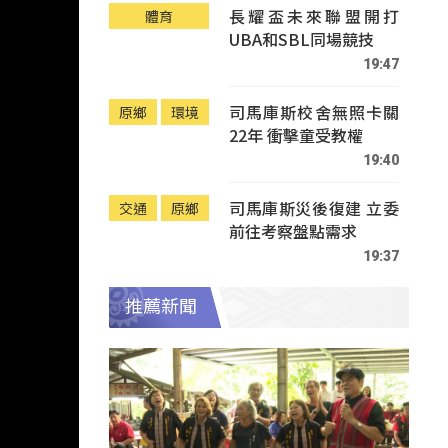
長耀盃未來聯盟開打
體育
UBA和SBL同場競技
19:47
司馬庫斯校舍無照卡關
原鄉
環境
22年 衝擊童受教權
19:40
司馬庫斯災後復建 立委
交通
原鄉
前往考察盤點需求
19:37
推薦新聞