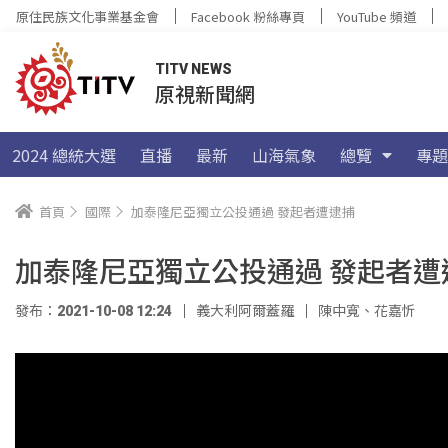
原住民族文化事業基金會
Facebook 粉絲專頁
YouTube 頻道
TITV NEWS
原視新聞網
2024 總統大選
直播
最新
山海氣象
總覽
專題
首頁
國際
加泰隆尼亞獨立公投通過 發起者遭逮捕
加泰隆尼亞獨立公投通過 發起者遭
發布：2021-10-08 12:24
義大利阿爾蓋羅
陳中寬
、
花嘉忻