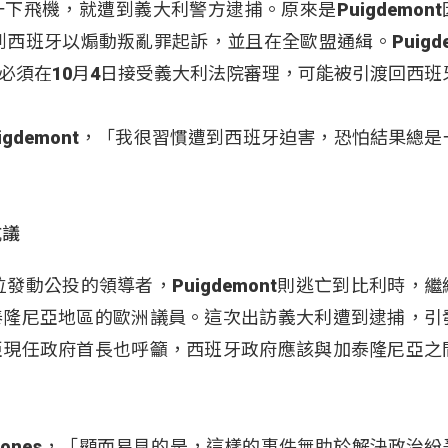
飛機，就遭到義大利警方逮捕。原來是Puigdemont
西班牙以煽動叛亂罪起訴，並且在全歐盟通緝。Puigde
必須在10月4日接受義大利法院審理，可能被引渡回西班
Puigdemont，「我很習慣遭到西班牙迫害，恐怕結果總
抗議
發動公投的領導者，Puigdemont則逃亡到比利時，
泰隆尼亞地區的歐洲議員。這次出訪義大利遭到逮捕，引
亞現任政府首長也呼籲，西班牙政府應該與加泰隆尼亞之
ragones，「顯而易見的是，這樣的事件無助於解決政治