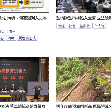
修法 海嘯、堰塞湖列入災害
監察院監察權陷入空窗 立法院
政經
社會
監察院
立法院
防災
修法
中心
海嘯
災害防治法
拚表決 第二輪協商朝野續攻
明年度總預算創新高 原民預算