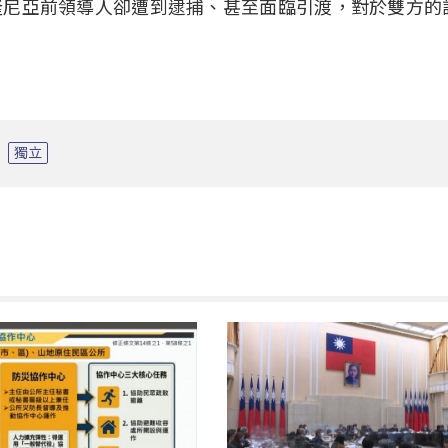
隆尼亞前領導人卻遭到逮捕、甚至面臨引渡，對於雙方的
獨立