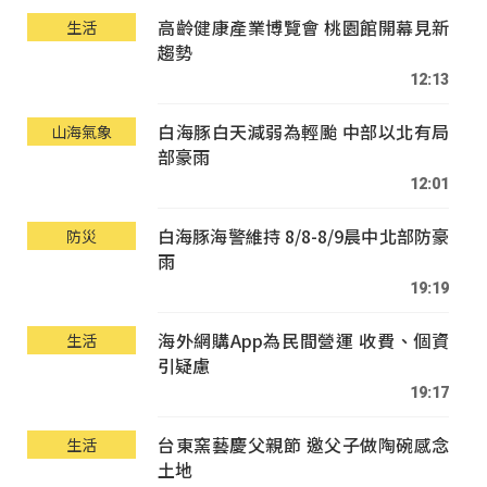
高齡健康產業博覽會 桃園館開幕見新
生活
趨勢
12:13
白海豚白天減弱為輕颱 中部以北有局
山海氣象
部豪雨
12:01
白海豚海警維持 8/8-8/9晨中北部防豪
防災
雨
19:19
海外網購App為民間營運 收費、個資
生活
引疑慮
19:17
台東窯藝慶父親節 邀父子做陶碗感念
生活
土地