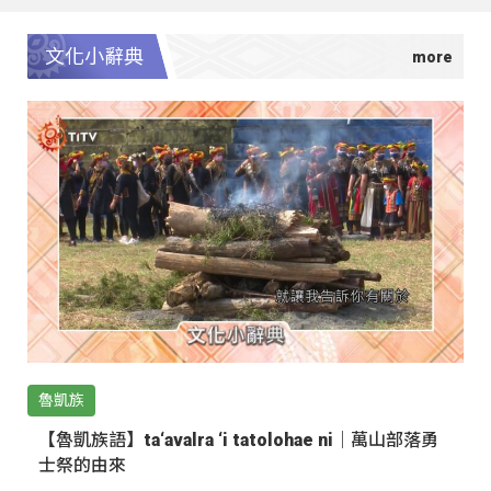
文化小辭典
魯凱族
【魯凱族語】ta‘avalra ‘i tatolohae ni｜萬山部落勇
士祭的由來