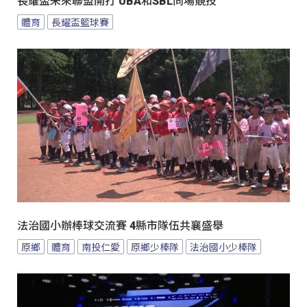
長耀盃未來聯盟開打 UBA和SBL同場競技
體育
長耀盃籃球賽
法治國小辦棒球交流賽 4縣市隊伍共襄盛舉
原鄉
體育
南投仁愛
原鄉少棒隊
法治國小少棒隊