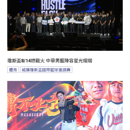
瓊斯盃8/14燃戰火 中華男籃陣容星光熠熠
體育
威廉瓊斯盃國際籃球邀請賽