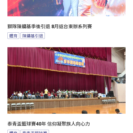
獅隊陳鏞基季後引退 8月返台東辦系列賽
體育
陳鏞基引退
泰青盃籃球賽40年 信仰凝聚族人向心力
體育
泰青盃籃球賽