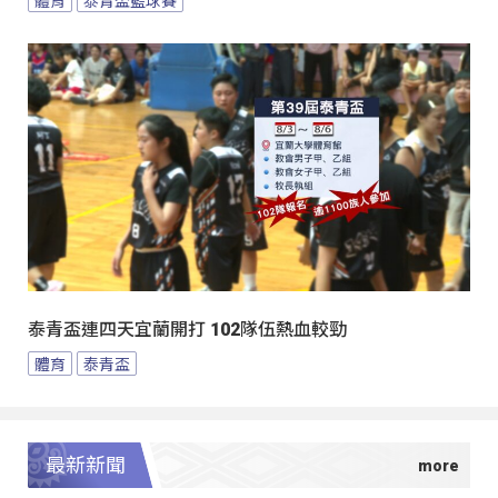
泰青盃連四天宜蘭開打 102隊伍熱血較勁
體育
泰青盃
最新新聞