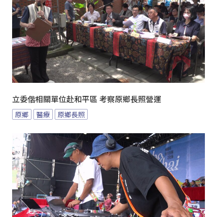
立委偕相關單位赴和平區 考察原鄉長照營運
原鄉
醫療
原鄉長照