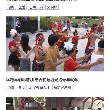
原鄉
生活
台東長濱
父親節
舞跨界劇場培訓 結合花蓮觀光拓青年就業
原鄉
教文
原民樂舞人才
舞跨界培訓