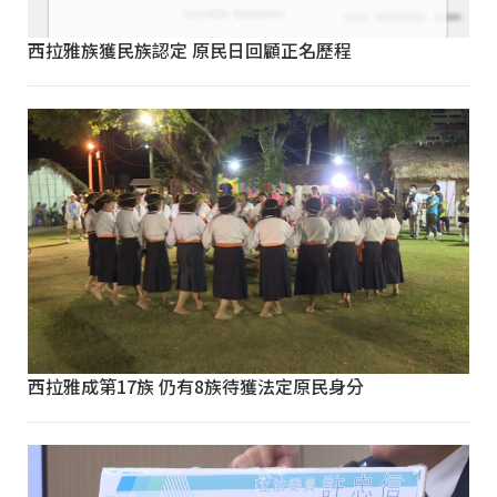
西拉雅族獲民族認定 原民日回顧正名歷程
西拉雅成第17族 仍有8族待獲法定原民身分