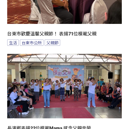
台東市歡慶溫馨父親節！ 表揚71位模範父親
生活
台東市公所
父親節
長濱鄉表揚22位模範Mama 感念父親辛勞