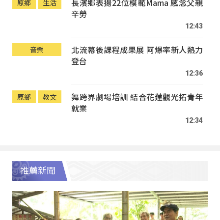
長濱鄉表揚22位模範Mama 感念父親
原鄉
生活
辛勞
12:43
北流幕後課程成果展 阿爆率新人熱力
音樂
登台
12:36
舞跨界劇場培訓 結合花蓮觀光拓青年
原鄉
教文
就業
12:34
推薦新聞