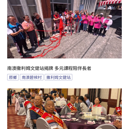
南澳撒利姆文健站揭牌 多元課程陪伴長者
原鄉
南澳碧候村
撒利姆文健站