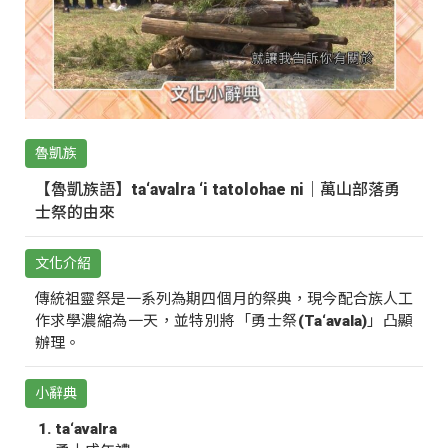
魯凱族
【魯凱族語】ta‘avalra ‘i tatolohae ni｜萬山部落勇
士祭的由來
文化介紹
傳統祖靈祭是一系列為期四個月的祭典，現今配合族人工
作求學濃縮為一天，並特別將「勇士祭(Ta‘avala)」凸顯
辦理。
小辭典
ta‘avalra