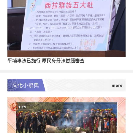
平埔專法已施行 原民身分法暫緩審查
文化小辭典