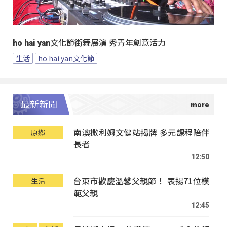
ho hai yan文化節街舞展演 秀青年創意活力
生活
ho hai yan文化節
最新新聞
南澳撒利姆文健站揭牌 多元課程陪伴
原鄉
長者
12:50
台東市歡慶溫馨父親節！ 表揚71位模
生活
範父親
12:45