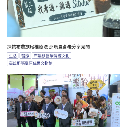
探詢布農族尾椎療法 那瑪夏耆老分享見聞
生活
醫療
布農族醫療傳統文化
高雄那瑪夏原住民文物館