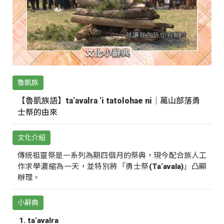
魯凱族
【魯凱族語】ta‘avalra ‘i tatolohae ni｜萬山部落勇
士祭的由來
文化介紹
傳統祖靈祭是一系列為期四個月的祭典，現今配合族人工
作求學濃縮為一天，並特別將「勇士祭(Ta‘avala)」凸顯
辦理。
小辭典
ta‘avalra