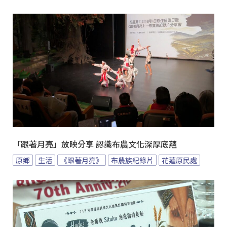
「跟著月亮」放映分享 認識布農文化深厚底蘊
原鄉
生活
《跟著月亮》
布農族紀錄片
花蓮原民處