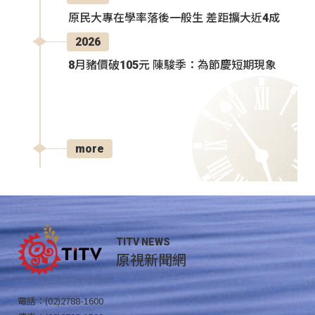
原民大專在學率落後一般生 差距擴大近4成
2026
8月豬價破105元 陳駿季：為節慶短期現象
more
TITV NEWS
原視新聞網
電話：(02)2788-1600