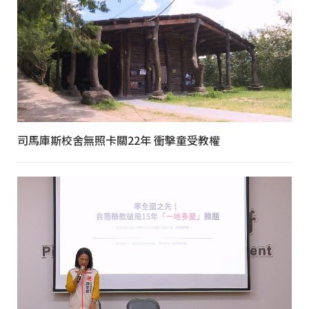
司馬庫斯校舍無照卡關22年 衝擊童受教權