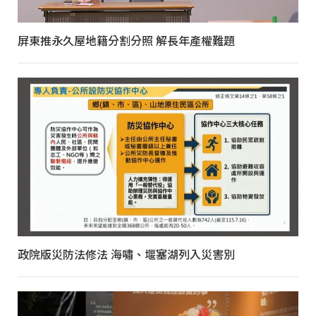
屏東推永久屋地籍分割分照 解長年產權難題
政院版災防法修法 海嘯、堰塞湖列入災害別