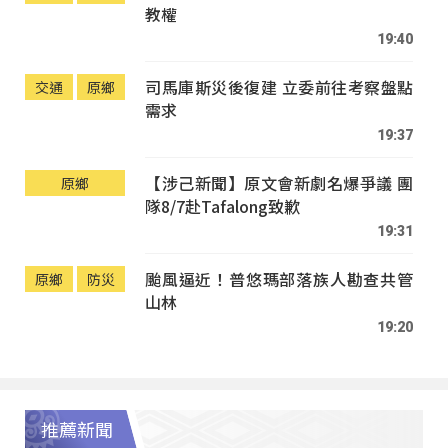
教權
19:40
司馬庫斯災後復建 立委前往考察盤點
交通
原鄉
需求
19:37
【涉己新聞】原文會新劇名爆爭議 團
原鄉
隊8/7赴Tafalong致歉
19:31
颱風逼近！普悠瑪部落族人勘查共管
原鄉
防災
山林
19:20
推薦新聞