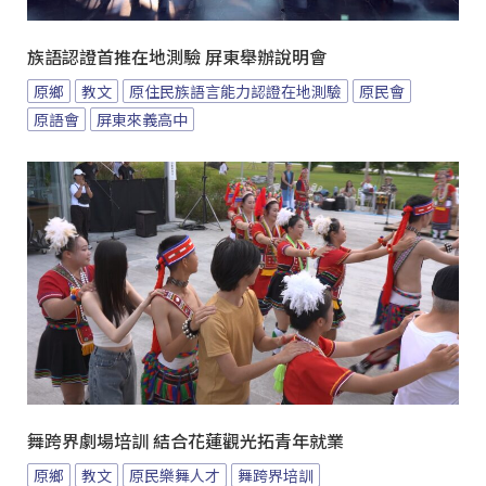
族語認證首推在地測驗 屏東舉辦說明會
原鄉
教文
原住民族語言能力認證在地測驗
原民會
原語會
屏東來義高中
舞跨界劇場培訓 結合花蓮觀光拓青年就業
原鄉
教文
原民樂舞人才
舞跨界培訓