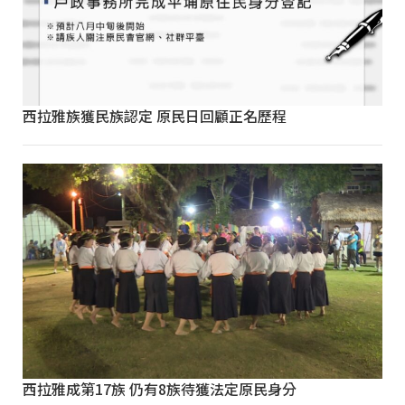
西拉雅族獲民族認定 原民日回顧正名歷程
西拉雅成第17族 仍有8族待獲法定原民身分