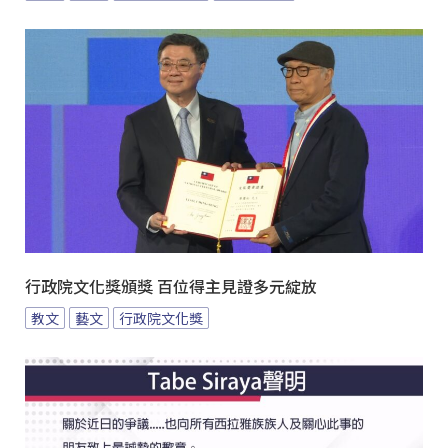
行政院文化獎頒獎 百位得主見證多元綻放
教文
藝文
行政院文化獎