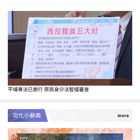
平埔專法已施行 原民身分法暫緩審查
文化小辭典