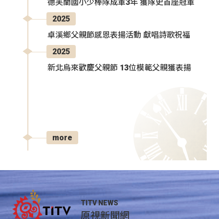
德芙蘭國小少棒隊成軍3年 獲隊史首座冠軍
2025
卓溪鄉父親節感恩表揚活動 獻唱詩歌祝福
2025
新北烏來歡慶父親節 13位模範父親獲表揚
more
TITV NEWS
原視新聞網