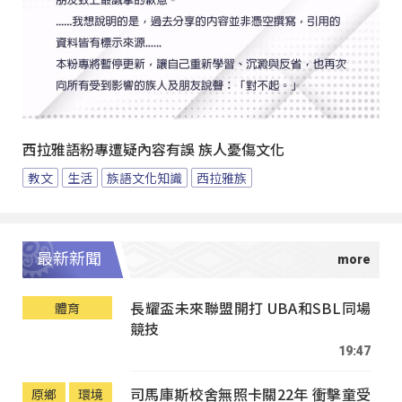
西拉雅語粉專遭疑內容有誤 族人憂傷文化
教文
生活
族語文化知識
西拉雅族
最新新聞
長耀盃未來聯盟開打 UBA和SBL同場
體育
競技
19:47
司馬庫斯校舍無照卡關22年 衝擊童受
原鄉
環境