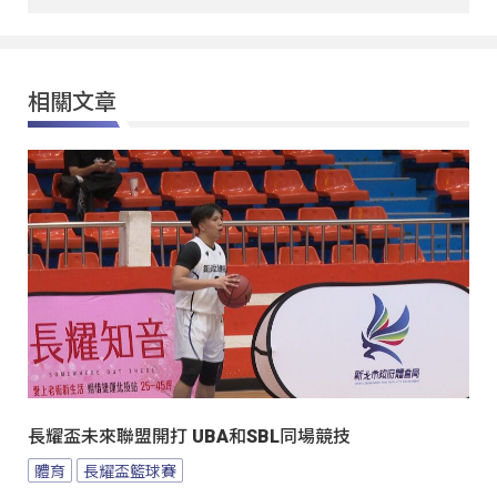
相關文章
長耀盃未來聯盟開打 UBA和SBL同場競技
體育
長耀盃籃球賽