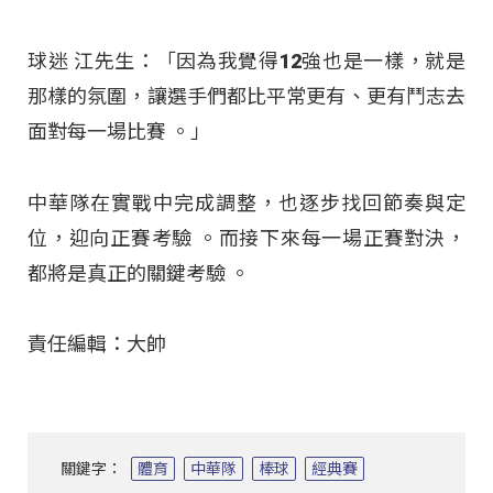
球迷 江先生：「因為我覺得12強也是一樣，就是
那樣的氛圍，讓選手們都比平常更有、更有鬥志去
面對每一場比賽
。」
中華隊在實戰中完成調整，也逐步找回節奏與定
位，迎向正賽考驗
。而接下來每一場正賽對決，
都將是真正的關鍵考驗
。
責任編輯：大帥
關鍵字：
體育
中華隊
棒球
經典賽