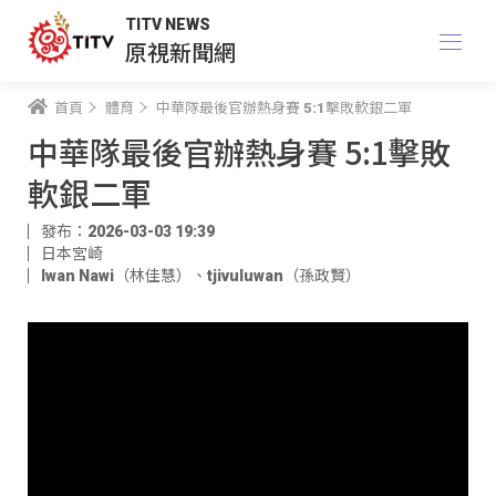
TITV NEWS
原視新聞網
首頁
體育
中華隊最後官辦熱身賽 5:1擊敗軟銀二軍
中華隊最後官辦熱身賽 5:1擊敗
軟銀二軍
發布：2026-03-03 19:39
日本宮崎
Iwan Nawi（林佳慧）
、
tjivuluwan（孫政賢）