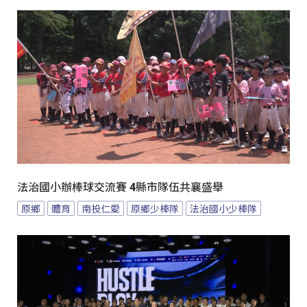
法治國小辦棒球交流賽 4縣市隊伍共襄盛舉
原鄉
體育
南投仁愛
原鄉少棒隊
法治國小少棒隊