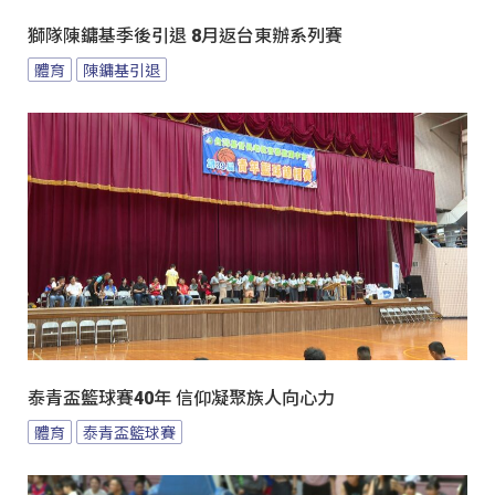
獅隊陳鏞基季後引退 8月返台東辦系列賽
體育
陳鏞基引退
泰青盃籃球賽40年 信仰凝聚族人向心力
體育
泰青盃籃球賽