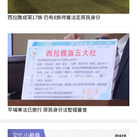
西拉雅成第17族 仍有8族待獲法定原民身分
平埔專法已施行 原民身分法暫緩審查
文化小辭典