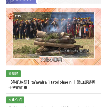
魯凱族
【魯凱族語】ta‘avalra ‘i tatolohae ni｜萬山部落勇
士祭的由來
文化介紹