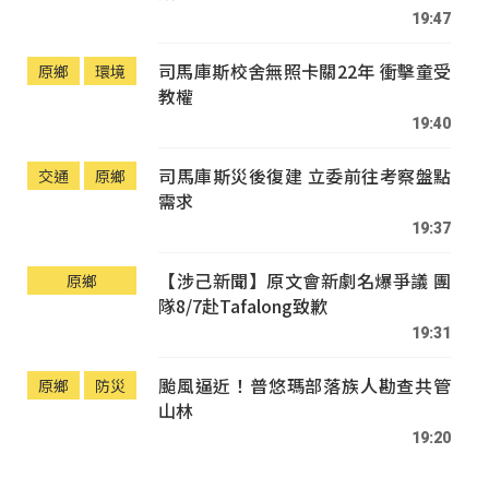
19:47
司馬庫斯校舍無照卡關22年 衝擊童受
原鄉
環境
教權
19:40
司馬庫斯災後復建 立委前往考察盤點
交通
原鄉
需求
19:37
【涉己新聞】原文會新劇名爆爭議 團
原鄉
隊8/7赴Tafalong致歉
19:31
颱風逼近！普悠瑪部落族人勘查共管
原鄉
防災
山林
19:20