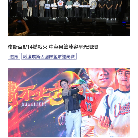
瓊斯盃8/14燃戰火 中華男籃陣容星光熠熠
體育
威廉瓊斯盃國際籃球邀請賽