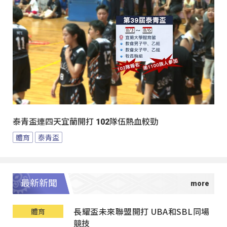
泰青盃連四天宜蘭開打 102隊伍熱血較勁
體育
泰青盃
最新新聞
長耀盃未來聯盟開打 UBA和SBL同場
體育
競技