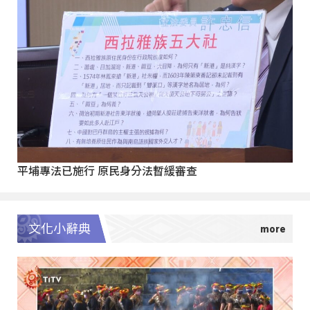
平埔專法已施行 原民身分法暫緩審查
文化小辭典