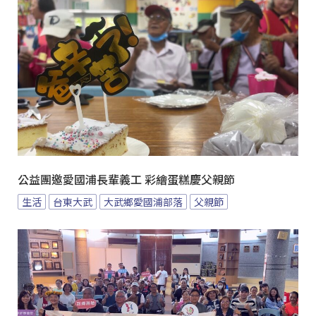
公益團邀愛國浦長輩義工 彩繪蛋糕慶父親節
生活
台東大武
大武鄉愛國浦部落
父親節