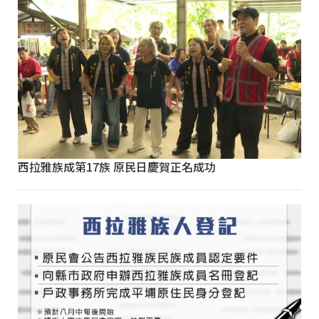
西拉雅族成第17族 原民日慶賀正名成功