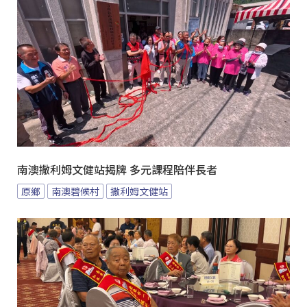
南澳撒利姆文健站揭牌 多元課程陪伴長者
原鄉
南澳碧候村
撒利姆文健站