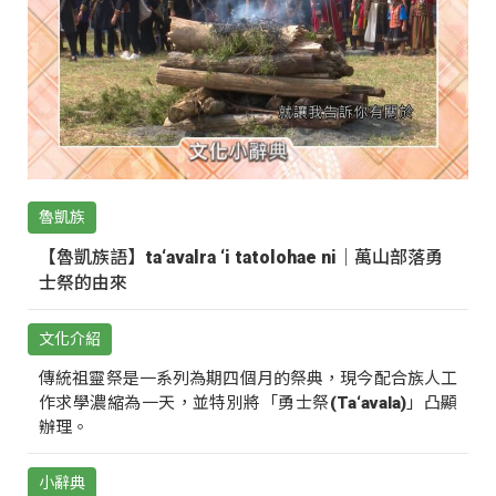
魯凱族
【魯凱族語】ta‘avalra ‘i tatolohae ni｜萬山部落勇
士祭的由來
文化介紹
傳統祖靈祭是一系列為期四個月的祭典，現今配合族人工
作求學濃縮為一天，並特別將「勇士祭(Ta‘avala)」凸顯
辦理。
小辭典