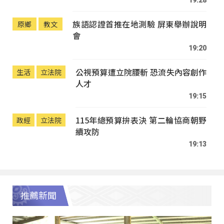
19:28
族語認證首推在地測驗 屏東舉辦說明
原鄉
教文
會
19:20
公視預算遭立院腰斬 恐流失內容創作
生活
立法院
人才
19:15
115年總預算拚表決 第二輪協商朝野
政經
立法院
續攻防
19:13
推薦新聞