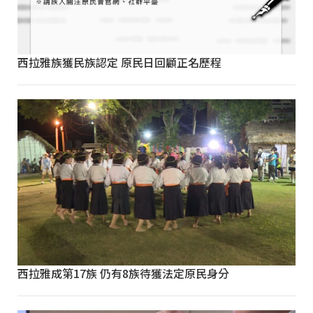
西拉雅族獲民族認定 原民日回顧正名歷程
西拉雅成第17族 仍有8族待獲法定原民身分