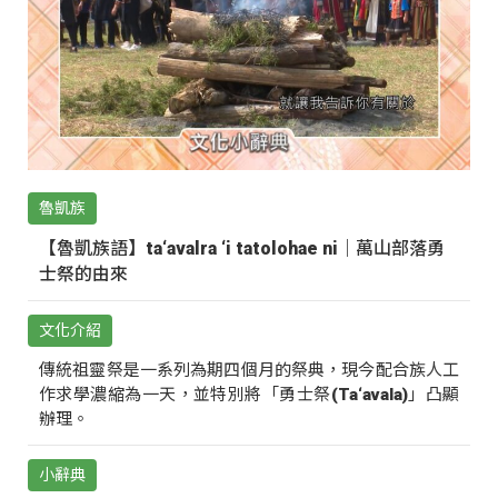
魯凱族
【魯凱族語】ta‘avalra ‘i tatolohae ni｜萬山部落勇
士祭的由來
文化介紹
傳統祖靈祭是一系列為期四個月的祭典，現今配合族人工
作求學濃縮為一天，並特別將「勇士祭(Ta‘avala)」凸顯
辦理。
小辭典