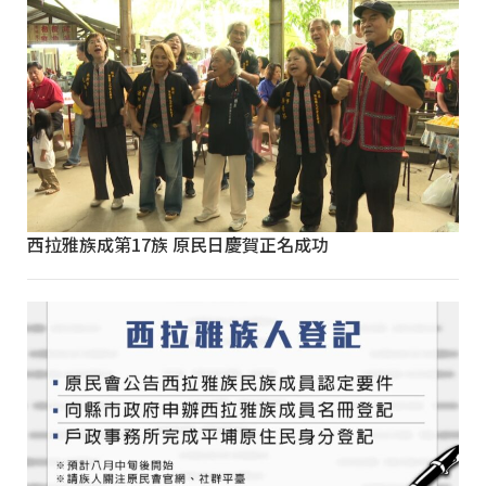
西拉雅族成第17族 原民日慶賀正名成功