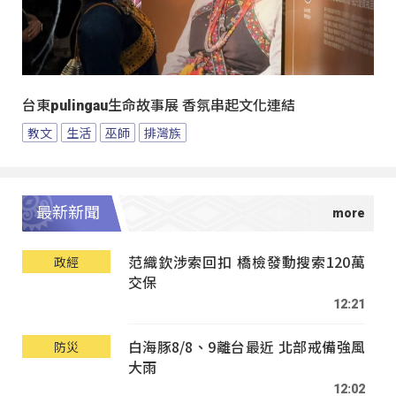
台東pulingau生命故事展 香氛串起文化連結
教文
生活
巫師
排灣族
最新新聞
范織欽涉索回扣 橋檢發動搜索120萬
政經
交保
12:21
白海豚8/8、9離台最近 北部戒備強風
防災
大雨
12:02