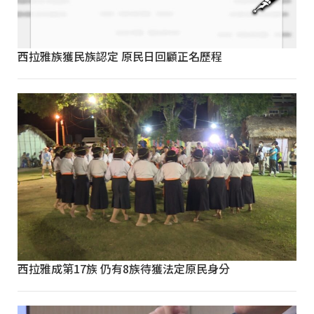
西拉雅族獲民族認定 原民日回顧正名歷程
西拉雅成第17族 仍有8族待獲法定原民身分