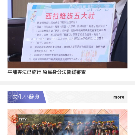
平埔專法已施行 原民身分法暫緩審查
文化小辭典