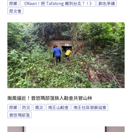
原鄉
《Maan！把 Tafalong 搬到台北？！》
劇名爭議
原文會
颱風逼近！普悠瑪部落族人勘查共管山林
原鄉
防災
風災
南王山勘查
南王社區發展協會
普悠瑪部落