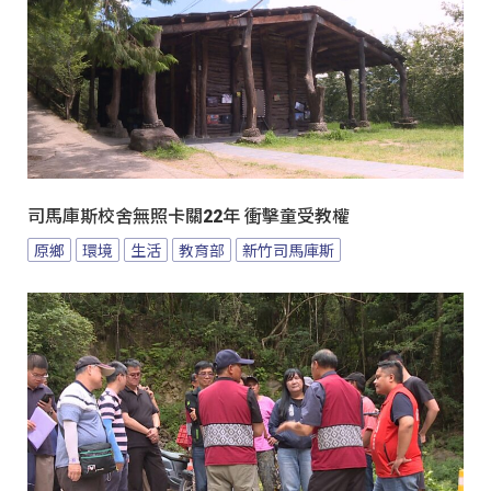
司馬庫斯校舍無照卡關22年 衝擊童受教權
原鄉
環境
生活
教育部
新竹司馬庫斯