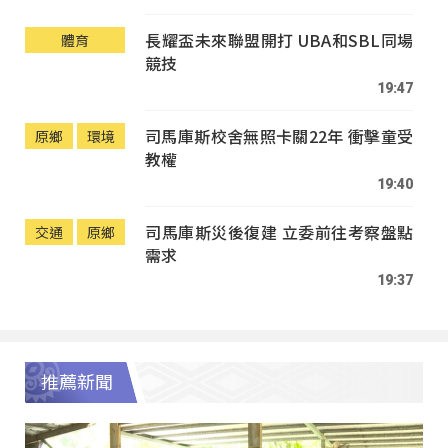
長耀盃未來聯盟開打 UBA和SBL同場
體育
競技
19:47
司馬庫斯校舍無照卡關22年 衝擊童受
原鄉
環境
教權
19:40
司馬庫斯災後復建 立委前往考察盤點
交通
原鄉
需求
19:37
推薦新聞