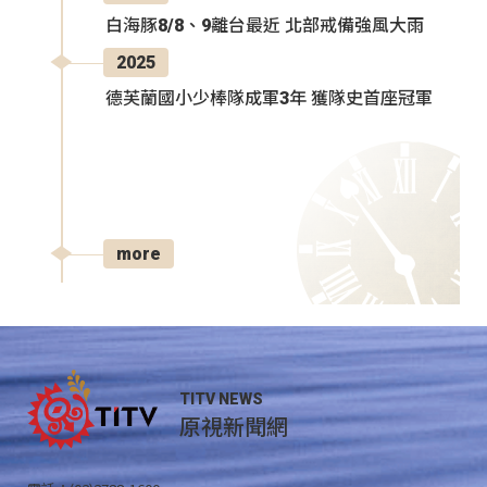
白海豚8/8、9離台最近 北部戒備強風大雨
2025
德芙蘭國小少棒隊成軍3年 獲隊史首座冠軍
more
TITV NEWS
原視新聞網