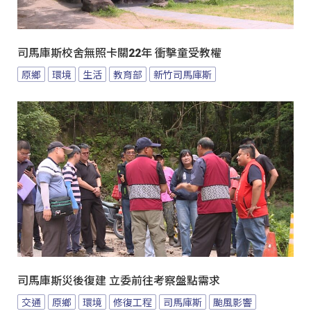
司馬庫斯校舍無照卡關22年 衝擊童受教權
原鄉
環境
生活
教育部
新竹司馬庫斯
司馬庫斯災後復建 立委前往考察盤點需求
交通
原鄉
環境
修復工程
司馬庫斯
颱風影響