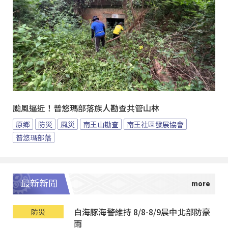
颱風逼近！普悠瑪部落族人勘查共管山林
原鄉
防災
風災
南王山勘查
南王社區發展協會
普悠瑪部落
最新新聞
白海豚海警維持 8/8-8/9晨中北部防豪
防災
雨