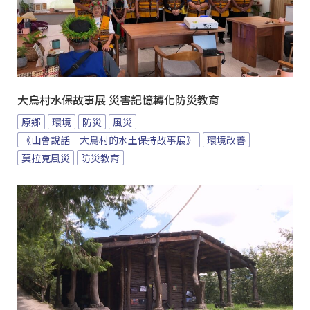
大鳥村水保故事展 災害記憶轉化防災教育
原鄉
環境
防災
風災
《山會說話－大鳥村的水土保持故事展》
環境改善
莫拉克風災
防災教育