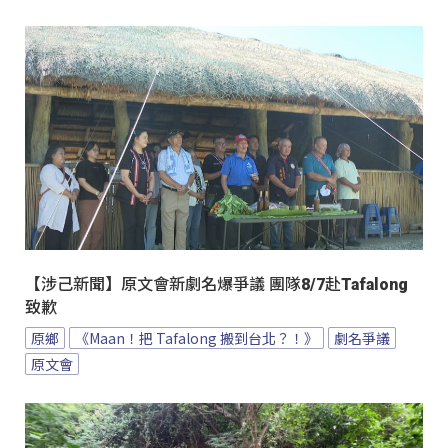
【涉己新聞】原文會新劇名爆爭議 團隊8/7赴Tafalong
致歉
原鄉
《Maan！把 Tafalong 搬到台北？！》
劇名爭議
原文會