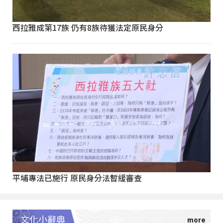
西拉雅成第17族 仍有8族待獲法定原民身分
平埔專法已施行 原民身分法暫緩審查
文化小辭典