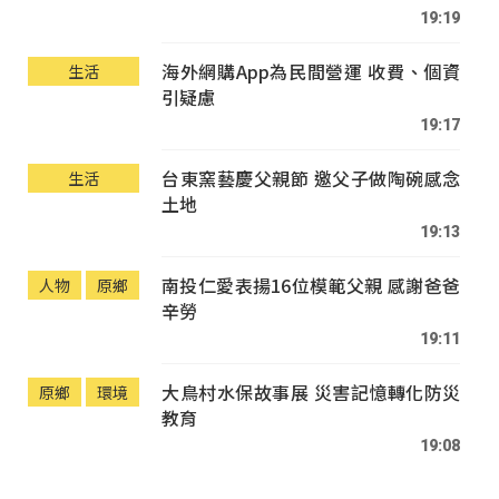
19:19
海外網購App為民間營運 收費、個資
生活
引疑慮
19:17
台東窯藝慶父親節 邀父子做陶碗感念
生活
土地
19:13
南投仁愛表揚16位模範父親 感謝爸爸
人物
原鄉
辛勞
19:11
大鳥村水保故事展 災害記憶轉化防災
原鄉
環境
教育
19:08