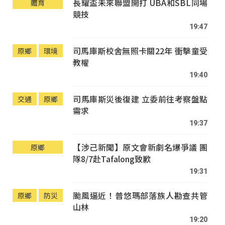
長耀盃未來聯盟開打 UBA和SBL同場
體育
競技
19:47
司馬庫斯校舍無照卡關22年 衝擊童受
原鄉
環境
教權
19:40
司馬庫斯災後復建 立委前往考察盤點
交通
原鄉
需求
19:37
【涉己新聞】原文會新劇名爆爭議 團
原鄉
隊8/7赴Tafalong致歉
19:31
颱風逼近！普悠瑪部落族人勘查共管
原鄉
防災
山林
19:20