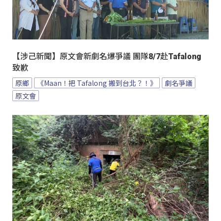
【涉己新聞】原文會新劇名爆爭議 團隊8/7赴Tafalong
致歉
原鄉
《Maan！把 Tafalong 搬到台北？！》
劇名爭議
原文會