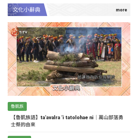
文化小辭典
魯凱族
【魯凱族語】ta‘avalra ‘i tatolohae ni｜萬山部落勇
士祭的由來