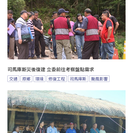
司馬庫斯災後復建 立委前往考察盤點需求
交通
原鄉
環境
修復工程
司馬庫斯
颱風影響