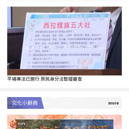
平埔專法已施行 原民身分法暫緩審查
文化小辭典