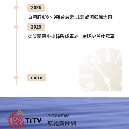
2026
白海豚8/8、9離台最近 北部戒備強風大雨
2025
德芙蘭國小少棒隊成軍3年 獲隊史首座冠軍
more
TITV NEWS
原視新聞網