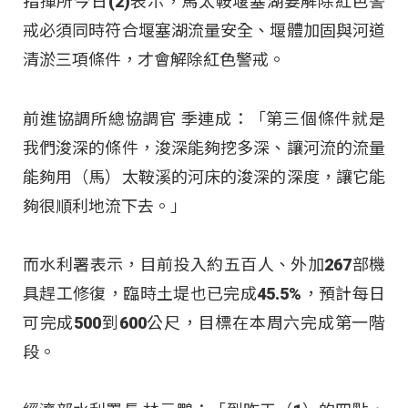
指揮所今日(2)表示，馬太鞍堰塞湖要解除紅色警
戒必須同時符合堰塞湖流量安全、堰體加固與河道
清淤三項條件，才會解除紅色警戒。
前進協調所總協調官 季連成：「第三個條件就是
我們浚深的條件，浚深能夠挖多深、讓河流的流量
能夠用（馬）太鞍溪的河床的浚深的深度，讓它能
夠很順利地流下去。」
而水利署表示，目前投入約五百人、外加267部機
具趕工修復，臨時土堤也已完成45.5%，預計每日
可完成500到600公尺，目標在本周六完成第一階
段。