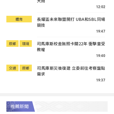
大雨
12:02
長耀盃未來聯盟開打 UBA和SBL同場
體育
競技
19:47
司馬庫斯校舍無照卡關22年 衝擊童受
原鄉
環境
教權
19:40
司馬庫斯災後復建 立委前往考察盤點
交通
原鄉
需求
19:37
推薦新聞