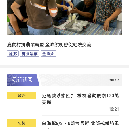
嘉蘭村拚農業轉型 金峰說明會促經驗交流
原鄉
有機農業
金峰鄉
最新新聞
范織欽涉索回扣 橋檢發動搜索120萬
政經
交保
12:21
白海豚8/8、9離台最近 北部戒備強風
防災