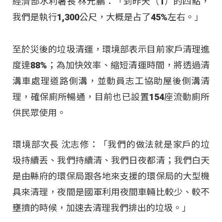
經濟部水利署長 林元鵬：「到昨天（1）的四點，
我們是執行1,300公尺，大概是占了45%左右。」
至於災後的垃圾清運，環境部表示目前家戶清理進
度達88%；為加快效率、縮短清運時間，將透過清
溝車處理道路側溝，並動員志工協助屋後側溝清
理，確保廁所暢通，目前也已設置154座流動廁所
供民眾使用。
環境部次長 沈志修：「我們的做法就是家戶的垃
圾持續丟、我們持續清、我們日夜都清；我們白天
是由縣府的環保局跟各地來支援的環保局的大型機
具來清理，夜間是國軍利用夜間車輛比較少、較不
壅擠的時候，加速去清理我們排出的垃圾。」