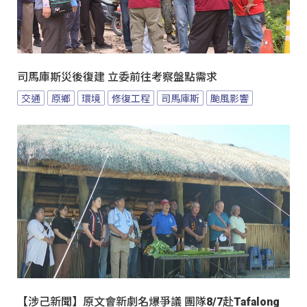
司馬庫斯災後復建 立委前往考察盤點需求
交通
原鄉
環境
修復工程
司馬庫斯
颱風影響
【涉己新聞】原文會新劇名爆爭議 團隊8/7赴Tafalong