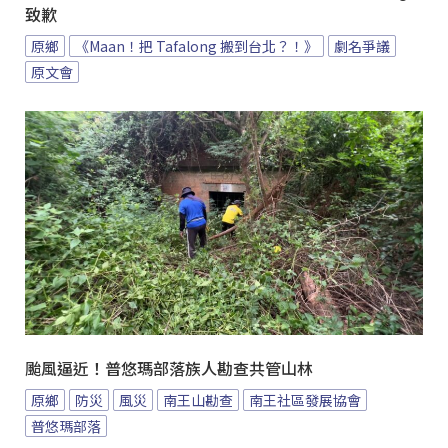
致歉
原鄉
《Maan！把 Tafalong 搬到台北？！》
劇名爭議
原文會
颱風逼近！普悠瑪部落族人勘查共管山林
原鄉
防災
風災
南王山勘查
南王社區發展協會
普悠瑪部落