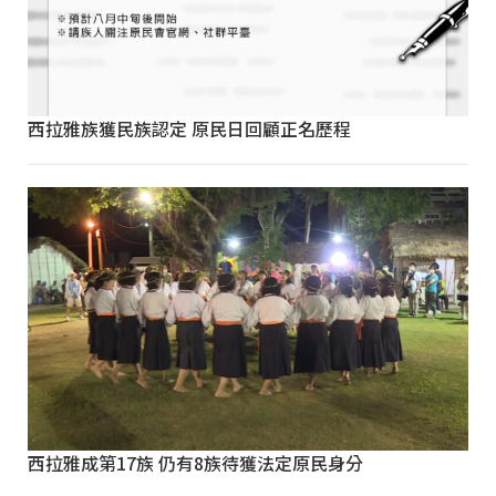
西拉雅族獲民族認定 原民日回顧正名歷程
西拉雅成第17族 仍有8族待獲法定原民身分