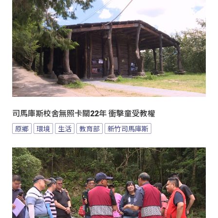
司馬庫斯校舍無照卡關22年 衝擊童受教權
原鄉
環境
生活
教育部
新竹司馬庫斯