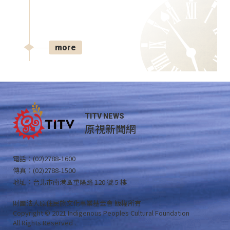
more
TITV NEWS
原視新聞網
電話：(02)2788-1600
傳真：(02)2788-1500
地址：台北市南港區重陽路 120 號 5 樓
財團法人原住民族文化事業基金會 版權所有
Copyright © 2021 Indigenous Peoples Cultural Foundation
All Rights Reserved .