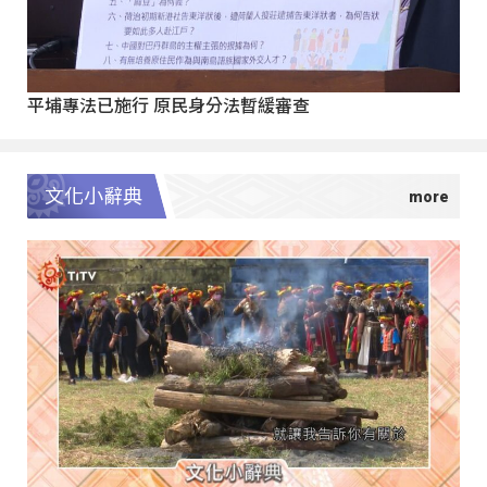
平埔專法已施行 原民身分法暫緩審查
文化小辭典