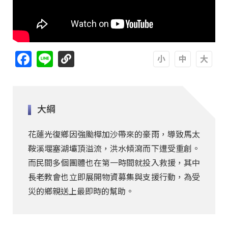
Facebook
Line
A
A
A
大綱
花蓮光復鄉因強颱樺加沙帶來的豪雨，導致馬太
鞍溪堰塞湖壩頂溢流，洪水傾瀉而下遭受重創。
而民間多個團體也在第一時間就投入救援，其中
長老教會也立即展開物資募集與支援行動，為受
災的鄉親送上最即時的幫助。