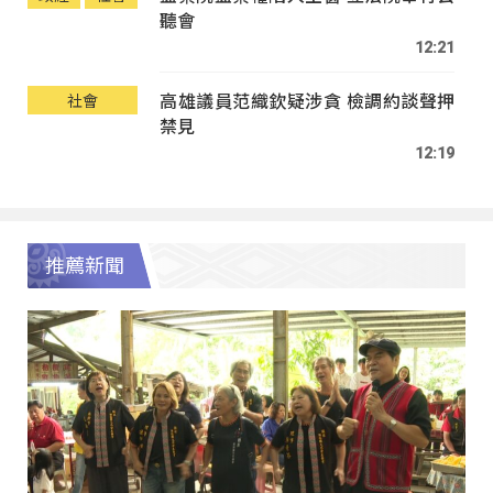
聽會
12:21
高雄議員范織欽疑涉貪 檢調約談聲押
社會
禁見
12:19
推薦新聞