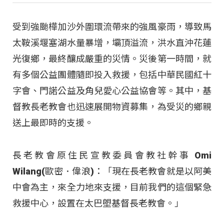
受到強颱樺加沙外圍環流帶來的強風豪雨，導致馬
太鞍溪堰塞湖水量暴增，壩頂溢流，洪水直沖花蓮
光復鄉，最終釀成嚴重的災情。災後第一時間，就
有多個公益團體隨即投入救援，包括中華民國紅十
字會、門諾公益及角兒愛心公益協會等。其中，基
督教長老教會也迅速展開物資募集，為受災的鄉親
送上最即時的支援。
長老教會原住民宣教委員會教社幹事 Omi
Wilang(歐密．偉浪)：「現在長老教會就是以阿美
中會為主，來全力地來支援，目前我們的這個緊急
救援中心，設置在太巴塱基督長老教會。」