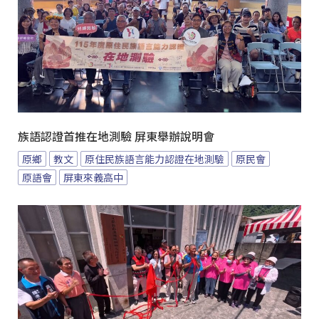
族語認證首推在地測驗 屏東舉辦說明會
原鄉
教文
原住民族語言能力認證在地測驗
原民會
原語會
屏東來義高中