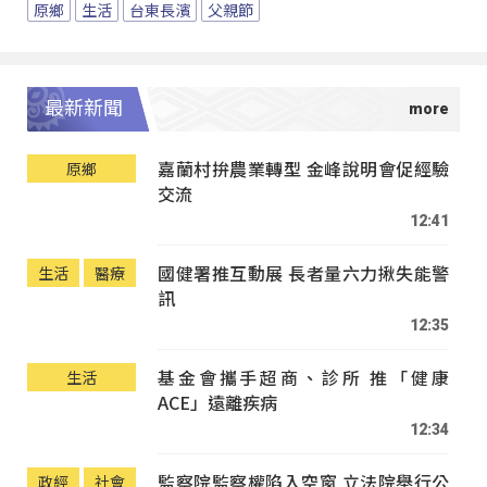
原鄉
生活
台東長濱
父親節
最新新聞
嘉蘭村拚農業轉型 金峰說明會促經驗
原鄉
交流
12:41
國健署推互動展 長者量六力揪失能警
生活
醫療
訊
12:35
基金會攜手超商、診所 推「健康
生活
ACE」遠離疾病
12:34
監察院監察權陷入空窗 立法院舉行公
政經
社會