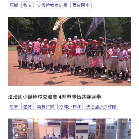
原鄉
教文
史懷哲教育計畫
百合國小
法治國小辦棒球交流賽 4縣市隊伍共襄盛舉
原鄉
體育
南投仁愛
原鄉少棒隊
法治國小少棒隊