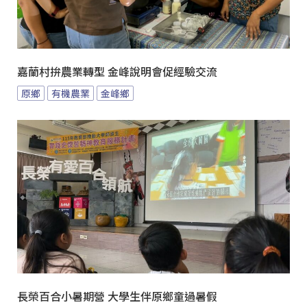
嘉蘭村拚農業轉型 金峰說明會促經驗交流
原鄉
有機農業
金峰鄉
長榮百合小暑期營 大學生伴原鄉童過暑假