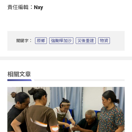
責任編輯：Nxy
關鍵字：
原鄉
強颱樺加沙
災後重建
物資
相關文章