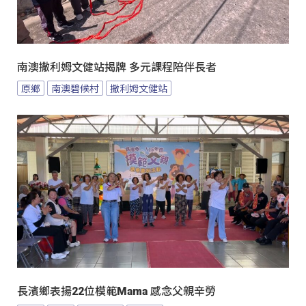
南澳撒利姆文健站揭牌 多元課程陪伴長者
原鄉
南澳碧候村
撒利姆文健站
長濱鄉表揚22位模範Mama 感念父親辛勞