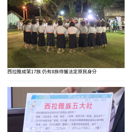
西拉雅成第17族 仍有8族待獲法定原民身分