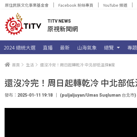
原住民族文化事業基金會
Facebook 粉絲專頁
YouTube 頻道
TITV NEWS
原視新聞網
2024 總統大選
直播
最新
山海氣象
總覽
專題
首頁
生活
還沒冷完！周日起轉乾冷 中北部低溫探8度
還沒冷完！周日起轉乾冷 中北部低
發布：2025-01-11 19:18
(puljaljuyan/Umas Suqluman 台北市)