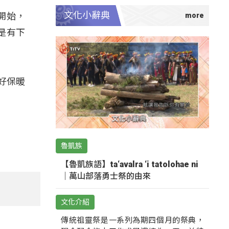
文化小辭典
開始，
是有下
好保暖
魯凱族
【魯凱族語】ta‘avalra ‘i tatolohae ni
｜萬山部落勇士祭的由來
文化介紹
傳統祖靈祭是一系列為期四個月的祭典，