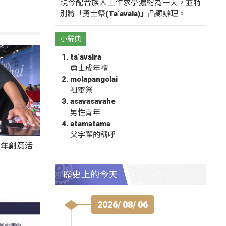
現今配合族人工作求學濃縮為一天，並特
別將「勇士祭(Ta‘avala)」凸顯辦理。
小辭典
ta‘avalra
勇士成年禮
molapangolai
祖靈祭
asavasavahe
男性青年
atamatama
父字輩的稱呼
秀青年創意活
歷史上的今天
2026/ 08/ 06