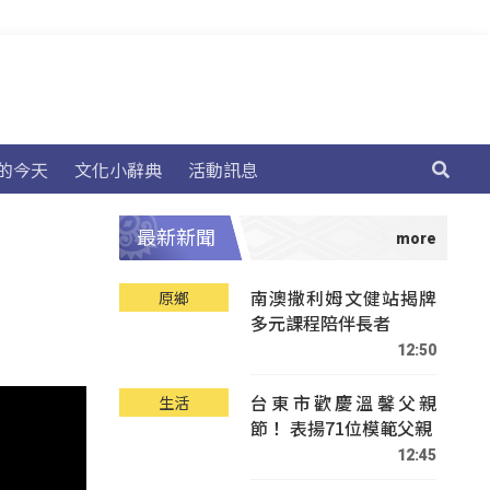
的今天
文化小辭典
活動訊息
最新新聞
南澳撒利姆文健站揭牌
原鄉
多元課程陪伴長者
12:50
台東市歡慶溫馨父親
生活
節！ 表揚71位模範父親
12:45