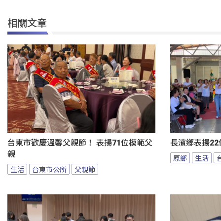
相關文章
台東市歡慶溫馨父親節！ 表揚71位模範父
長濱鄉表揚22
親
原鄉
生活
生活
台東市公所
父親節