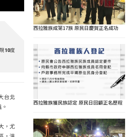
西拉雅族成第17族 原民日慶賀正名成功
現10度
大台北
西拉雅族獲民族認定 原民日回顧正名歷程
溫。
大，尤
區，溫