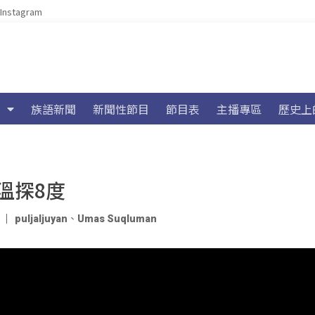
Instagram
族語新聞
新聞性節目
節目表
主播專區
歷史上
溫探8度
puljaljuyan
、
Umas Suqluman