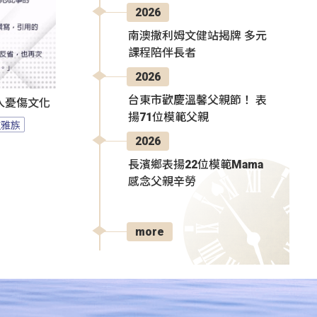
2026
南澳撒利姆文健站揭牌 多元
課程陪伴長者
2026
台東市歡慶溫馨父親節！ 表
人憂傷文化
揚71位模範父親
拉雅族
2026
長濱鄉表揚22位模範Mama
感念父親辛勞
more