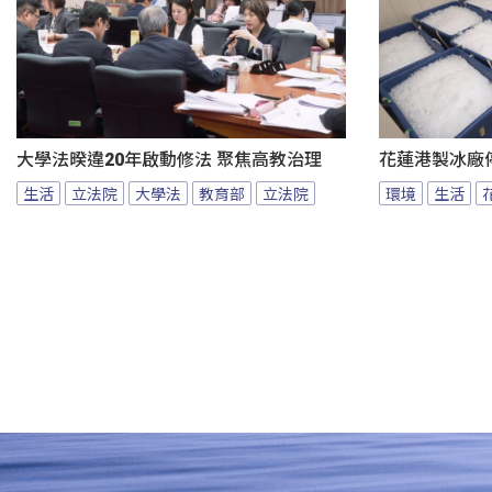
大學法暌違20年啟動修法 聚焦高教治理
花蓮港製冰廠
生活
立法院
大學法
教育部
立法院
環境
生活