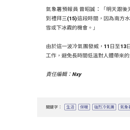
氣象署預報員 曾昭誠：「明天跟後天
到禮拜三(15)這段時間，因為南方
雪或下冰霰的機會。」
由於這一波冷氣團發威，11日至1
工作，避免長時間低溫對人體帶來的
責任編輯：Nxy
關鍵字：
生活
保暖
強烈冷氣團
氣象