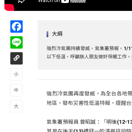
Facebook
大綱
Line
強烈冷氣團持續發威，氣象署預報，1/1
以下低溫，呼籲族人朋友做好保暖工作，
A
強烈冷氣團再度發威，為全台各地帶
A
地區，發布災害性低溫特報，提醒台灣
A
氣象署預報員 曾昭誠：「明後(12
其是在後天(13)禮拜一的清晨這