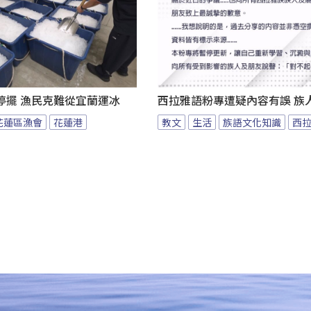
停擺 漁民克難從宜蘭運冰
西拉雅語粉專遭疑內容有誤 族
花蓮區漁會
花蓮港
教文
生活
族語文化知識
西