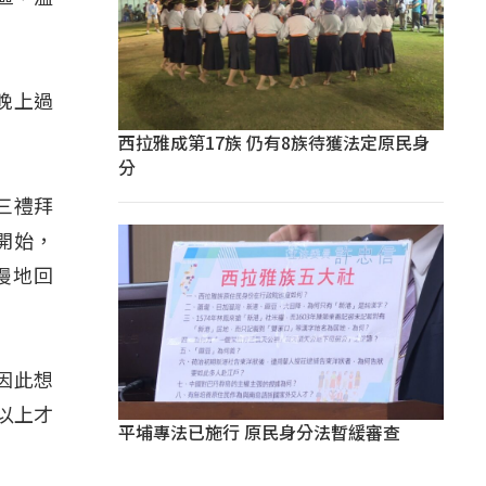
晚上過
西拉雅成第17族 仍有8族待獲法定原民身
分
三禮拜
天開始，
慢地回
因此想
以上才
平埔專法已施行 原民身分法暫緩審查