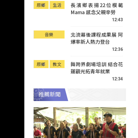
長濱鄉表揚22位模範
原鄉
生活
Mama 感念父親辛勞
12:43
北流幕後課程成果展 阿
音樂
爆率新人熱力登台
12:36
舞跨界劇場培訓 結合花
原鄉
教文
蓮觀光拓青年就業
12:34
推薦新聞