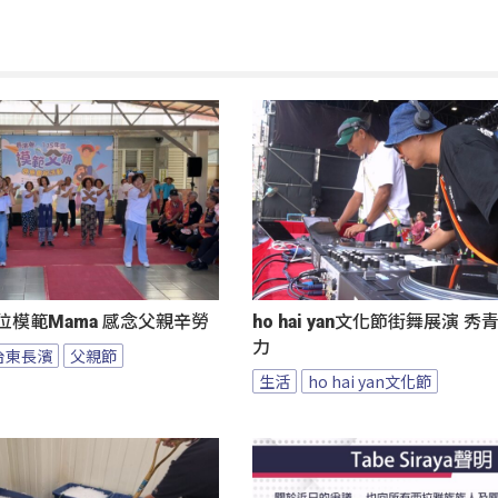
位模範Mama 感念父親辛勞
ho hai yan文化節街舞展演 
力
台東長濱
父親節
生活
ho hai yan文化節