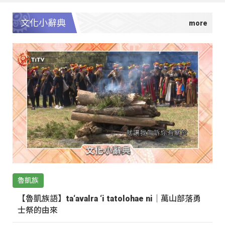
文化小辭典
魯凱族
【魯凱族語】ta‘avalra ‘i tatolohae ni｜萬山部落勇
士祭的由來