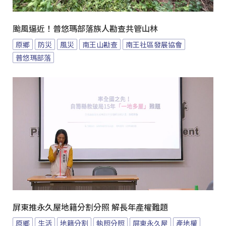
颱風逼近！普悠瑪部落族人勘查共管山林
原鄉
防災
風災
南王山勘查
南王社區發展協會
普悠瑪部落
屏東推永久屋地籍分割分照 解長年產權難題
原鄉
生活
地籍分割
執照分照
屏東永久屋
產地權