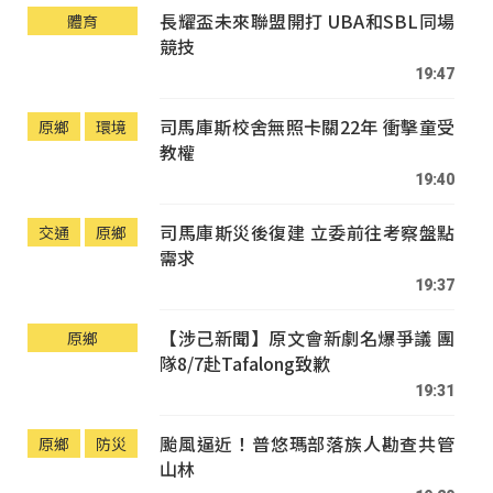
長耀盃未來聯盟開打 UBA和SBL同場
體育
競技
19:47
司馬庫斯校舍無照卡關22年 衝擊童受
原鄉
環境
教權
19:40
司馬庫斯災後復建 立委前往考察盤點
交通
原鄉
需求
19:37
【涉己新聞】原文會新劇名爆爭議 團
原鄉
隊8/7赴Tafalong致歉
19:31
颱風逼近！普悠瑪部落族人勘查共管
原鄉
防災
山林