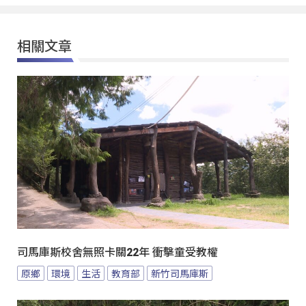
相關文章
司馬庫斯校舍無照卡關22年 衝擊童受教權
原鄉
環境
生活
教育部
新竹司馬庫斯