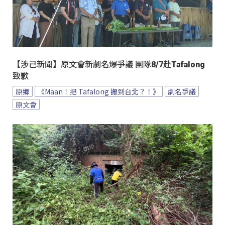
【涉己新聞】原文會新劇名爆爭議 團隊8/7赴Tafalong
致歉
原鄉
《Maan！把 Tafalong 搬到台北？！》
劇名爭議
原文會