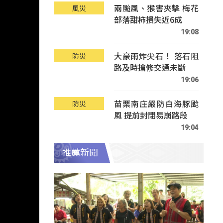
兩颱風、猴害夾擊 梅花
風災
部落甜柿損失近6成
19:08
大豪雨炸尖石！ 落石阻
防災
路及時搶修交通未斷
19:06
苗栗南庄嚴防白海豚颱
防災
風 提前封閉易崩路段
19:04
推薦新聞