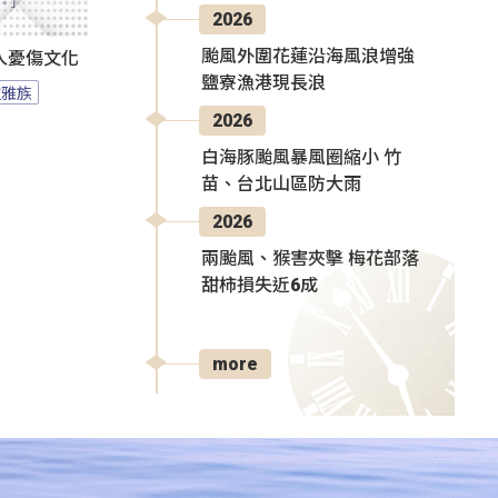
2026
颱風外圍花蓮沿海風浪增強
人憂傷文化
鹽寮漁港現長浪
拉雅族
2026
白海豚颱風暴風圈縮小 竹
苗、台北山區防大雨
2026
兩颱風、猴害夾擊 梅花部落
甜柿損失近6成
more