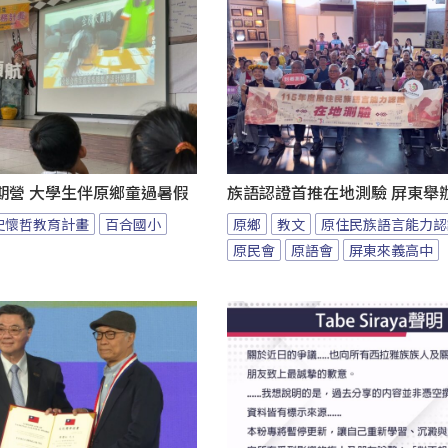
期營 大學生伴原鄉童過暑假
族語認證首推在地測驗 屏東舉
史懷哲教育計畫
百合國小
原鄉
教文
原住民族語言能力認
原民會
原語會
屏東來義高中