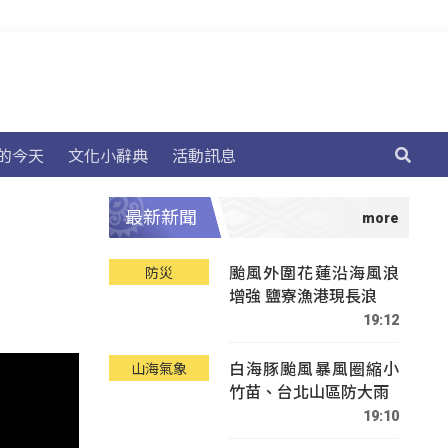
的今天
文化小辭典
活動訊息
最新新聞
颱風外圍花蓮沿海風浪
防災
增強 鹽寮漁港現長浪
19:12
白海豚颱風暴風圈縮小
山海氣象
竹苗、台北山區防大雨
19:10