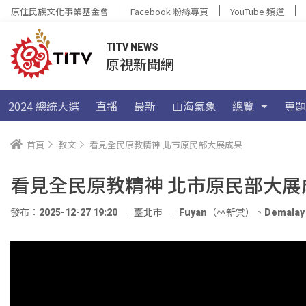
原住民族文化事業基金會
Facebook 粉絲專頁
YouTube 頻道
TITV NEWS
原視新聞網
2024 總統大選
直播
最新
山海氣象
總覽
專題
首頁
教文
看見全民原教精神 北市原民部大展成果
看見全民原教精神 北市原民部大展
發布：2025-12-27 19:20
臺北市
Fuyan（林新棠）
、
Demal