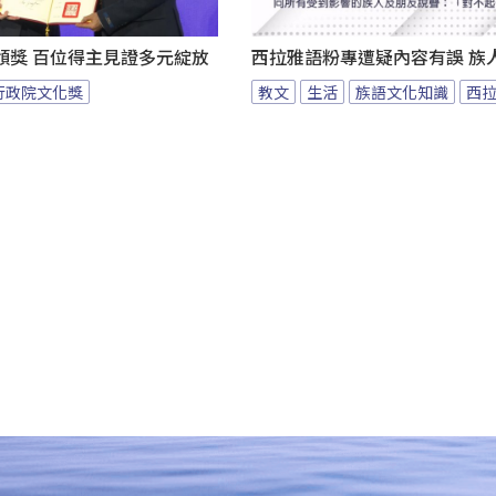
頒獎 百位得主見證多元綻放
西拉雅語粉專遭疑內容有誤 族
行政院文化獎
教文
生活
族語文化知識
西