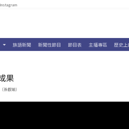
Instagram
族語新聞
新聞性節目
節目表
主播專區
歷史上
成果
ay（孫叡瑜）