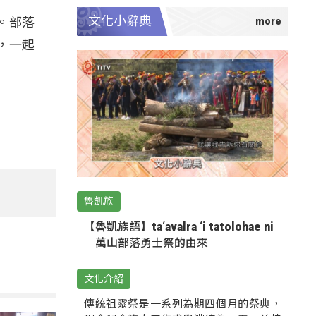
文化小辭典
。部落
，一起
魯凱族
【魯凱族語】ta‘avalra ‘i tatolohae ni
｜萬山部落勇士祭的由來
文化介紹
傳統祖靈祭是一系列為期四個月的祭典，