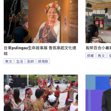
台東pulingau生命故事展 香氛串起文化連
長榮百合小暑
結
原鄉
教文
教文
生活
巫師
排灣族