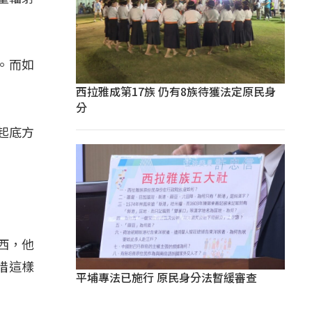
。而如
西拉雅成第17族 仍有8族待獲法定原民身
分
起底方
西，他
惜這樣
平埔專法已施行 原民身分法暫緩審查