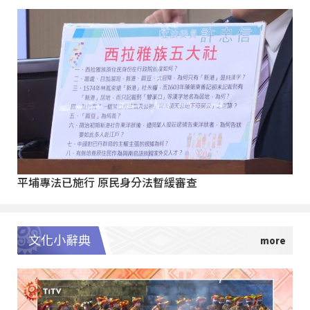
平埔專法已施行 原民身分法暫緩審查
文化小辭典