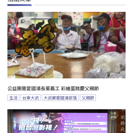
公益團邀愛國浦長輩義工 彩繪蛋糕慶父親節
生活
台東大武
大武鄉愛國浦部落
父親節