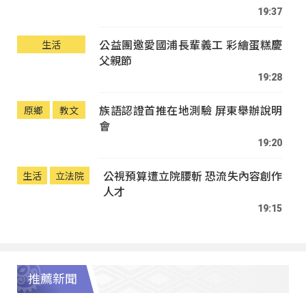
19:37
公益團邀愛國浦長輩義工 彩繪蛋糕慶
生活
父親節
19:28
族語認證首推在地測驗 屏東舉辦說明
原鄉
教文
會
19:20
公視預算遭立院腰斬 恐流失內容創作
生活
立法院
人才
19:15
推薦新聞