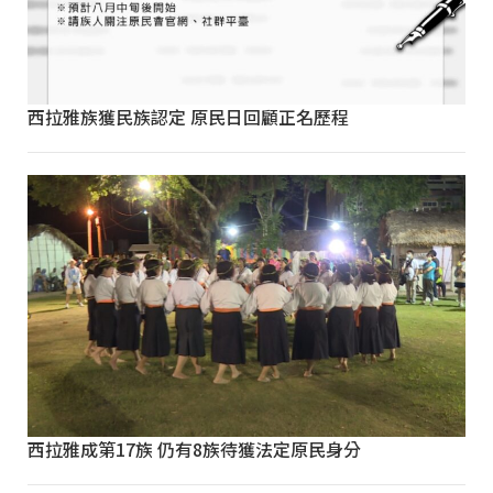
西拉雅族獲民族認定 原民日回顧正名歷程
西拉雅成第17族 仍有8族待獲法定原民身分