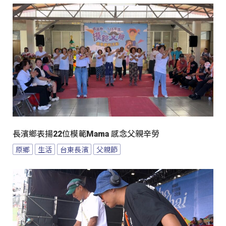
長濱鄉表揚22位模範Mama 感念父親辛勞
原鄉
生活
台東長濱
父親節