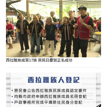
西拉雅族成第17族 原民日慶賀正名成功