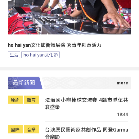
ho hai yan文化節街舞展演 秀青年創意活力
生活
ho hai yan文化節
最新新聞
法治國小辦棒球交流賽 4縣市隊伍共
原鄉
體育
襄盛舉
19:44
台澳原民藝術家共創作品 同登Garma
國際
音樂
音樂節