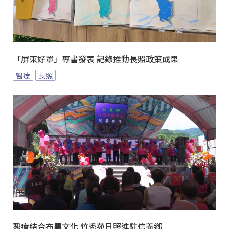
「屏東好罩」專書發表 記錄推動長照政策成果
醫療
長照
醫療結合布農文化 竹秀苑日照進駐信義鄉