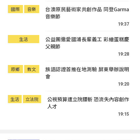
台澳原民藝術家共創作品 同登Garma
國際
音樂
音樂節
19:37
公益團邀愛國浦長輩義工 彩繪蛋糕慶
生活
父親節
19:28
族語認證首推在地測驗 屏東舉辦說明
原鄉
教文
會
19:20
公視預算遭立院腰斬 恐流失內容創作
生活
立法院
人才
19:15