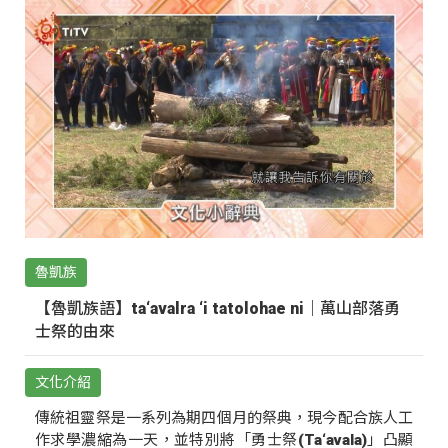
魯凱族
【魯凱族語】ta‘avalra ‘i tatolohae ni｜萬山部落勇
士祭的由來
文化介紹
傳統祖靈祭是一系列為期四個月的祭典，現今配合族人工
作求學濃縮為一天，並特別將「勇士祭(Ta‘avala)」凸顯