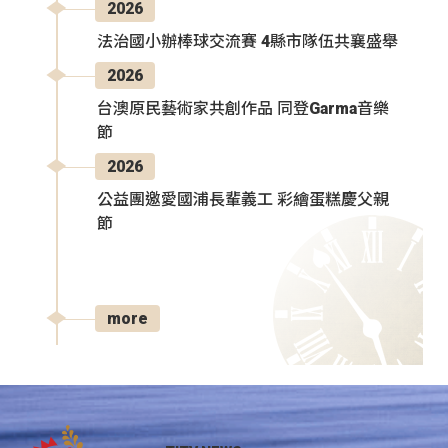
2026
法治國小辦棒球交流賽 4縣市隊伍共襄盛舉
2026
台澳原民藝術家共創作品 同登Garma音樂
節
2026
公益團邀愛國浦長輩義工 彩繪蛋糕慶父親
節
more