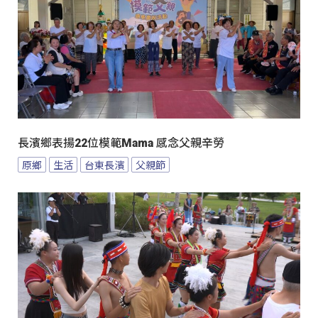
長濱鄉表揚22位模範Mama 感念父親辛勞
原鄉
生活
台東長濱
父親節