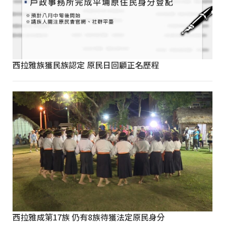
西拉雅族獲民族認定 原民日回顧正名歷程
西拉雅成第17族 仍有8族待獲法定原民身分