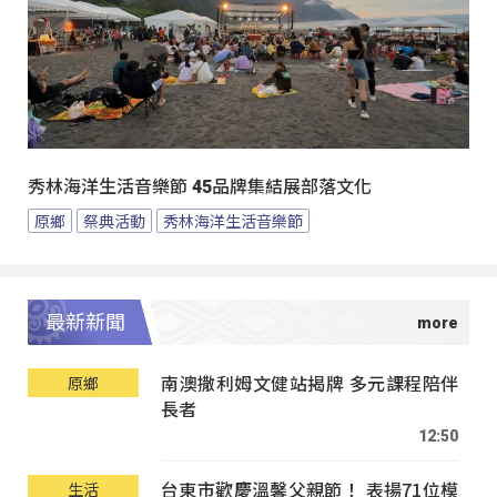
秀林海洋生活音樂節 45品牌集結展部落文化
原鄉
祭典活動
秀林海洋生活音樂節
最新新聞
南澳撒利姆文健站揭牌 多元課程陪伴
原鄉
長者
12:50
台東市歡慶溫馨父親節！ 表揚71位模
生活