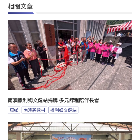
相關文章
南澳撒利姆文健站揭牌 多元課程陪伴長者
原鄉
南澳碧候村
撒利姆文健站