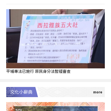
平埔專法已施行 原民身分法暫緩審查
文化小辭典