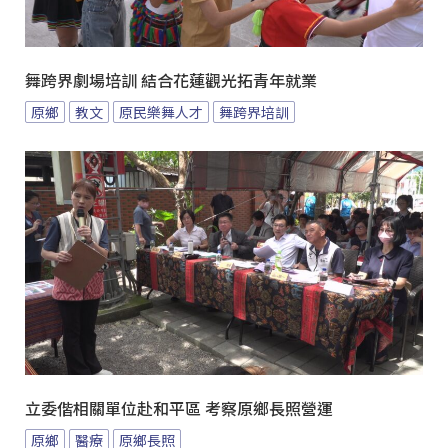
舞跨界劇場培訓 結合花蓮觀光拓青年就業
原鄉
教文
原民樂舞人才
舞跨界培訓
立委偕相關單位赴和平區 考察原鄉長照營運
原鄉
醫療
原鄉長照