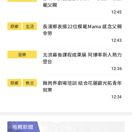
範父親
12:45
長濱鄉表揚22位模範Mama 感念父親
原鄉
生活
辛勞
12:43
北流幕後課程成果展 阿爆率新人熱力
音樂
登台
12:36
舞跨界劇場培訓 結合花蓮觀光拓青年
原鄉
教文
就業
12:34
推薦新聞