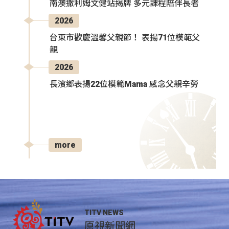
南澳撒利姆文健站揭牌 多元課程陪伴長者
2026
台東市歡慶溫馨父親節！ 表揚71位模範父
親
2026
長濱鄉表揚22位模範Mama 感念父親辛勞
more
TITV NEWS
原視新聞網