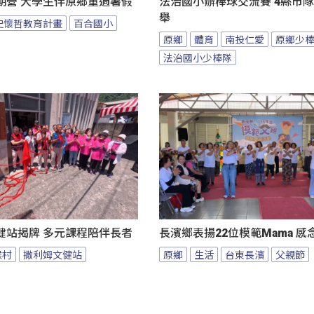
期營 大學生伴原鄉童過暑假
法治國小辦棒球交流賽 4縣市
舉
史懷哲教育計畫
百合國小
原鄉
體育
南投仁愛
原鄉少
法治國小少棒隊
健站揭牌 多元課程陪伴長者
長濱鄉表揚22位模範Mama 
候村
撒利姆文健站
原鄉
生活
台東長濱
父親節