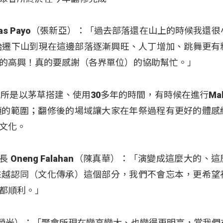
awas Payo（張新亞）：「過去部落還在山上的時候我還
始遷下山到現在這邊部落逐漸興旺、人丁增加、跳舞更有
的高興！真的要感謝（各界單位）的協助幫忙。」
所是以茅草搭建、使用30多年的時間，有時候在進行Mali
頂的範圍；翻修後的場域讓大家在年祭過程有更好的體感
文化。
長 Oneng Falahan（陳真華）：「演變成這麼大的、
來越認同（文化傳承）這個部分，我們不會忘本，更希望
都順利。」
yaw（陳榮光）：「聚會所現在變高變大、也變得更明亮，當我