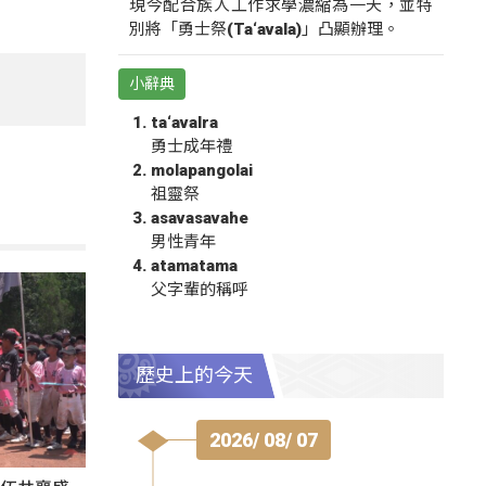
現今配合族人工作求學濃縮為一天，並特
別將「勇士祭(Ta‘avala)」凸顯辦理。
小辭典
ta‘avalra
勇士成年禮
molapangolai
祖靈祭
asavasavahe
男性青年
atamatama
父字輩的稱呼
歷史上的今天
2026/ 08/ 07