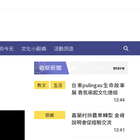
的今天
文化小辭典
活動訊息
最新新聞
台東pulingau生命故事
教文
生活
展 香氛串起文化連結
12:44
嘉蘭村拚農業轉型 金峰
原鄉
說明會促經驗交流
12:41