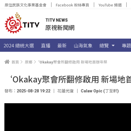
原住民族文化事業基金會
Facebook 粉絲專頁
YouTube 頻道
TITV NEWS
原視新聞網
2024 總統大選
直播
最新
山海氣象
總覽
專題
首頁
原鄉
‘Okakay聚會所翻修啟用 新場地首辦年祭
‘Okakay聚會所翻修啟用 新場地
發布：2025-08-28 19:22
花蓮光復
Calaw Opic (丁至軒)