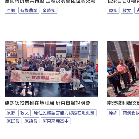
嘉蘭村拚農業轉型 金峰說明會促經驗交流
長榮百合小暑
原鄉
有機農業
金峰鄉
原鄉
教文
族語認證首推在地測驗 屏東舉辦說明會
南澳撒利姆文
原鄉
教文
原住民族語言能力認證在地測驗
原鄉
南澳碧
原民會
原語會
屏東來義高中