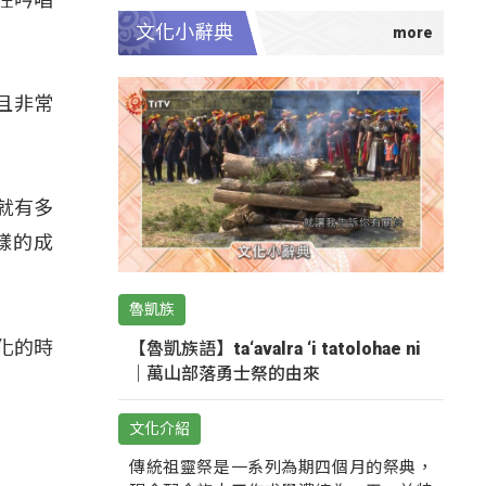
文化小辭典
且非常
成就有多
樣的成
魯凱族
化的時
【魯凱族語】ta‘avalra ‘i tatolohae ni
｜萬山部落勇士祭的由來
文化介紹
傳統祖靈祭是一系列為期四個月的祭典，