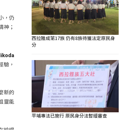
很小，仍
精神；
西拉雅成第17族 仍有8族待獲法定原民身
分
koda
經驗，
這麼新的
祖靈能
平埔專法已施行 原民身分法暫緩審查
們在吟唱