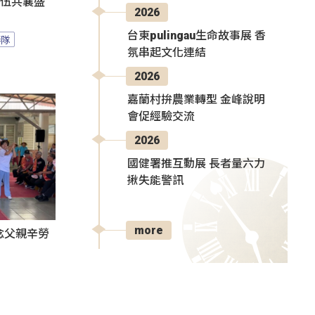
隊伍共襄盛
2026
台東pulingau生命故事展 香
棒隊
氛串起文化連結
2026
嘉蘭村拚農業轉型 金峰說明
會促經驗交流
2026
國健署推互動展 長者量六力
揪失能警訊
more
感念父親辛勞