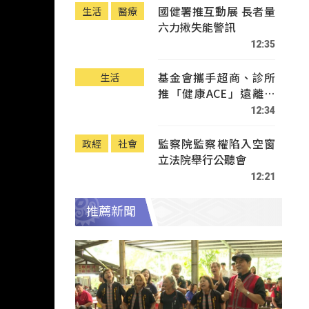
國健署推互動展 長者量
生活
醫療
六力揪失能警訊
12:35
基金會攜手超商、診所
生活
推「健康ACE」遠離疾
病
12:34
監察院監察權陷入空窗
政經
社會
立法院舉行公聽會
12:21
推薦新聞