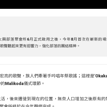
kay大興部落聚會所6月正式啟用之後，今年8月首次在嶄新的
吟唱的歌聲聽起來更有迴響力，強化部落的團結精神。
亮的歌聲，族人們牽著手吟唱年祭歌謠；這裡是’Okaka
的Malikoda儀式環節。
生活，後來遷徙到現在的位置，無奈人口增加之後原有的
聚會所終於在今年翻修完成。