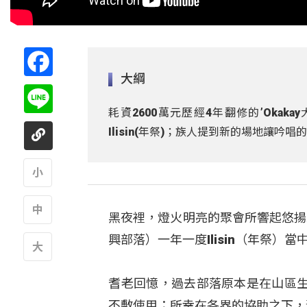
Facebook
大綱
Line
耗資2600萬元歷經4年翻修的’Oka
Ilisin(年祭)；族人提到新的場地讓
A
黑夜裡，燈火明亮的聚會所響起悠揚宏
A
興部落）一年一度Ilisin（年祭）當中
A
耆老回憶，過去部落原本是在山區
不敷使用；所幸在各界的協助之下，