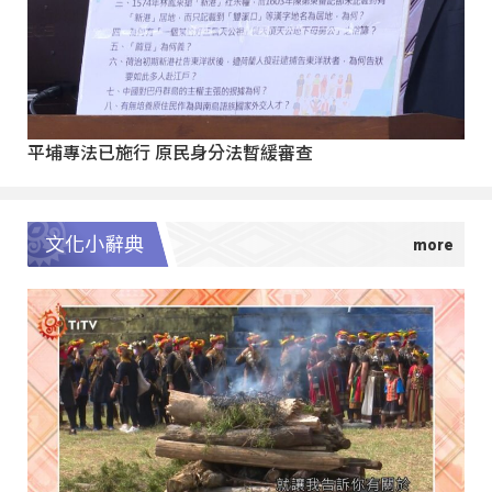
平埔專法已施行 原民身分法暫緩審查
文化小辭典