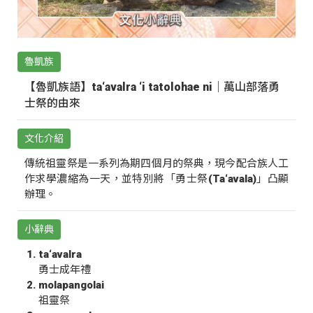
魯凱族
【魯凱族語】ta‘avalra ‘i tatolohae ni｜萬山部落勇
士祭的由來
文化介紹
傳統祖靈祭是一系列為期四個月的祭典，現今配合族人工
作求學濃縮為一天，並特別將「勇士祭(Ta‘avala)」凸顯
辦理。
小辭典
ta‘avalra
勇士成年禮
molapangolai
祖靈祭