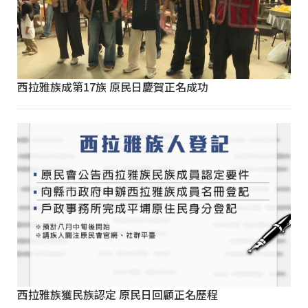
西拉雅族成第17族 原民日慶賀正名成功
西拉雅族獲民族認定 原民日回顧正名歷程