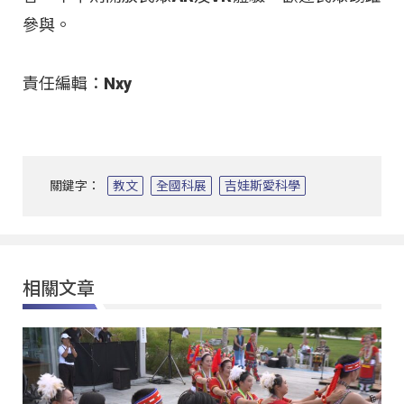
參與。
責任編輯：Nxy
關鍵字：
教文
全國科展
吉娃斯愛科學
相關文章