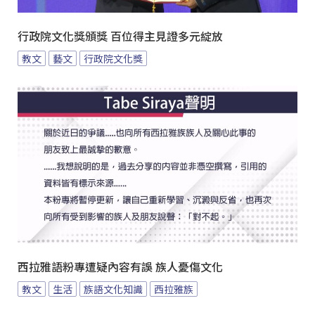
行政院文化獎頒獎 百位得主見證多元綻放
教文
藝文
行政院文化獎
西拉雅語粉專遭疑內容有誤 族人憂傷文化
教文
生活
族語文化知識
西拉雅族