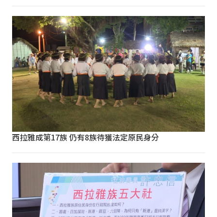
西拉雅成第17族 仍有8族待獲法定原民身分