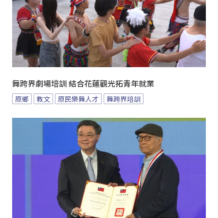
舞跨界劇場培訓 結合花蓮觀光拓青年就業
原鄉
教文
原民樂舞人才
舞跨界培訓