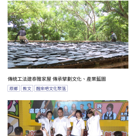
傳統工法建泰雅家屋 傳承擘劃文化、產業藍圖
原鄉
教文
醒來吧文化聚落