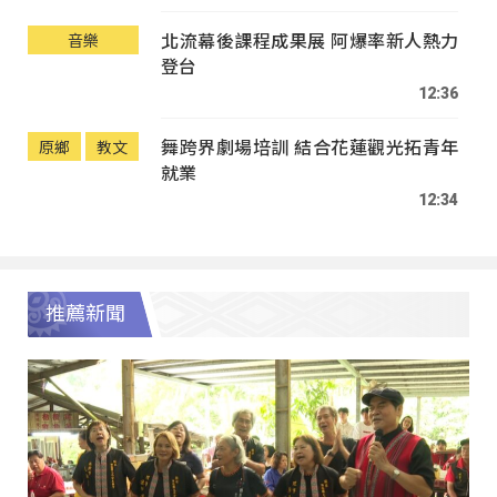
北流幕後課程成果展 阿爆率新人熱力
音樂
登台
12:36
舞跨界劇場培訓 結合花蓮觀光拓青年
原鄉
教文
就業
12:34
推薦新聞