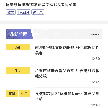
阿美族傳統植物課 觀音文健站長者憶童年
教文
facidol
麵包果
最新新聞
南澳撒利姆文健站揭牌 多元課程陪伴
原鄉
長者
12:50
台東市歡慶溫馨父親節！ 表揚71位模
生活
範父親
12:45
長濱鄉表揚22位模範Mama 感念父親
原鄉
生活
辛勞
12:43