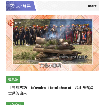
文化小辭典
魯凱族
【魯凱族語】ta‘avalra ‘i tatolohae ni｜萬山部落勇
士祭的由來