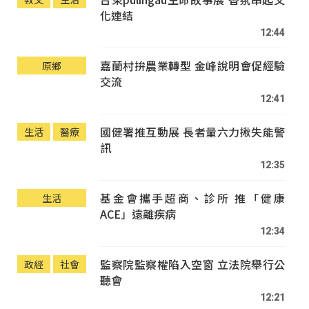
化連結
12:44
嘉蘭村拚農業轉型 金峰說明會促經驗
原鄉
交流
12:41
國健署推互動展 長者量六力揪失能警
生活
醫療
訊
12:35
基金會攜手超商、診所 推「健康
生活
ACE」遠離疾病
12:34
監察院監察權陷入空窗 立法院舉行公
政經
社會
聽會
12:21