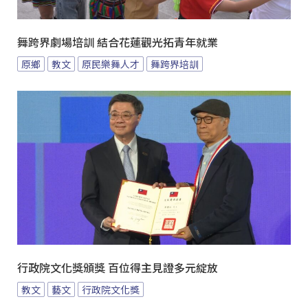
舞跨界劇場培訓 結合花蓮觀光拓青年就業
原鄉
教文
原民樂舞人才
舞跨界培訓
行政院文化獎頒獎 百位得主見證多元綻放
教文
藝文
行政院文化獎