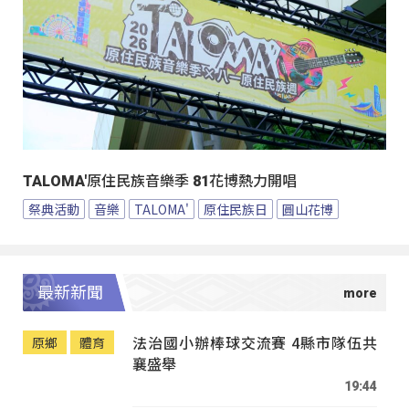
TALOMA'原住民族音樂季 81花博熱力開唱
祭典活動
音樂
TALOMA'
原住民族日
圓山花博
最新新聞
法治國小辦棒球交流賽 4縣市隊伍共
原鄉
體育
襄盛舉
19:44