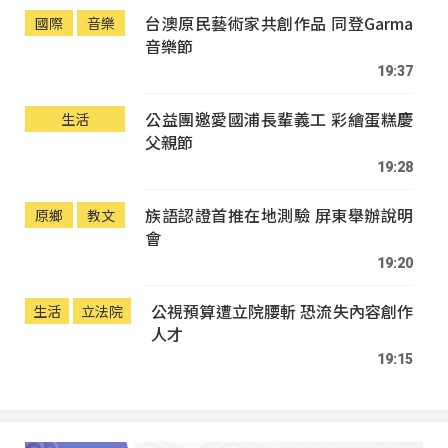
台澳原民藝術家共創作品 同登Garma
國際
音樂
音樂節
19:37
公益團邀愛國浦長輩義工 彩繪蛋糕慶
生活
父親節
19:28
族語認證首推在地測驗 屏東舉辦說明
原鄉
教文
會
19:20
公視預算遭立院腰斬 恐流失內容創作
生活
立法院
人才
19:15