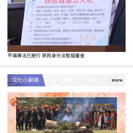
平埔專法已施行 原民身分法暫緩審查
文化小辭典