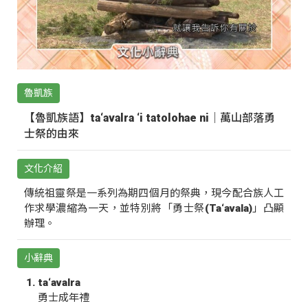
魯凱族
【魯凱族語】ta‘avalra ‘i tatolohae ni｜萬山部落勇
士祭的由來
文化介紹
傳統祖靈祭是一系列為期四個月的祭典，現今配合族人工
作求學濃縮為一天，並特別將「勇士祭(Ta‘avala)」凸顯
辦理。
小辭典
ta‘avalra
勇士成年禮