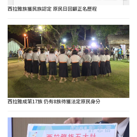
西拉雅族獲民族認定 原民日回顧正名歷程
西拉雅成第17族 仍有8族待獲法定原民身分