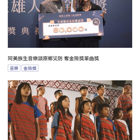
阿美族生音樂談原鄉災防 奪金險獎單曲獎
音樂
金險獎