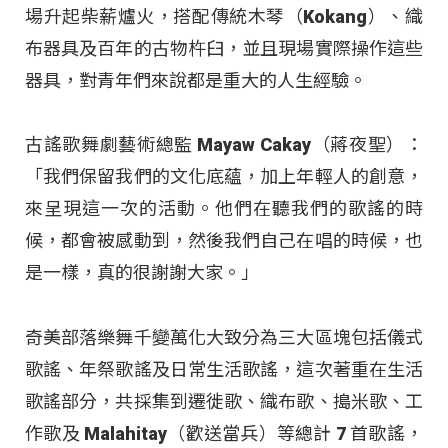
場升起柴薪爐火，搭配傳統木琴（Kokang）、織
布器具及百年的古物杵臼，並且現場實際操作這些
器具，對青年們來說都是重大的人生經驗。
古謠歌舞劇藝術總監 Mayaw Cakay（蔣夜聖）：
「我們保留我們的文化底蘊，加上年輕人的創意，
來呈現這一次的活動。他們在聽我們的歌謠的時
候，都會被感動到，然後我們自己在唱的時候，也
是一樣，真的很謝謝大家。」
奇美部落樂舞千變萬化大致分為三大區塊包括儀式
歌謠、年祭歌謠及日常生活歌謠，這次著重在生活
歌謠部分，共採集到遷徙歌、織布歌、搗米歌、工
作歌及 Malahitay（歡送當兵）等總計 7 首歌謠，