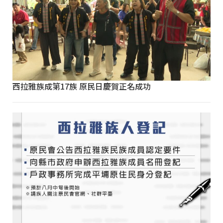
西拉雅族成第17族 原民日慶賀正名成功