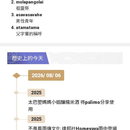
molapangolai
祖靈祭
asavasavahe
男性青年
atamatama
父字輩的稱呼
歷史上的今天
2026/ 08/ 06
2025
太巴塱媽媽小姐釀糯米酒 待palimo分享使
用
2025
不畏風雨傳文化 達邦社Homeyaya雨中登場