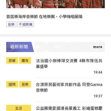
首屆樂海岸音樂節 在地樂團、小學嗨唱蘭陽
音樂
不滅樂團
最新新聞
法治國小辦棒球交流賽 4縣市隊伍共
原鄉
體育
襄盛舉
19:44
台澳原民藝術家共創作品 同登Garma
國際
音樂
音樂節
19:37
公益團邀愛國浦長輩義工 彩繪蛋糕慶
生活