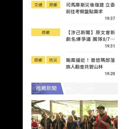
司馬庫斯災後復建 立委
交通
原鄉
前往考察盤點需求
19:37
【涉己新聞】原文會新
原鄉
劇名爆爭議 團隊8/7赴
Tafalong致歉
19:31
颱風逼近！普悠瑪部落
原鄉
防災
族人勘查共管山林
19:20
推薦新聞