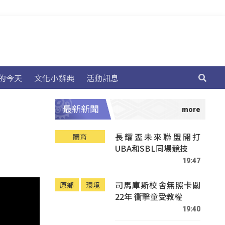
的今天
文化小辭典
活動訊息
最新新聞
長耀盃未來聯盟開打
體育
UBA和SBL同場競技
19:47
司馬庫斯校舍無照卡關
原鄉
環境
22年 衝擊童受教權
19:40