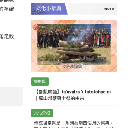
文化小辭典
的準確
滿足教
魯凱族
【魯凱族語】ta‘avalra ‘i tatolohae ni
｜萬山部落勇士祭的由來
文化介紹
傳統祖靈祭是一系列為期四個月的祭典，