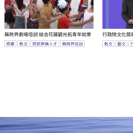
舞跨界劇場培訓 結合花蓮觀光拓青年就業
行政院文化獎
原鄉
教文
原民樂舞人才
舞跨界培訓
教文
藝文