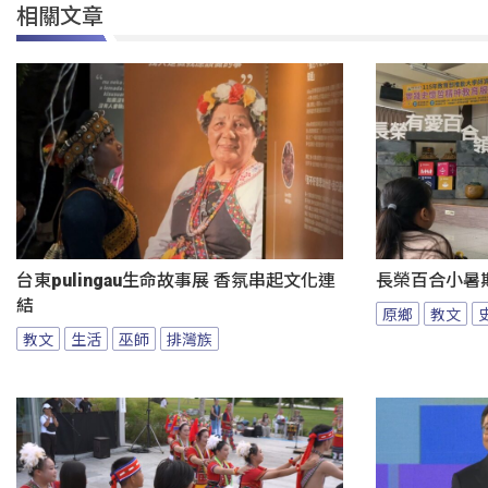
相關文章
台東pulingau生命故事展 香氛串起文化連
長榮百合小暑
結
原鄉
教文
教文
生活
巫師
排灣族