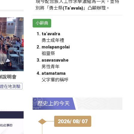
現今配合族人工作求學濃縮為一天，並特
別將「勇士祭(Ta‘avala)」凸顯辦理。
小辭典
ta‘avalra
勇士成年禮
molapangolai
祖靈祭
asavasavahe
男性青年
atamatama
辦說明會
父字輩的稱呼
證在地測驗
歷史上的今天
2026/ 08/ 07