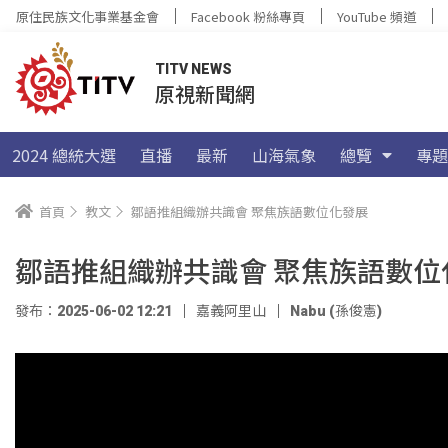
原住民族文化事業基金會
Facebook 粉絲專頁
YouTube 頻道
TITV NEWS
原視新聞網
2024 總統大選
直播
最新
山海氣象
總覽
專題
首頁
教文
鄒語推組織辦共識會 聚焦族語數位化發展
鄒語推組織辦共識會 聚焦族語數位
發布：2025-06-02 12:21
嘉義阿里山
Nabu (孫俊憲)