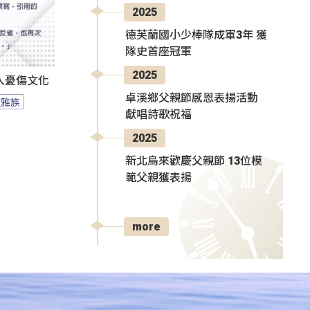
2025
德芙蘭國小少棒隊成軍3年 獲
隊史首座冠軍
2025
人憂傷文化
卓溪鄉父親節感恩表揚活動
拉雅族
獻唱詩歌祝福
2025
新北烏來歡慶父親節 13位模
範父親獲表揚
more