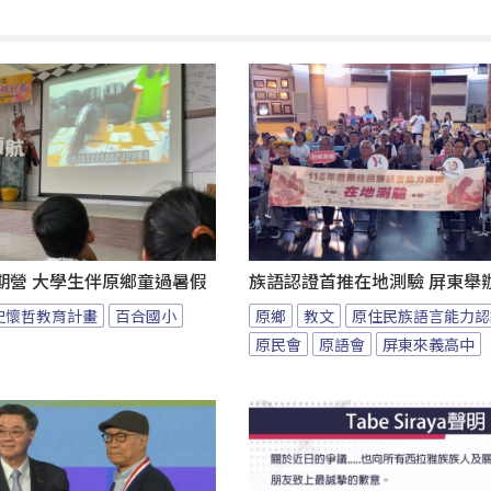
期營 大學生伴原鄉童過暑假
族語認證首推在地測驗 屏東舉
史懷哲教育計畫
百合國小
原鄉
教文
原住民族語言能力認
原民會
原語會
屏東來義高中