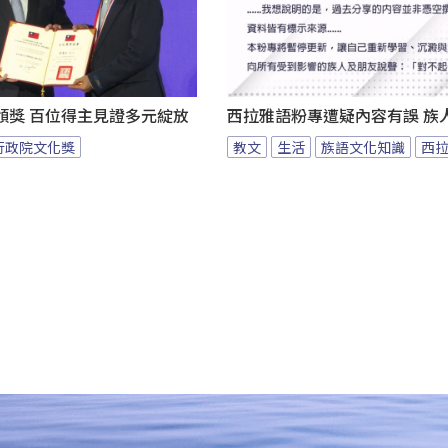
頒獎 百位得主見證多元綻放
西拉雅語粉專遭疑內容有誤 族
行政院文化獎
教文
生活
族語文化知識
西