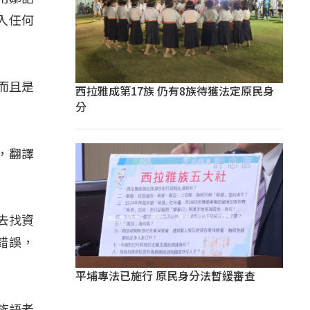
入任何
而且是
西拉雅成第17族 仍有8族待獲法定原民身
分
，翻譯
去找資
錯誤，
平埔專法已施行 原民身分法暫緩審查
族語老