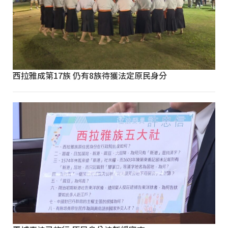
西拉雅成第17族 仍有8族待獲法定原民身分