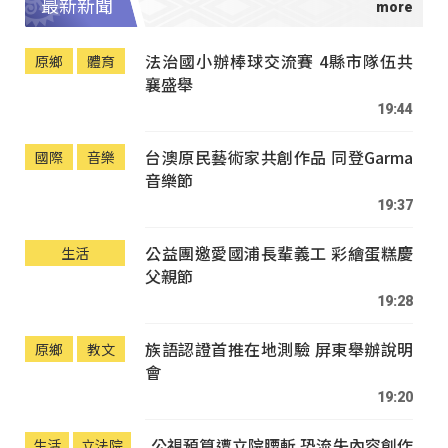
最新新聞
法治國小辦棒球交流賽 4縣市隊伍共
原鄉
體育
襄盛舉
19:44
台澳原民藝術家共創作品 同登Garma
國際
音樂
音樂節
19:37
公益團邀愛國浦長輩義工 彩繪蛋糕慶
生活
父親節
19:28
族語認證首推在地測驗 屏東舉辦說明
原鄉
教文
會
19:20
公視預算遭立院腰斬 恐流失內容創作
生活
立法院