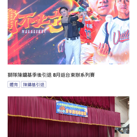
獅隊陳鏞基季後引退 8月返台東辦系列賽
體育
陳鏞基引退