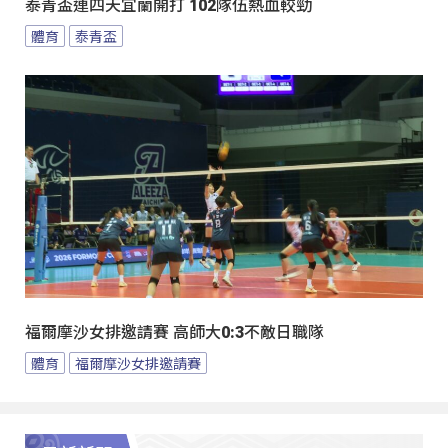
泰青盃連四天宜蘭開打 102隊伍熱血較勁
體育
泰青盃
福爾摩沙女排邀請賽 高師大0:3不敵日職隊
體育
福爾摩沙女排邀請賽