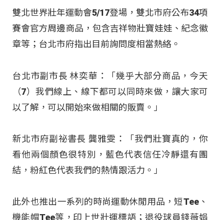
雙北世界壯年運動會5/17登場，雙北市府公布34項
賽會官方周邊商品，包含吉祥物壯寶娃娃、紀念徽
章等；台北市府指出目前詢問度相當熱絡。
台北市副市長 林奕華：「幾乎大部分商品，今天
（7）我們線上、線下都可以同時來做，讓大家可
以了解，可以開始來做相關的販賣。」
新北市府副祕書長 龔雅雯：「我們壯寶真的，你
看他兩個顏色很特別，藍色代表信任冷靜還有團
結，粉紅色代表我們的熱情跟活力。」
此外也推出一系列的時尚運動休閒用品，短Tee、
機能帽Tee等，印上世壯運標語；退役球員錢薇娟