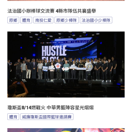
法治國小辦棒球交流賽 4縣市隊伍共襄盛舉
原鄉
體育
南投仁愛
原鄉少棒隊
法治國小少棒隊
瓊斯盃8/14燃戰火 中華男籃陣容星光熠熠
體育
威廉瓊斯盃國際籃球邀請賽