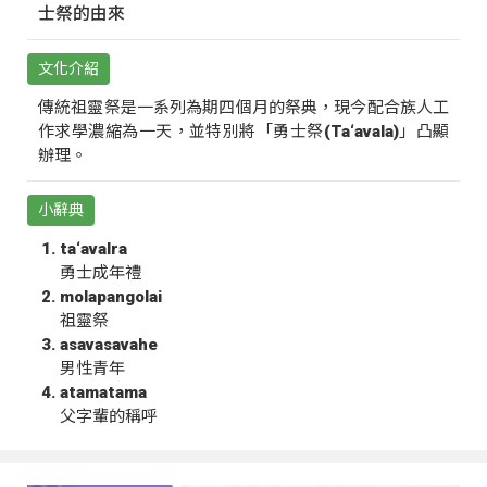
士祭的由來
文化介紹
傳統祖靈祭是一系列為期四個月的祭典，現今配合族人工
作求學濃縮為一天，並特別將「勇士祭(Ta‘avala)」凸顯
辦理。
小辭典
ta‘avalra
勇士成年禮
molapangolai
祖靈祭
asavasavahe
男性青年
atamatama
父字輩的稱呼