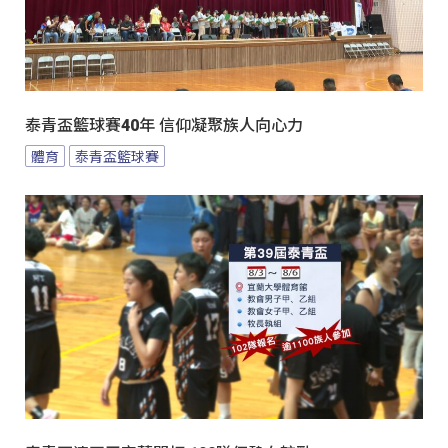
泰青盃籃球賽40年 信仰凝聚族人向心力
體育
泰青盃籃球賽