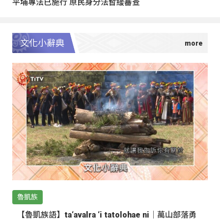
平埔專法已施行 原民身分法暫緩審查
文化小辭典
魯凱族
【魯凱族語】ta‘avalra ‘i tatolohae ni｜萬山部落勇