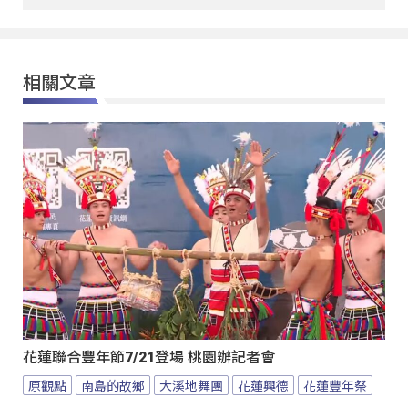
相關文章
花蓮聯合豐年節7/21登場 桃園辦記者會
原觀點
南島的故鄉
大溪地舞團
花蓮興德
花蓮豐年祭