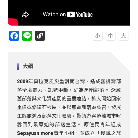
Facebook
Line
A
A
A
大綱
2009年莫拉克風災重創南台灣，造成舊排灣部
落全境電力、訊號中斷，淪為黑暗部落。 深感
舊部落與文化資產間的重要連結，族人開始回家
重建或修復石板屋，並以無電部落為號召，發展
生態旅遊及部落文化體驗，帶領遊客遠離城市喧
囂回到最原始的部落生活。 原住民青年組成
Sepayuan more青年小組，並成立「慢城之旅