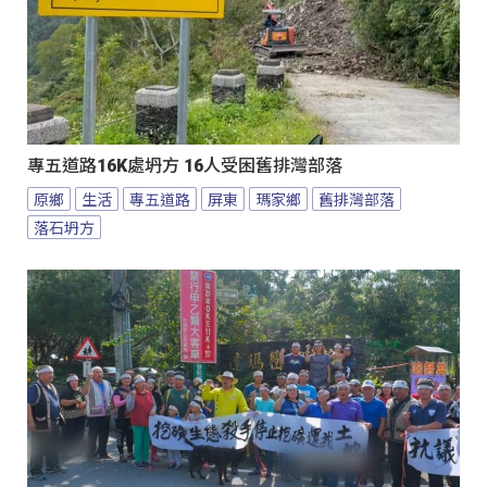
專五道路16K處坍方 16人受困舊排灣部落
原鄉
生活
專五道路
屏東
瑪家鄉
舊排灣部落
落石坍方