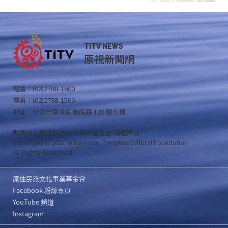
TITV NEWS
原視新聞網
電話：(02)2788-1600
傳真：(02)2788-1500
地址：台北市南港區重陽路 120 號 5 樓
財團法人原住民族文化事業基金會 版權所有
Copyright © 2021 Indigenous Peoples Cultural Foundation
All Rights Reserved .
原住民族文化事業基金會
Facebook 粉絲專頁
YouTube 頻道
Instagram