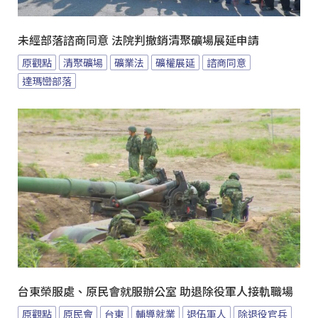
未經部落諮商同意 法院判撤銷清聚礦場展延申請
原觀點
清聚礦場
礦業法
礦權展延
諮商同意
達瑪巒部落
台東榮服處、原民會就服辦公室 助退除役軍人接軌職場
原觀點
原民會
台東
輔導就業
退伍軍人
除退役官兵