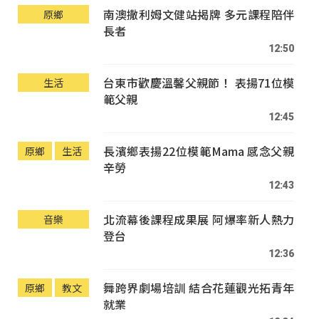
南澳撒利姆文健站揭牌 多元課程陪伴
原鄉
長者
12:50
台東市歡慶溫馨父親節！ 表揚71位模
生活
範父親
12:45
長濱鄉表揚22位模範Mama 感念父親
原鄉
生活
辛勞
12:43
北流幕後課程成果展 阿爆率新人熱力
音樂
登台
12:36
舞跨界劇場培訓 結合花蓮觀光拓青年
原鄉
教文
就業