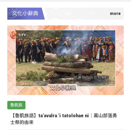
文化小辭典
魯凱族
【魯凱族語】ta‘avalra ‘i tatolohae ni｜萬山部落勇
士祭的由來