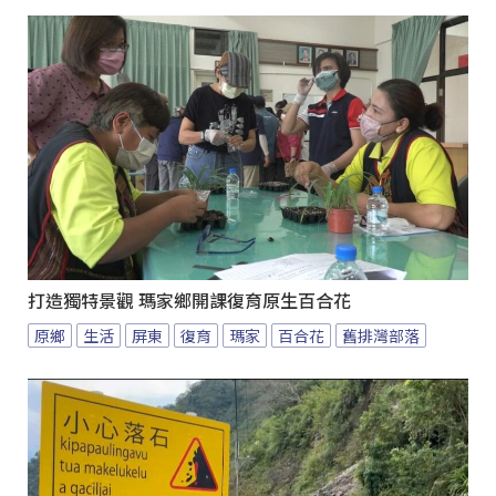
打造獨特景觀 瑪家鄉開課復育原生百合花
原鄉
生活
屏東
復育
瑪家
百合花
舊排灣部落