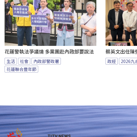
花蓮警執法爭議燒 多黨團赴內政部要說法
蔡英文出任陳
生活
社會
內政部警政署
政經
2026
花蓮聯合豐年節
TITV NEWS