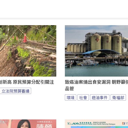
創新高 原民預算分配引關注
致癌油案燒出食安漏洞 朝野籲
品管
立法院預算審議
環境
社會
癌油事件
衛福部