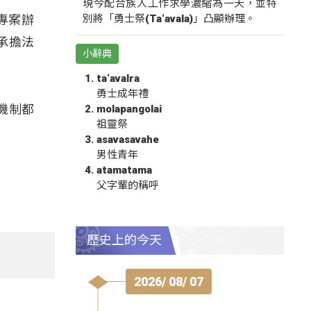
現今配合族人工作求學濃縮為一天，並特
別將「勇士祭(Ta‘avala)」凸顯辦理。
專案辦
承擔法
小辭典
ta‘avalra
勇士成年禮
機制都
molapangolai
祖靈祭
asavasavahe
男性青年
atamatama
父字輩的稱呼
歷史上的今天
2026/ 08/ 07