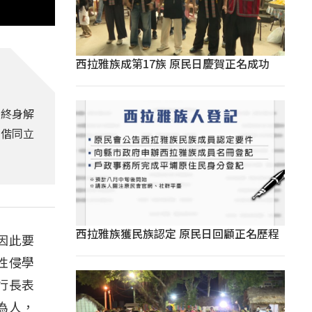
西拉雅族成第17族 原民日慶賀正名成功
到終身解
，偕同立
西拉雅族獲民族認定 原民日回顧正名歷程
因此要
性侵學
行長表
為人，