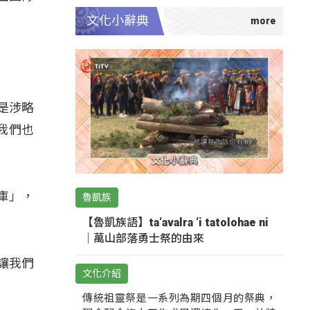
文化小辭典
是涉略
我們也
庫」，
魯凱族
【魯凱族語】ta‘avalra ‘i tatolohae ni
｜萬山部落勇士祭的由來
讓我們
文化介紹
傳統祖靈祭是一系列為期四個月的祭典，