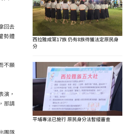
拿回去
權勢體
西拉雅成第17族 仍有8族待獲法定原民身
分
而不願
。
表演，
，那請
平埔專法已施行 原民身分法暫緩審查
出團隊