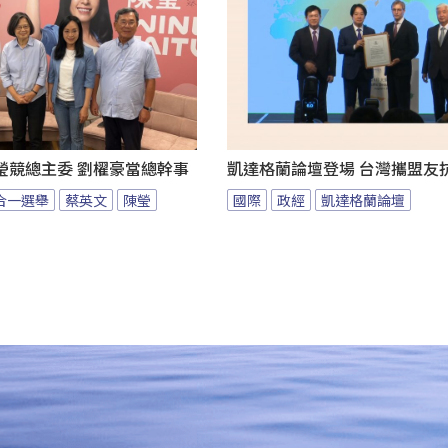
瑩競總主委 劉櫂豪當總幹事
凱達格蘭論壇登場 台灣攜盟友
九合一選舉
蔡英文
陳瑩
國際
政經
凱達格蘭論壇