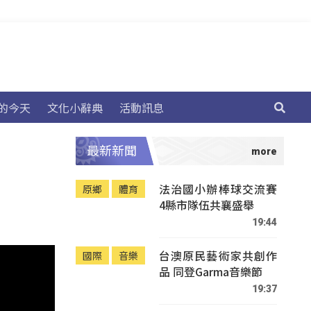
的今天
文化小辭典
活動訊息
最新新聞
法治國小辦棒球交流賽
原鄉
體育
4縣市隊伍共襄盛舉
19:44
台澳原民藝術家共創作
國際
音樂
品 同登Garma音樂節
19:37