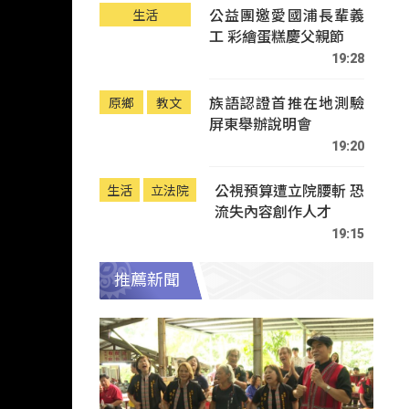
公益團邀愛國浦長輩義
生活
工 彩繪蛋糕慶父親節
19:28
族語認證首推在地測驗
原鄉
教文
屏東舉辦說明會
19:20
公視預算遭立院腰斬 恐
生活
立法院
流失內容創作人才
19:15
推薦新聞