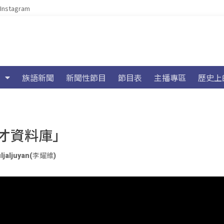
Instagram
族語新聞
新聞性節目
節目表
主播專區
歷史上
才資料庫」
ljaljuyan(李耀維)