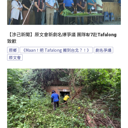
【涉己新聞】原文會新劇名爆爭議 團隊8/7赴Tafalong
致歉
原鄉
《Maan！把 Tafalong 搬到台北？！》
劇名爭議
原文會