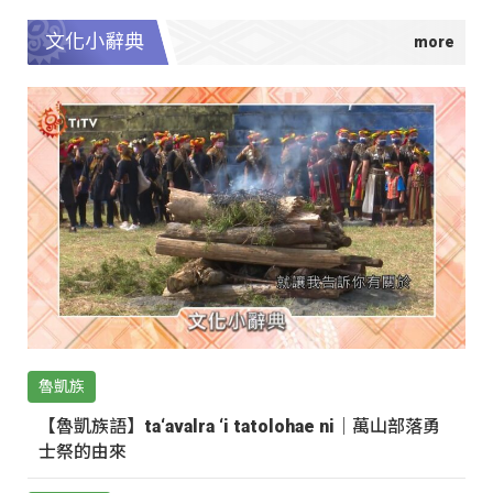
文化小辭典
魯凱族
【魯凱族語】ta‘avalra ‘i tatolohae ni｜萬山部落勇
士祭的由來