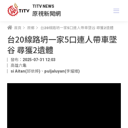
TITV NEWS
原視新聞網
首頁
原鄉
台20線路坍一家5口連人帶車墜谷 尋獲2遺體
台20線路坍一家5口連人帶車墜
谷 尋獲2遺體
發布：2025-07-31 12:03
高雄六龜
si Aitan(邱依婷)
、
puljaluyan(李耀維)