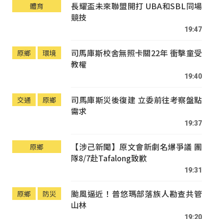
長耀盃未來聯盟開打 UBA和SBL同場
體育
競技
19:47
司馬庫斯校舍無照卡關22年 衝擊童受
原鄉
環境
教權
19:40
司馬庫斯災後復建 立委前往考察盤點
交通
原鄉
需求
19:37
【涉己新聞】原文會新劇名爆爭議 團
原鄉
隊8/7赴Tafalong致歉
19:31
颱風逼近！普悠瑪部落族人勘查共管
原鄉
防災
山林
19:20