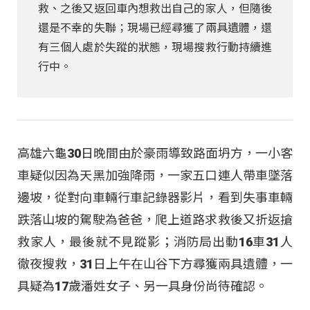
救、之後又返回車內想救出自己的家人，但隨後
還是不幸的失聯；現場已經尋獲了兩具遺體，還
有三個人處於失蹤的狀態，現場搜救行動持續進
行中。
高雄六龜30日晚間由於豪雨導致路面坍方，一小客
車疑似因為天黑加強降雨，一家五口連人帶車墜落
邊坡，從對向車輛行車記錄器影片，看到失事車輛
跌落山坡的駕駛為爸爸，爬上道路求救後又折返搶
救家人，最後就不見蹤影；消防局出動16車31人
徹夜搜救，31日上午在山谷下方尋獲兩具遺體，一
具疑為17歲潘姓女子、另一具身份尚待確認。