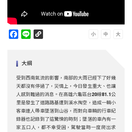
Facebook
Line
A
A
A
大綱
受到西南氣流的影響，南部的大雨已經下了好幾
天都沒有停過了，災情上，今日發生重大、也讓
人感到難過的消息。在高雄六龜區台20線81.1公
里是發生了道路路基遭到溪水掏空，造成一輛小
客車連人帶車墜落到山谷，而對向車輛的行車紀
錄器也記錄到了這驚悚的時刻；墜落的車內有一
家五口人，都不幸受困，駕駛當時一度爬出求