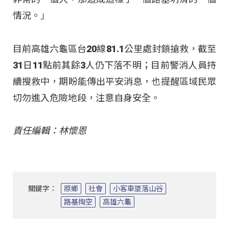
情況。」
目前高雄六龜區台20線81.1公里處封鎖搶救，截至
31日11點前其餘3人仍下落不明；目前警消人員持
續搜救中，期盼能傳出平安消息，也提醒區域民眾
切勿進入危險地段，注意自身安全。
責任編輯：林懷恩
關鍵字：
原鄉
社會
小客車墜落山谷
路基掏空
高雄六龜