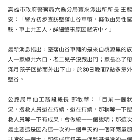
高雄市政府警察局六龜分局寶來派出所所長 王龍
安：「警方初步查訪墜落山谷車輛，疑似由男性駕
駛、車上共五人，詳細肇事原因釐清中。」
最新消息指出，墜落山谷車輛的是來自桃源里的族
人一家總共六口、老二兒子沒跟出門；家長為了帶
滿月孩子回診而外出下山，於30日晚間7點多意外
墜谷。
公路局甲仙工務段段長 鄭敏華：「目前一個狀
況，搜救人員還在持續、還在持續，那稍等一下搜
救人員等一下有成果，會做統一一個說明；那這次
最主要這是因為這一次的一個單天的一個降雨量超
非常的一個大，那造成這樣子一個路基坍滑的一個