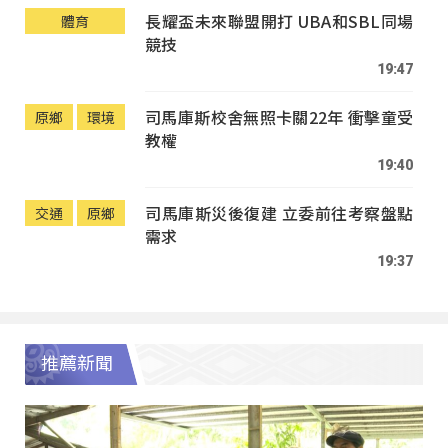
長耀盃未來聯盟開打 UBA和SBL同場
體育
競技
19:47
司馬庫斯校舍無照卡關22年 衝擊童受
原鄉
環境
教權
19:40
司馬庫斯災後復建 立委前往考察盤點
交通
原鄉
需求
19:37
推薦新聞