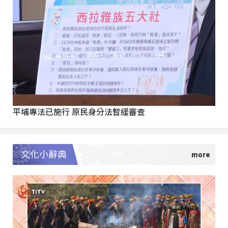
平埔專法已施行 原民身分法暫緩審查
文化小辭典