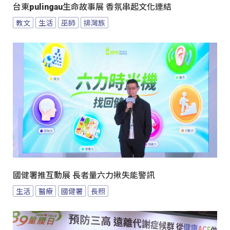
台東pulingau生命故事展 香氛串起文化連結
教文
生活
巫師
排灣族
國健署推互動展 長者量六力揪失能警訊
生活
醫療
國健署
長照