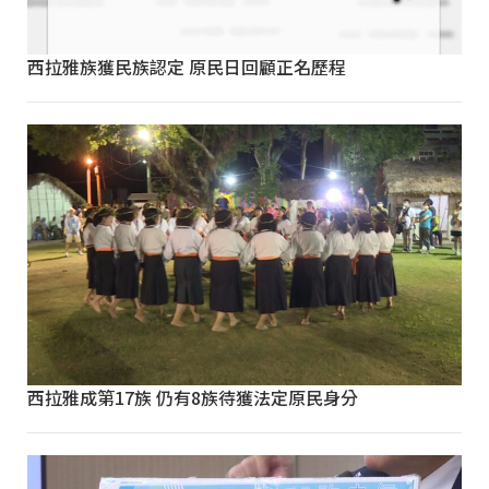
西拉雅族獲民族認定 原民日回顧正名歷程
西拉雅成第17族 仍有8族待獲法定原民身分