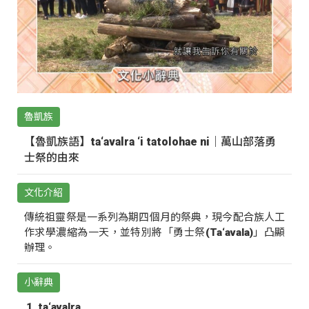
魯凱族
【魯凱族語】ta‘avalra ‘i tatolohae ni｜萬山部落勇
士祭的由來
文化介紹
傳統祖靈祭是一系列為期四個月的祭典，現今配合族人工
作求學濃縮為一天，並特別將「勇士祭(Ta‘avala)」凸顯
辦理。
小辭典
ta‘avalra