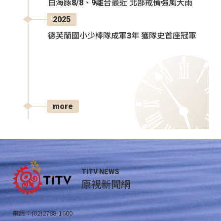
白海豚8/8、9離台最近 北部戒備強風大雨
2025
德芙蘭國小少棒隊成軍3年 獲隊史首座冠軍
more
TITV NEWS
原視新聞網
電話：(02)2788-1600