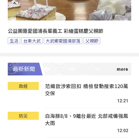
公益團邀愛國浦長輩義工 彩繪蛋糕慶父親節
生活
台東大武
大武鄉愛國浦部落
父親節
最新新聞
范織欽涉索回扣 橋檢發動搜索120萬
政經
交保
12:21
白海豚8/8、9離台最近 北部戒備強風
防災
大雨
12:02