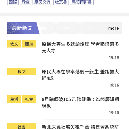
國際
深度
原民交流
吐瓦魯
馬紹爾群島
最新新聞
原民大專生多就讀護理 學者籲培育多
教文
體育
元人才
19:19
原民大專在學率落後一般生 差距擴大
教文
近4成
19:16
8月豬價破105元 陳駿季：為節慶短期
生活
社會
現象
19:10
新北原民社宅欠租千萬 將建置系統防
社會