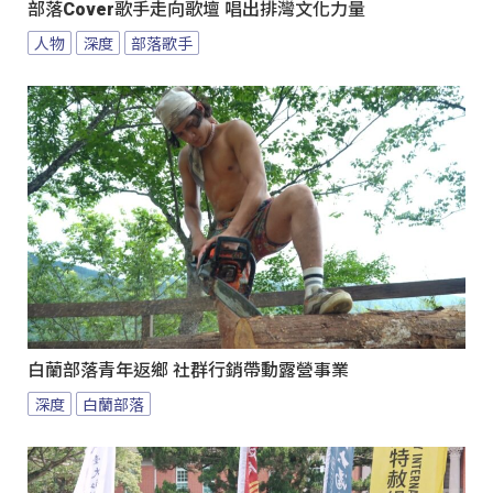
部落Cover歌手走向歌壇 唱出排灣文化力量
人物
深度
部落歌手
白蘭部落青年返鄉 社群行銷帶動露營事業
深度
白蘭部落