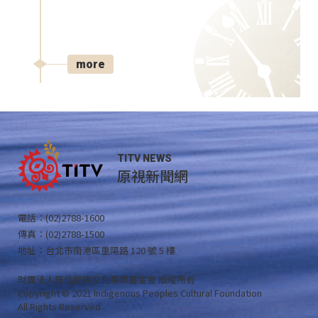
more
TITV NEWS
原視新聞網
電話：(02)2788-1600
傳真：(02)2788-1500
地址：台北市南港區重陽路 120 號 5 樓
財團法人原住民族文化事業基金會 版權所有
Copyright © 2021 Indigenous Peoples Cultural Foundation
All Rights Reserved .