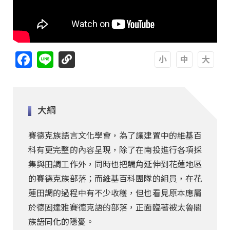
Facebook
Line
A
A
A
大綱
賽德克族語言文化學會，為了讓建置中的維基百
科有更完整的內容呈現，除了在南投進行各項採
集與田調工作外，同時也把觸角延伸到花蓮地區
的賽德克族部落；而維基百科團隊的組員，在花
蓮田調的過程中有不少收穫，但也看見原本應屬
於德固達雅賽德克語的部落，正面臨著被太魯閣
族語同化的隱憂。