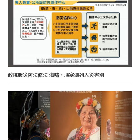
政院版災防法修法 海嘯、堰塞湖列入災害別