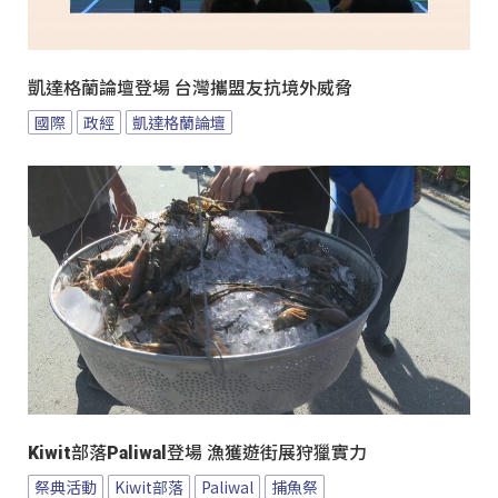
凱達格蘭論壇登場 台灣攜盟友抗境外威脅
國際
政經
凱達格蘭論壇
Kiwit部落Paliwal登場 漁獲遊街展狩獵實力
祭典活動
Kiwit部落
Paliwal
捕魚祭