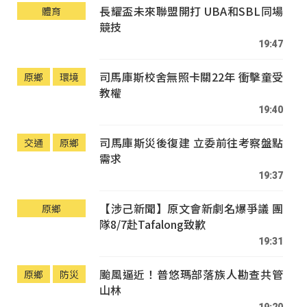
長耀盃未來聯盟開打 UBA和SBL同場
體育
競技
19:47
司馬庫斯校舍無照卡關22年 衝擊童受
原鄉
環境
教權
19:40
司馬庫斯災後復建 立委前往考察盤點
交通
原鄉
需求
19:37
【涉己新聞】原文會新劇名爆爭議 團
原鄉
隊8/7赴Tafalong致歉
19:31
颱風逼近！普悠瑪部落族人勘查共管
原鄉
防災
山林
19:20