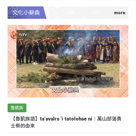
文化小辭典
魯凱族
【魯凱族語】ta‘avalra ‘i tatolohae ni｜萬山部落勇
士祭的由來