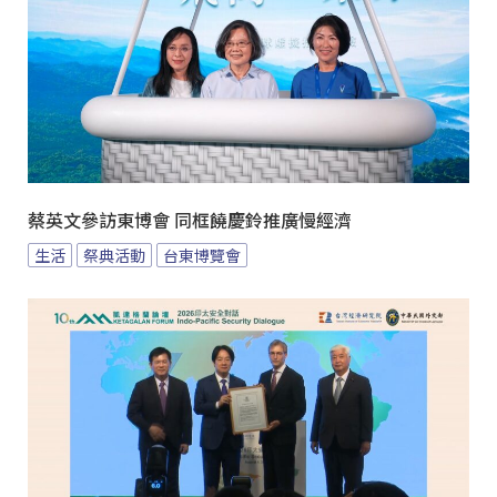
蔡英文參訪東博會 同框饒慶鈴推廣慢經濟
生活
祭典活動
台東博覽會