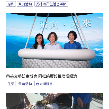
原鄉
祭典活動
秀林海洋生活音樂節
蔡英文參訪東博會 同框饒慶鈴推廣慢經濟
生活
祭典活動
台東博覽會