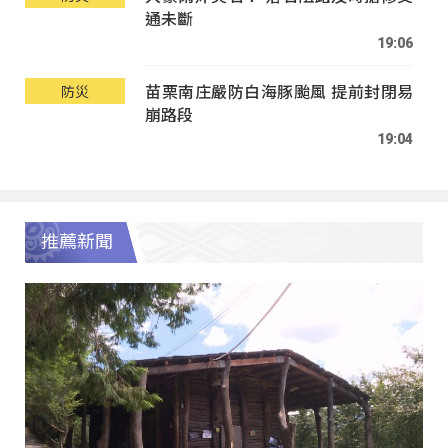
通未斷
19:06
苗栗南庄嚴防白海豚颱風 提前封閉易
防災
崩路段
19:04
推薦新聞