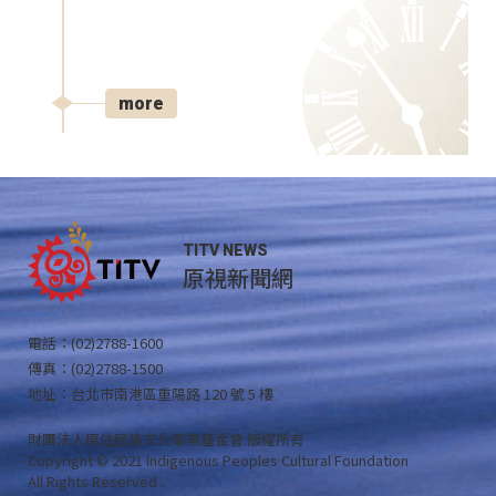
more
TITV NEWS
原視新聞網
電話：(02)2788-1600
傳真：(02)2788-1500
地址：台北市南港區重陽路 120 號 5 樓
財團法人原住民族文化事業基金會 版權所有
Copyright © 2021 Indigenous Peoples Cultural Foundation
All Rights Reserved .