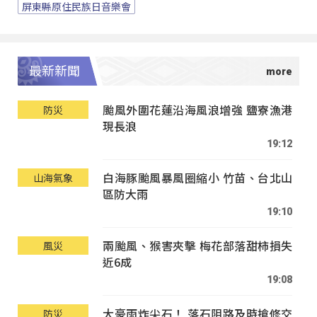
屏東縣原住民族日音樂會
最新新聞
颱風外圍花蓮沿海風浪增強 鹽寮漁港
防災
現長浪
19:12
白海豚颱風暴風圈縮小 竹苗、台北山
山海氣象
區防大雨
19:10
兩颱風、猴害夾擊 梅花部落甜柿損失
風災
近6成
19:08
大豪雨炸尖石！ 落石阻路及時搶修交
防災