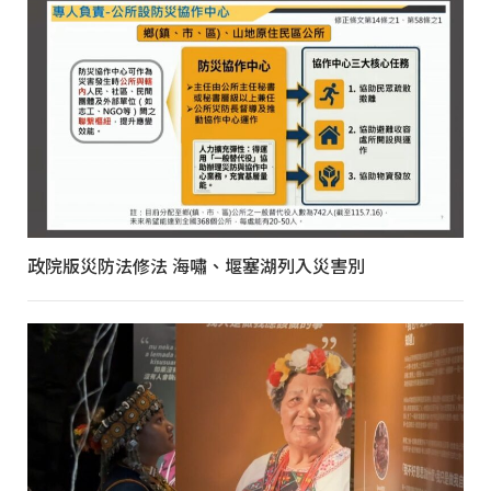
政院版災防法修法 海嘯、堰塞湖列入災害別