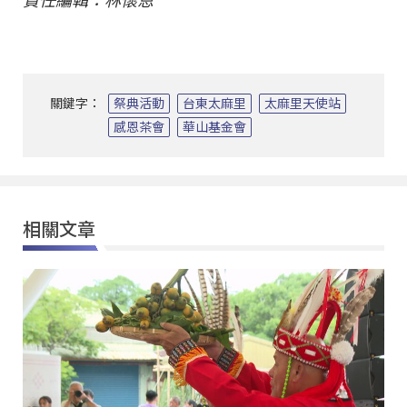
責任編輯：林懷恩
關鍵字：
祭典活動
台東太麻里
太麻里天使站
感恩茶會
華山基金會
相關文章