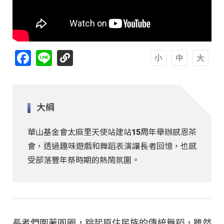
Facebook
Line
A
A
A
大綱
華山基金會太麻里天使站建站15周年舉辦感恩茶
會，透過趣味遊戲和舞蹈表演讓長者回憶，也感
受部落豐年祭時期的熱鬧氛圍。
長者們圍著圓圈，跳起原住民族的傳統舞蹈，雖然