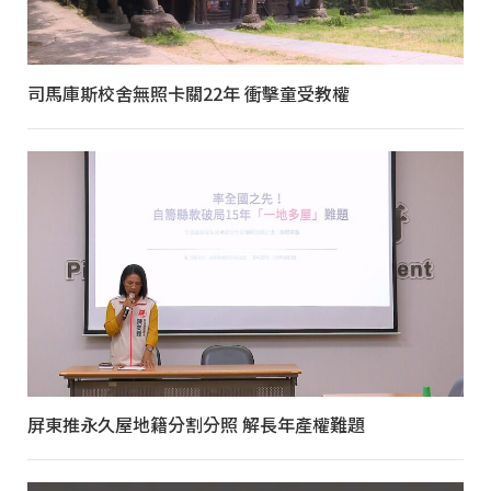
司馬庫斯校舍無照卡關22年 衝擊童受教權
屏東推永久屋地籍分割分照 解長年產權難題