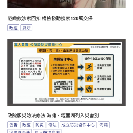
范織欽涉索回扣 橋檢發動搜索120萬交保
政經
貪汙
政院版災防法修法 海嘯、堰塞湖列入災害別
公告
政經
防災
修法
成立防災協作中心
海嘯
災害防治法
馬太鞍堰塞湖