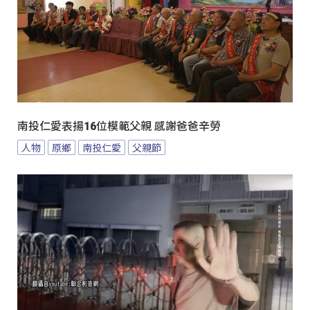
南投仁愛表揚16位模範父親 感謝爸爸辛勞
人物
原鄉
南投仁愛
父親節