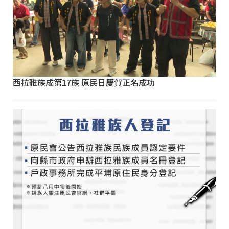
西拉雅族成第17族 原民日慶賀正名成功