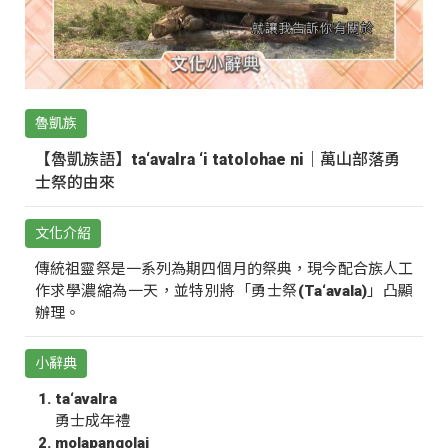
魯凱族
【魯凱族語】ta‘avalra ‘i tatolohae ni｜萬山部落勇
士祭的由來
文化介紹
傳統祖靈祭是一系列為期四個月的祭典，現今配合族人工
作求學濃縮為一天，並特別將「勇士祭(Ta‘avala)」凸顯
辦理。
小辭典
ta‘avalra
勇士成年禮
molapangolai