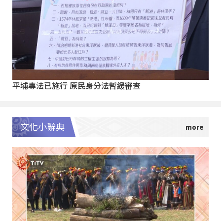
平埔專法已施行 原民身分法暫緩審查
文化小辭典