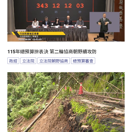
115年總預算拚表決 第二輪協商朝野續攻防
政經
立法院
立法院朝野協商
總預算審查