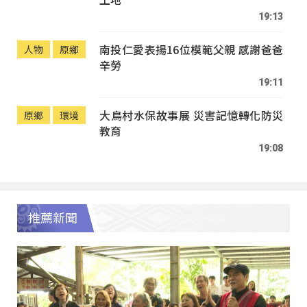
19:13
南投仁愛表揚16位模範父親 感謝爸爸
人物
原鄉
辛勞
19:11
大鳥村水保故事展 災害記憶轉化防災
原鄉
環境
教育
19:08
推薦新聞