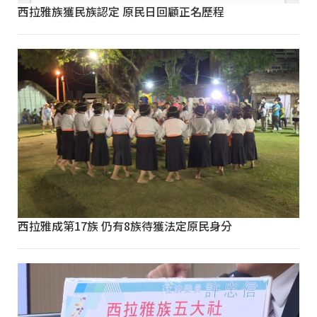
西拉雅族獲民族認定 原民日回顧正名歷程
西拉雅成第17族 仍有8族待獲法定原民身分