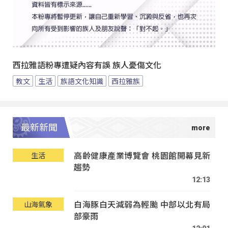
西拉雅語粉專遭疑內容有誤 族人憂傷文化
教文
生活
族語文化知識
西拉雅族
最新新聞
高齡健康產業博覽會 桃園館開幕見新
生活
趨勢
12:13
白海豚白天減弱為輕颱 中部以北有局
山海氣象
部豪雨