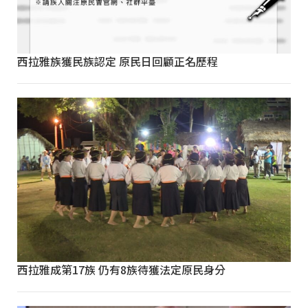
西拉雅族獲民族認定 原民日回顧正名歷程
西拉雅成第17族 仍有8族待獲法定原民身分