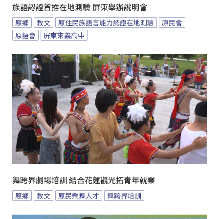
族語認證首推在地測驗 屏東舉辦說明會
原鄉
教文
原住民族語言能力認證在地測驗
原民會
原語會
屏東來義高中
舞跨界劇場培訓 結合花蓮觀光拓青年就業
原鄉
教文
原民樂舞人才
舞跨界培訓