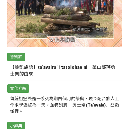
魯凱族
【魯凱族語】ta‘avalra ‘i tatolohae ni｜萬山部落勇
士祭的由來
文化介紹
傳統祖靈祭是一系列為期四個月的祭典，現今配合族人工
作求學濃縮為一天，並特別將「勇士祭(Ta‘avala)」凸顯
辦理。
小辭典