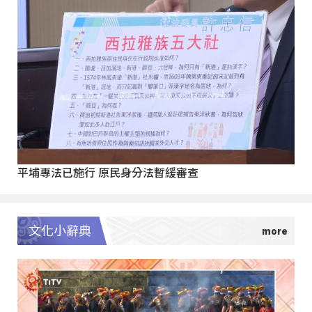
平埔專法已施行 原民身分法暫緩審查
文化小辭典