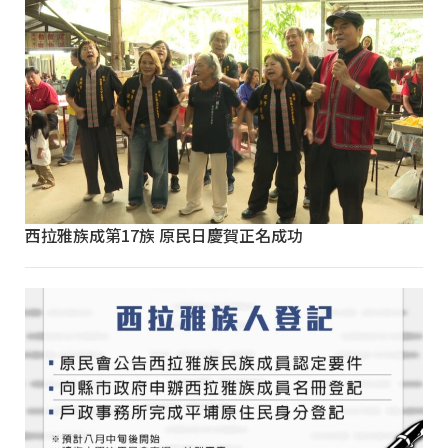
西拉雅族成第17族 原民日慶賀正名成功