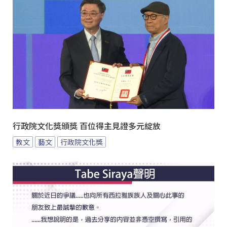
行政院文化獎頒獎 百位得主見證多元綻放
教文
藝文
行政院文化獎