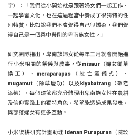
宇）：「我們從小開始就是跟著婦女們一起工作、
一起學習文化，也在這過程當中養成了很獨特的性
別特質，比如說我們不會覺得自己很嬌柔，我們覺
得自己是一個柔中帶剛的卑南族女性。」
研究團隊指出，卑南族婦女從每年三月就會開始進
行小米相關的祭儀與農事，從misaur（婦女鋤草
換工）、meraparapas（慰亡靈儀式）、
mugamut（除草慶功）以及kiyabatrang（敬老
添柴），每個環節都充分體現出卑南族女性在農耕
及信仰實踐上的獨特角色，希望能透過成果發表，
與部落婦女有更多互動。
小米復耕研究計畫助理 Idenan Purapuran（陳玟