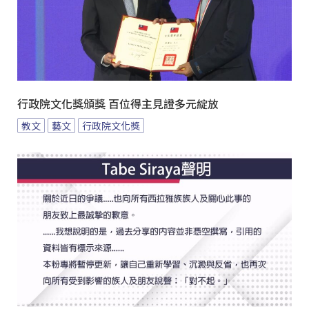
行政院文化獎頒獎 百位得主見證多元綻放
教文
藝文
行政院文化獎