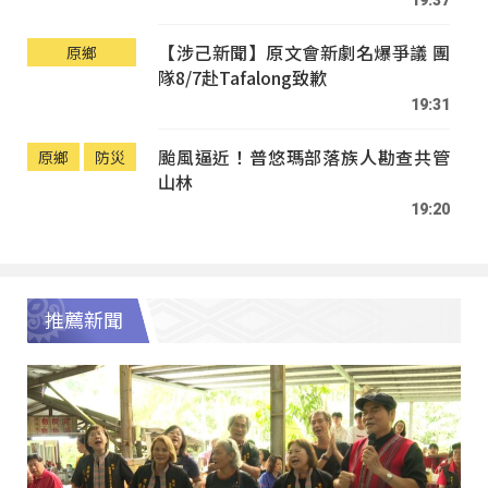
【涉己新聞】原文會新劇名爆爭議 團
原鄉
隊8/7赴Tafalong致歉
19:31
颱風逼近！普悠瑪部落族人勘查共管
原鄉
防災
山林
19:20
推薦新聞