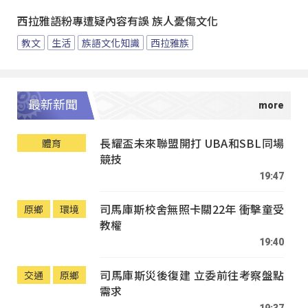
西拉雅語粉專遭疑內容有誤 族人憂傷文化
教文
生活
族語文化知識
西拉雅族
最新新聞
長耀盃未來聯盟開打 UBA和SBL同場
體育
競技
19:47
司馬庫斯校舍無照卡關22年 衝擊童受
原鄉
環境
教權
19:40
司馬庫斯災後復建 立委前往考察盤點
交通
原鄉
需求
19:37