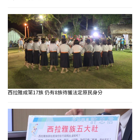
西拉雅成第17族 仍有8族待獲法定原民身分