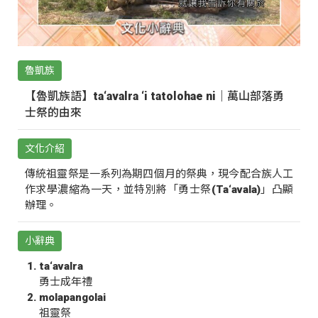
魯凱族
【魯凱族語】ta‘avalra ‘i tatolohae ni｜萬山部落勇
士祭的由來
文化介紹
傳統祖靈祭是一系列為期四個月的祭典，現今配合族人工
作求學濃縮為一天，並特別將「勇士祭(Ta‘avala)」凸顯
辦理。
小辭典
ta‘avalra
勇士成年禮
molapangolai
祖靈祭