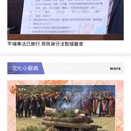
平埔專法已施行 原民身分法暫緩審查
文化小辭典