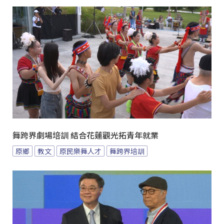
舞跨界劇場培訓 結合花蓮觀光拓青年就業
原鄉
教文
原民樂舞人才
舞跨界培訓