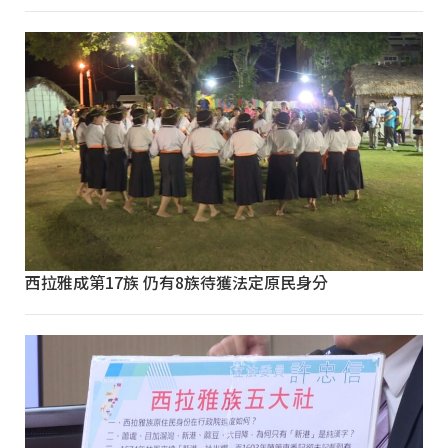
西拉雅成第17族 仍有8族待獲法定原民身分