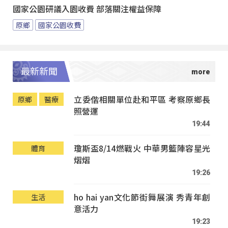
國家公園研議入園收費 部落關注權益保障
原鄉
國家公園收費
最新新聞
立委偕相關單位赴和平區 考察原鄉長
原鄉
醫療
照營運
19:44
瓊斯盃8/14燃戰火 中華男籃陣容星光
體育
熠熠
19:26
ho hai yan文化節街舞展演 秀青年創
生活
意活力
19:23