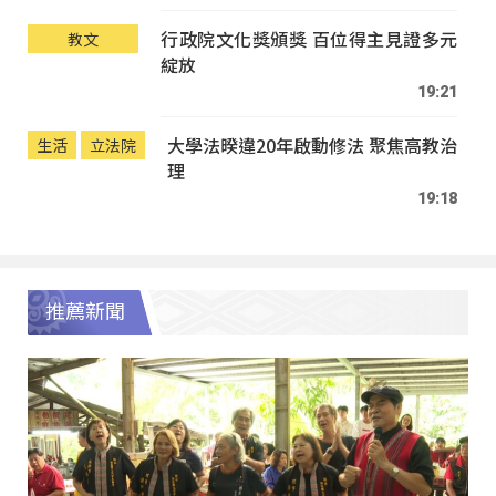
行政院文化獎頒獎 百位得主見證多元
教文
綻放
19:21
大學法暌違20年啟動修法 聚焦高教治
生活
立法院
理
19:18
推薦新聞