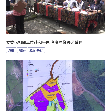
立委偕相關單位赴和平區 考察原鄉長照營運
原鄉
醫療
原鄉長照