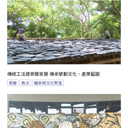
傳統工法建泰雅家屋 傳承擘劃文化、產業藍圖
原鄉
教文
醒來吧文化聚落