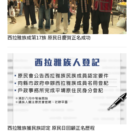
西拉雅族成第17族 原民日慶賀正名成功
西拉雅族獲民族認定 原民日回顧正名歷程