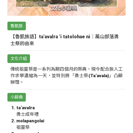
魯凱族
【魯凱族語】ta‘avalra ‘i tatolohae ni｜萬山部落勇
士祭的由來
文化介紹
傳統祖靈祭是一系列為期四個月的祭典，現今配合族人工
作求學濃縮為一天，並特別將「勇士祭(Ta‘avala)」凸顯
辦理。
小辭典
ta‘avalra
勇士成年禮
molapangolai
祖靈祭