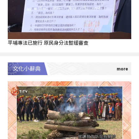
平埔專法已施行 原民身分法暫緩審查
文化小辭典