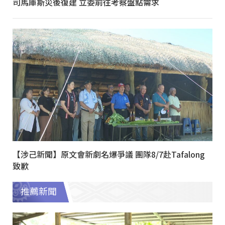
司馬庫斯災後復建 立委前往考察盤點需求
【涉己新聞】原文會新劇名爆爭議 團隊8/7赴Tafalong
致歉
推薦新聞