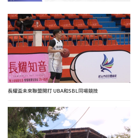
長耀盃未來聯盟開打 UBA和SBL同場競技