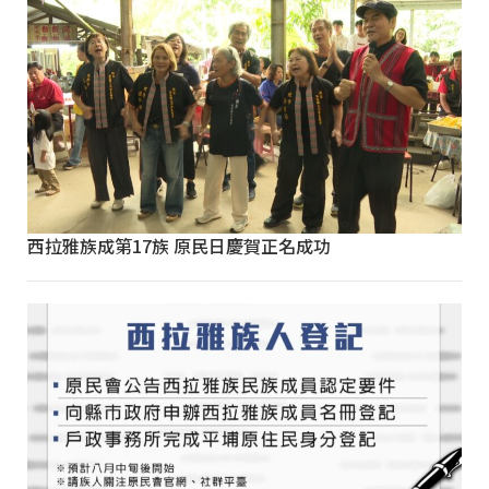
西拉雅族成第17族 原民日慶賀正名成功