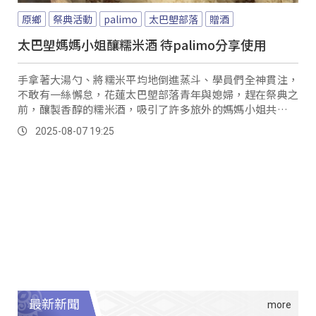
原鄉
祭典活動
palimo
太巴塱部落
贈酒
太巴塱媽媽小姐釀糯米酒 待palimo分享使用
手拿著大湯勺、將糯米平均地倒進蒸斗、學員們全神貫注，
不敢有一絲懈怠，花蓮太巴塱部落青年與媳婦，趕在祭典之
前，釀製香醇的糯米酒，吸引了許多旅外的媽媽小姐共襄盛
舉。
2025-08-07 19:25
最新新聞