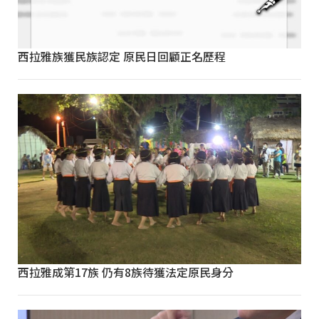
西拉雅族獲民族認定 原民日回顧正名歷程
西拉雅成第17族 仍有8族待獲法定原民身分