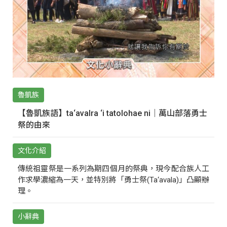
魯凱族
【魯凱族語】ta‘avalra ‘i tatolohae ni｜萬山部落勇士
祭的由來
文化介紹
傳統祖靈祭是一系列為期四個月的祭典，現今配合族人工
作求學濃縮為一天，並特別將「勇士祭(Ta‘avala)」凸顯辦
理。
小辭典