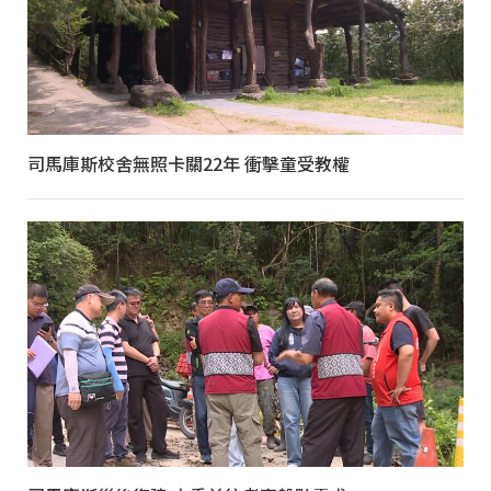
司馬庫斯校舍無照卡關22年 衝擊童受教權