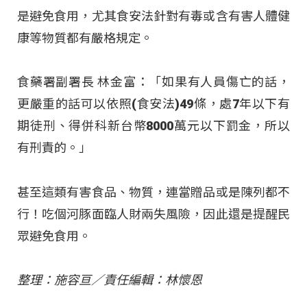
是避免食用，尤其食安法針對有毒或含有害人體健
康等物質都有嚴格規定。
食藥署副署長 林金富：「如果有人員傷亡的話，
更嚴重的話可以依照(食安法)49條，處7年以下有
期徒刑、得併科新台幣8000萬元以下罰金，所以
有刑責的。」
甚至這類有害食品、物質，連當贈品或是陳列都不
行！吃個河豚面臨人財兩失風險，因此還是提醒民
眾避免食用。
整理：施容亘／責任編輯：林懷恩