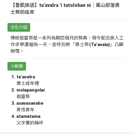
【魯凱族語】ta‘avalra ‘i tatolohae ni｜萬山部落勇
士祭的由來
文化介紹
傳統祖靈祭是一系列為期四個月的祭典，現今配合族人工
作求學濃縮為一天，並特別將「勇士祭(Ta‘avala)」凸顯
辦理。
小辭典
ta‘avalra
勇士成年禮
molapangolai
祖靈祭
asavasavahe
男性青年
atamatama
父字輩的稱呼