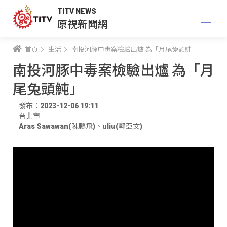
TITV NEWS
原視新聞網
首頁
生活
南投河豚中毒案檢驗出爐 為「月尾兔頭魨」
南投河豚中毒案檢驗出爐 為「月
尾兔頭魨」
發布：2023-12-06 19:11
台北市
Aras Sawawan(陳鵬飛)
、
uliu(郭亞文)