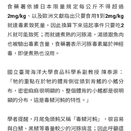
食藥署依據日本限量規定每公斤不得超過
2mg/kg、以及歐洲文獻指出只要食用1到2mg/kg
就達毒素致死量，因此換算下來這起事件只要吃2
片就可能致死；而就連煮熟的河豚湯，湯頭跟魚肉
也被驗出毒素含量，食藥署表示河豚毒素屬於神經
毒，即便煮熟也沒用。
國立臺灣海洋大學食品科學系副教授 陳泰源：
「牠的重點在於牠的體背側從頭到背鰭的小鰭分
布，密密麻麻很明顯的、整個體背的小鰭都是很明
顯的分布，這是毒鯖河魨的特性。」
學者提醒，月尾兔頭魨又稱「毒鯖河魨」，很容易
與白鯖、黑鯖等毒量較少的河豚搞混；因此呼籲還