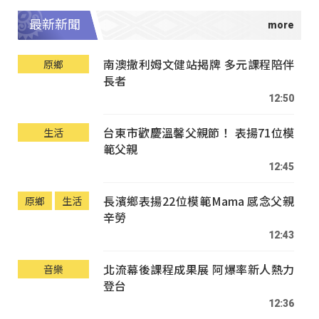
最新新聞
南澳撒利姆文健站揭牌 多元課程陪伴
原鄉
長者
12:50
台東市歡慶溫馨父親節！ 表揚71位模
生活
範父親
12:45
長濱鄉表揚22位模範Mama 感念父親
原鄉
生活
辛勞
12:43
北流幕後課程成果展 阿爆率新人熱力
音樂
登台
12:36