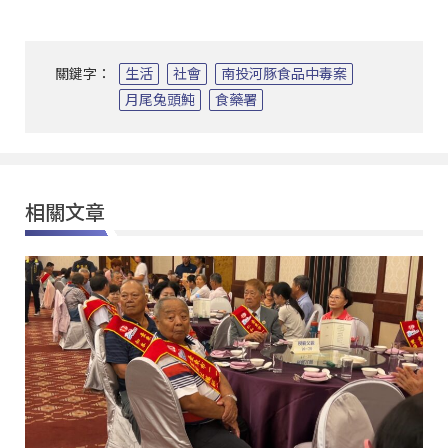
關鍵字：
生活
社會
南投河豚食品中毒案
月尾兔頭魨
食藥署
相關文章