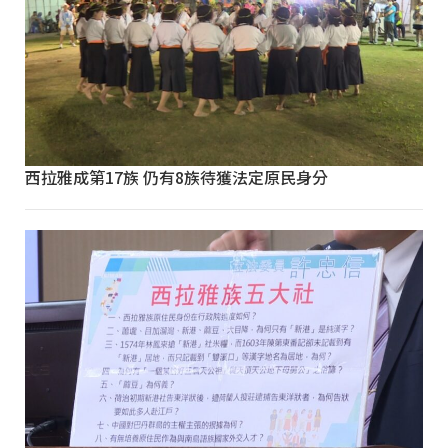
西拉雅成第17族 仍有8族待獲法定原民身分