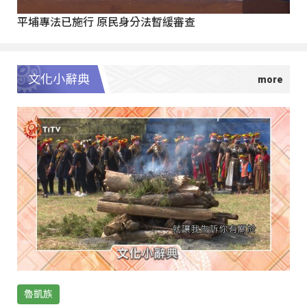
平埔專法已施行 原民身分法暫緩審查
文化小辭典
魯凱族