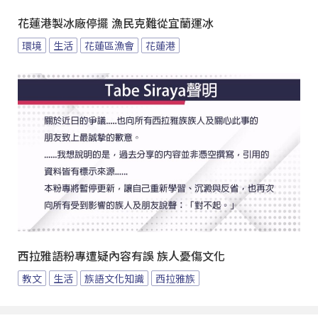
花蓮港製冰廠停擺 漁民克難從宜蘭運冰
環境
生活
花蓮區漁會
花蓮港
西拉雅語粉專遭疑內容有誤 族人憂傷文化
教文
生活
族語文化知識
西拉雅族