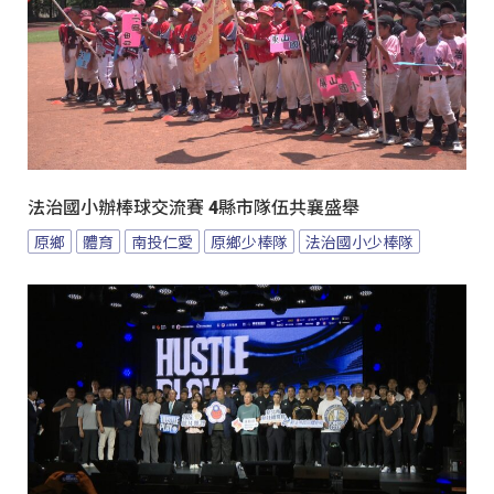
法治國小辦棒球交流賽 4縣市隊伍共襄盛舉
原鄉
體育
南投仁愛
原鄉少棒隊
法治國小少棒隊