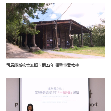
司馬庫斯校舍無照卡關22年 衝擊童受教權