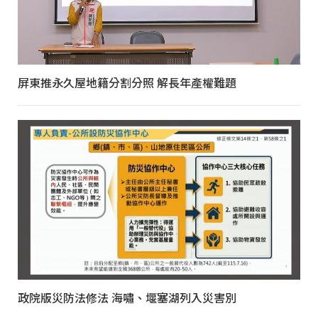
屏東推永久屋地籍分割分照 解長年產權難題
政院版災防法修法 海嘯、堰塞湖列入災害別