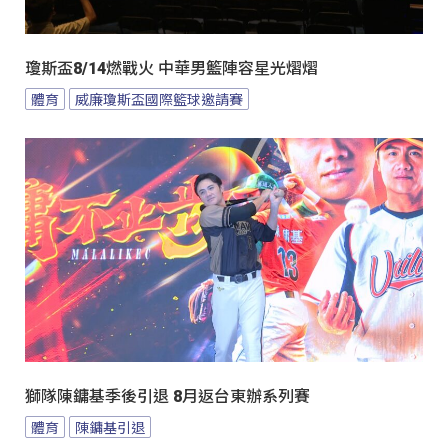
瓊斯盃8/14燃戰火 中華男籃陣容星光熠熠
體育
威廉瓊斯盃國際籃球邀請賽
獅隊陳鏞基季後引退 8月返台東辦系列賽
體育
陳鏞基引退