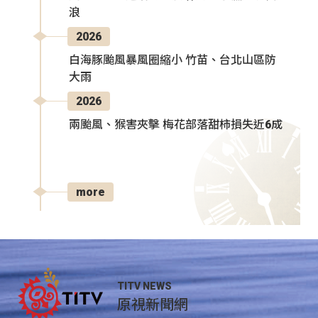
浪
2026
白海豚颱風暴風圈縮小 竹苗、台北山區防
大雨
2026
兩颱風、猴害夾擊 梅花部落甜柿損失近6成
more
TITV NEWS
原視新聞網