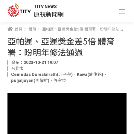
TITV NEWS
原視新聞網
首頁
體育
亞帕運、亞運獎金差5倍 體育署：盼明年修法通過
亞帕運、亞運獎金差5倍 體育
署：盼明年修法通過
發布：2023-10-31 19:07
台北市
Cemedas Dumalalrath(江子芊)
、
Kawa(施俊銘)
、
puljaljuyan(李耀維)
、
許家榮