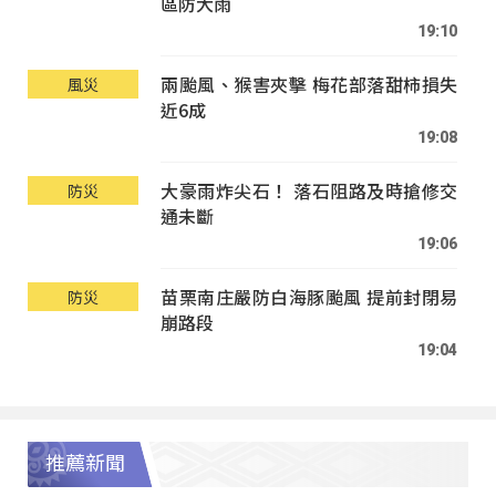
區防大雨
19:10
兩颱風、猴害夾擊 梅花部落甜柿損失
風災
近6成
19:08
大豪雨炸尖石！ 落石阻路及時搶修交
防災
通未斷
19:06
苗栗南庄嚴防白海豚颱風 提前封閉易
防災
崩路段
19:04
推薦新聞