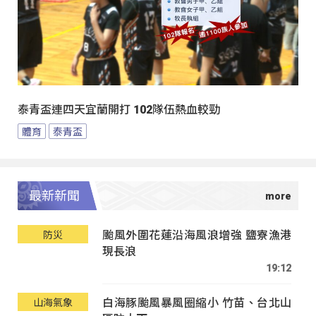
泰青盃連四天宜蘭開打 102隊伍熱血較勁
體育
泰青盃
最新新聞
颱風外圍花蓮沿海風浪增強 鹽寮漁港
防災
現長浪
19:12
白海豚颱風暴風圈縮小 竹苗、台北山
山海氣象