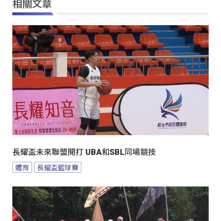
相關文章
長耀盃未來聯盟開打 UBA和SBL同場競技
體育
長耀盃籃球賽