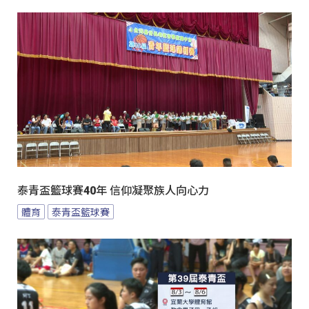
泰青盃籃球賽40年 信仰凝聚族人向心力
體育
泰青盃籃球賽