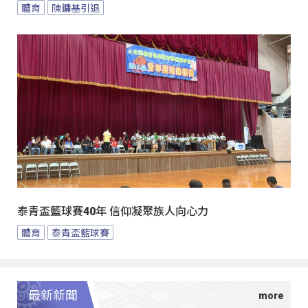
體育
陳鏞基引退
泰青盃籃球賽40年 信仰凝聚族人向心力
體育
泰青盃籃球賽
最新新聞