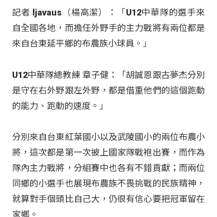
記者 ljavaus（楊高潔）：「U12中華隊的選手來
自全國各地，而擔任外野手的主力戰將有兩位都是
來自台東延平鄉的布農族小球員。」
U12中華隊總教練 章子健：「胡誠恩跟古夢杰分別
是守在右外野跟左外野，都是借重他們的這個跑動
的能力、跑動的速度。」
分別來自台東紅葉國小以及武陵國小的兩位布農小
將，這次都是第一次披上國家隊戰袍出賽，而作為
隊內主力戰將，分組賽中也各有不錯貢獻；而兩位
同鄉的小選手也展現布農族不畏挑戰的民族精神，
就算對手個頭比自己大，仍很有信心要把冠軍留在
家鄉。