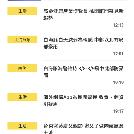
高齡健康產業博覽會 桃園館開幕見新
生活
趨勢
12:13
白海豚白天減弱為輕颱 中部以北有局
山海氣象
部豪雨
12:01
白海豚海警維持 8/8-8/9晨中北部防豪
防災
雨
19:19
海外網購App為民間營運 收費、個資
生活
引疑慮
19:17
台東窯藝慶父親節 邀父子做陶碗感念
生活
土地