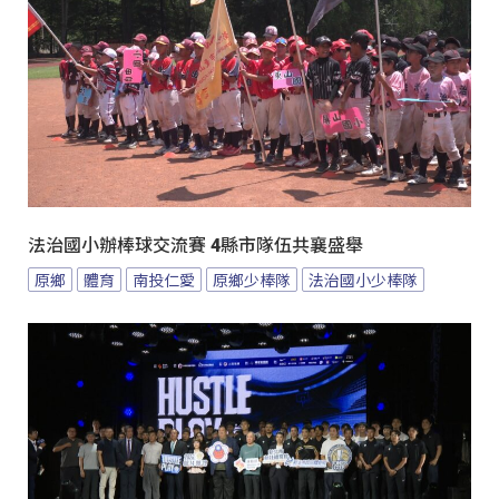
法治國小辦棒球交流賽 4縣市隊伍共襄盛舉
原鄉
體育
南投仁愛
原鄉少棒隊
法治國小少棒隊