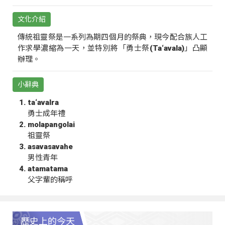
文化介紹
傳統祖靈祭是一系列為期四個月的祭典，現今配合族人工
作求學濃縮為一天，並特別將「勇士祭(Ta‘avala)」凸顯
辦理。
小辭典
ta‘avalra
勇士成年禮
molapangolai
祖靈祭
asavasavahe
男性青年
atamatama
父字輩的稱呼
歷史上的今天