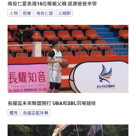
南投仁愛表揚16位模範父親 感謝爸爸辛勞
人物
原鄉
南投仁愛
父親節
長耀盃未來聯盟開打 UBA和SBL同場競技
體育
長耀盃籃球賽