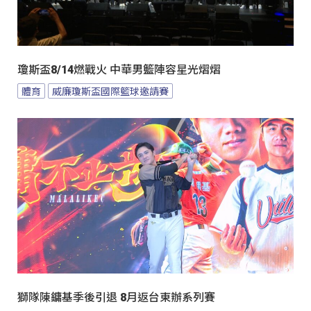
瓊斯盃8/14燃戰火 中華男籃陣容星光熠熠
體育
威廉瓊斯盃國際籃球邀請賽
獅隊陳鏞基季後引退 8月返台東辦系列賽